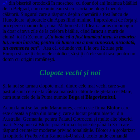
»?
din biserică ortodoxă în moschee, cu doar doi ani înaintea bătăliei
de la Belgrad, cum reaminteam și eu istoria pe blogul meu de
călătorii. Singurul care a răspuns deplin chemării a fost Iancu de
Hunedoara, ajutoarele din Apus fiind minime. Impresionat de forța și
priceperea inamicului, chiar Mahomed al II-lea i-a adus un omagiu
la doar câteva zile de la celebra bătălie, când
Iancu
a murit de
ciumă, tot în Zemun:
„Cu toate că a fost inamicul meu, la moartea
lui, m-am întristat, pentru că lumea nu a mai cunoscut, niciodată,
un asemenea om”.
Așa că, oriunde veți fi la ora 12 ziua prin
Europa și auziți clopotele catolice, să știți că ele sunt trase pentru un
domn cu origini românești.
Clopote vechi și noi
Și la noi se turnau clopote mari, dintre cele mai vechi care s-au
păstrat sunt cele de la câteva mănăstiri ctitorite de Ștefan cel Mare,
cum sunt cele de la Putna numite
Buga
și
Blagovistnicul.
Acum la noi se fac prin Maramureș, acolo este firma
Blotor
care
este clasată a patra din lume și care a lucrat pentru biserici din
Australia, Germania, pentru Palatul Cotroceni și multe alte biserici
mari. Se spune că Blotor poate turna clopote de până la 35 t care
răspund cerințelor moderne privind tonalitățile. Blotor s-a școlarizat
la topitoria
Pyatkov
din Kamensk-Uralski, acolo unde comandă