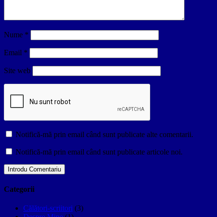
Nume
*
Email
*
Site web
Notifică-mă prin email când sunt publicate alte comentarii.
Notifică-mă prin email când sunt publicate articole noi.
Categorii
Călători-scriitori
(3)
Despre Mine
(1)