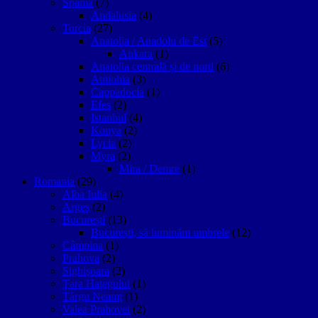
Spania
(7)
Andalusia
(4)
Turcia
(27)
Anatolia / Anadolu de Est
(5)
Ankara
(1)
Anatolia centrală și de nord
(6)
Antiohia
(3)
Cappadocia
(1)
Efes
(2)
Istanbul
(4)
Konya
(2)
Lycia
(2)
Myra
(2)
Mira / Demre
(1)
Romania
(29)
Alba Iulia
(4)
Argeș
(2)
București
(13)
București, să luminăm umbrele
(12)
Câmpina
(1)
Prahova
(2)
Sighişoara
(2)
Țara Hațegului
(1)
Târgu Neamţ
(1)
Valea Prahovei
(2)