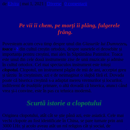
de
Elvira
|
mai 1, 2021
|
Diverse
|
0 comentarii
Pe vii îi chem, pe morţi îi plâng, fulgerele
frâng.
Povesteam acum ceva timp despre
unul din
Glasurile lui Dumnezeu
,
toaca
»
?
din cultul creștin ortodox, despre sunetele ei deosebite și
importanța pentru creștini, mai ales în Săptămâna Patimilor. Toaca
este unul din cele două instrumente zise de unii muzicale și admise
în cultul ortodox. Cel mai spectaculos instrument este totuși
clopotul.
Clopotul, un instrument păgân de mii de ani, acceptat greu
și târziu în creștinism, azi e de neimaginat o slujbă fără el. Dovada
poate că biserica creștină s-a adaptat mereu vremurilor și locurilor,
indiferent de
tradițiile
primare, o altă dovadă că biserica, atunci când
vrea și-i convine, este în pas cu tehnica modernă.
Scurtă istorie a clopotului
Originea clopotului, atât cât se știe până azi, este asiatică. Cele mai
vechi clopote au fost identificate în China, se pare turnate prin anii
3000 î.Hr. și acolo aveau atât un rol religios cât și social, de