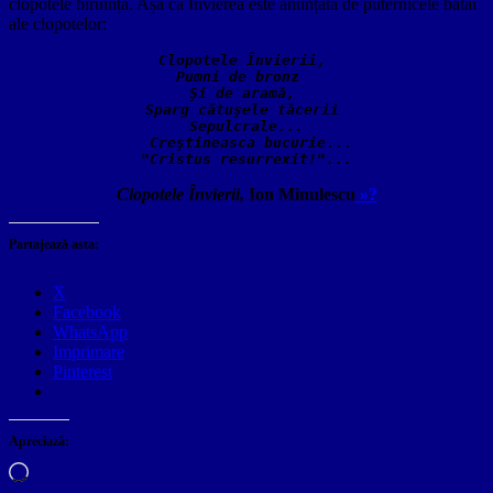
clopotele biruință. Așa că Învierea este anunțată de puternicele bătăi
ale clopotelor:
Clopotele Învierii,
Pumni de bron
z 
Şi de aramă,
Sparg cătuşele tăcer
ii 
Sepulcrale...
Creştineasca bucurie
"Cristus resurrexit!"...
Clopotele Învierii,
Ion Minulescu
»?
Partajează asta:
X
Facebook
WhatsApp
Imprimare
Pinterest
Apreciază:
Încarc...