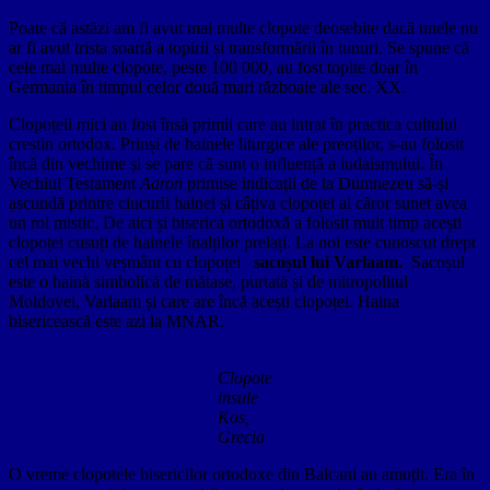
Poate că astăzi am fi avut mai multe clopote deosebite dacă unele nu
ar fi avut trista soartă a topirii și transformării în tunuri. Se spune că
cele mai multe clopote, peste 100 000, au fost topite doar în
Germania în timpul celor două mari războaie ale sec. XX.
Clopoțeii mici au fost însă primii care au intrat în practica cultului
creștin ortodox. Prinși de hainele liturgice ale preoților, s-au folosit
încă din vechime și se pare că sunt o influență a iudaismului. În
Vechiul Testament
Aaron
primise indicații de la Dumnezeu să-și
ascundă printre ciucurii hainei și câțiva clopoței al căror sunet avea
un rol mistic. De aici și biserica ortodoxă a folosit mult timp acești
clopoței cusuți de hainele înalților prelați. La noi este cunoscut drept
cel mai vechi veșmânt cu clopoței
sacoșul lui Varlaam.
Sacoșul
este o haină simbolică de mătase, purtată și de mitropolitul
Moldovei, Varlaam și care are încă acești clopoței. Haina
bisericească este azi la MNAR.
Clopote
insule
Kos,
Grecia
O vreme clopotele bisericilor ortodoxe din Balcani au amuțit. Era în