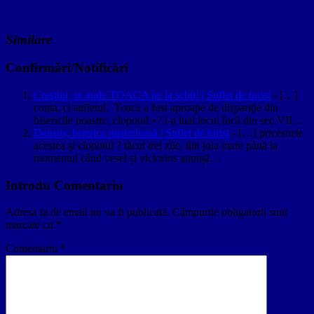
Similare
Confirmări/Notificări
Creştini, se aude TOACA pe la schit! | Suflet de turist
- […]
conta, ci sufletul. Toaca a fost aproape de dispariţie din
bisericile noastre, clopotul »? i-a luat locul încă din sec.VII…
Densuș, biserica misterioasă | Suflet de turist
- […] pricesnele
acestea și clopotul ? tăcut trei zile, din joia mare până la
momentul când vesel și victorios anunță…
Introdu Comentariu
Adresa ta de email nu va fi publicată.
Câmpurile obligatorii sunt
marcate cu
*
Comentariu
*