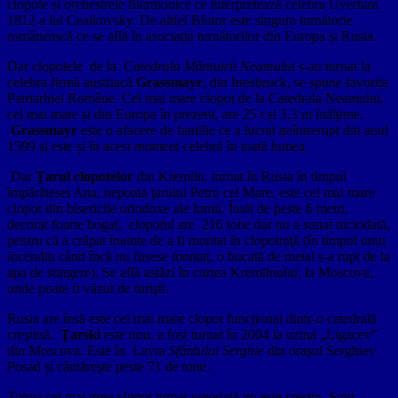
clopote și orchestrele filarmonice ce interpretează celebra Uvertura
1812 a lui Ceaikovsky. De altfel Blotor este singura turnătorie
românească ce se află în asociația turnătorilor din Europa și Rusia.
Dar clopotele de la
Catedrala Mântuirii Neamulu
i s-au turnat la
celebra firmă austriacă
Grassmayr
, din Innsbruck, se spune favorita
Patriarhiei Române. Cel mai mare clopot de la Catedrala Neamului,
cel mai mare și din Europa în prezent, are 25 t și 3,3 m înălțime.
Grassmayr
este o afacere de familie ce a lucrat neîntrerupt din anul
1599 și este și în acest moment celebră în toată lumea.
Dar
Ţarul clopotelor
din Kremlin,
turnat în Rusia în timpul
împărătesei Ana, nepoata ţarului Petru cel Mare, este cel mai mare
clopot din bisericile ortodoxe ale lumii. Înalt de peste 6 metri,
decorat foarte bogat, clopotul are 216 tone dar nu a sunat niciodată,
pentru că a crăpat înainte de a fi montat în clopotniţă (în timpul unui
incendiu când încă nu fusese montat, o bucată de metal s-a rupt de la
apa de stingere). Se află astăzi în curtea Kremlinului, la Moscova,
unde poate fi văzut de turişti.
Rusia are însă este cel mai mare clopot funcţional dintr-o catedrală
creştină.
Ţarski
este nou, a fost turnat în 2004 la uzina „Ligacev”
din Moscova. Este în Lavra
Sfântului Serghie
din oraşul Serghiev
Posad și cântăreşte peste 71 de tone.
Totuși cel mai greu clopot turnat vreodată nu este creștin. Sunt