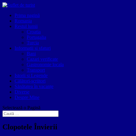
Prima pagină
Romania
Restul lumii
Croatia
Portugalia
Turcia
Informatii si sfaturi
Bani
Cazari verificate
Gastronomie locala
Transport
Istorii si Legende
Călători-scriitori
Sănătatea în vacanțe
Diverse
Despre Mine
Selectează o Pagină
Clopotele Învierii