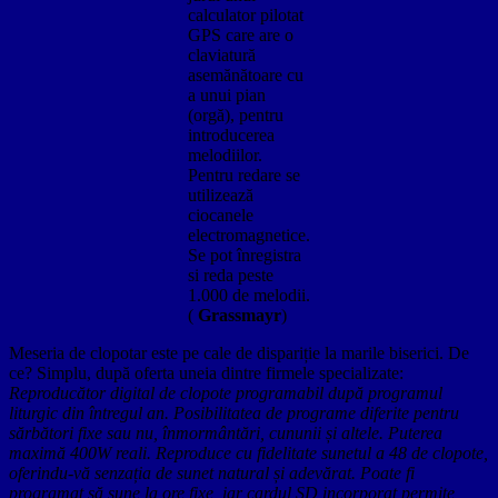
calculator pilotat
GPS care are o
claviatură
asemănătoare cu
a unui pian
(orgă), pentru
introducerea
melodiilor.
Pentru redare se
utilizează
ciocanele
electromagnetice.
Se pot înregistra
si reda peste
1.000 de melodii.
(
Grassmayr
)
Meseria de clopotar este pe cale de dispariție la marile biserici. De
ce? Simplu, după oferta uneia dintre firmele specializate:
Reproducător digital de clopote programabil după programul
liturgic din întregul an. Posibilitatea de programe diferite pentru
sărbători fixe sau nu, înmormântări, cununii și altele. Puterea
maximă 400W reali. Reproduce cu fidelitate sunetul a 48 de clopote,
oferindu-vă senzația de sunet natural și adevărat. Poate fi
programat să sune la ore fixe, iar cardul SD incorporat permite