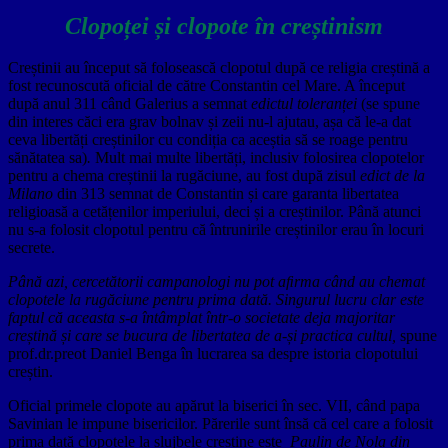
Clopoței și clopote în creștinism
Creștinii au început să folosească clopotul după ce religia creștină a
fost recunoscută oficial de către Constantin cel Mare. A început
după anul 311 când Galerius a semnat
edictul toleranței
(se spune
din interes căci era grav bolnav și zeii nu-l ajutau, așa că le-a dat
ceva libertăți creștinilor cu condiția ca aceștia să se roage pentru
sănătatea sa)
.
Mult mai multe libertăți, inclusiv folosirea clopotelor
pentru a chema creștinii la rugăciune, au fost după zisul
edict de la
Milano
din 313 semnat de Constantin și care garanta libertatea
religioasă a cetățenilor imperiului, deci și a creștinilor. Până atunci
nu s-a folosit clopotul pentru că întrunirile creștinilor erau în locuri
secrete.
Până azi, cercetătorii campanologi nu pot aﬁrma când au chemat
clopotele la rugăciune pentru prima dată. Singurul lucru clar este
faptul că aceasta s-a întâmplat într-o societate deja majoritar
creștină și care se bucura de libertatea de a-și practica cultul,
spune
prof.dr.preot Daniel Benga în lucrarea sa despre istoria clopotului
creștin.
Oficial primele clopote au apărut la biserici în sec. VII, când papa
Savinian le impune bisericilor. Părerile sunt însă că cel care a folosit
prima dată clopotele la slujbele creștine este
Paulin de Nola din