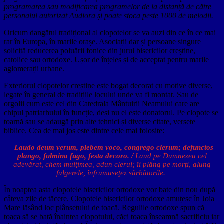
programarea sau modificarea programelor de la distanță de către
personalul autorizat Audiora și poate stoca peste 1000 de melodii.
Oricum dangătul tradițional al clopotelor se va auzi din ce în ce mai
rar în Europa, în marile orașe. Asociații dar și persoane singure
solicită reducerea poluării fonice din jurul bisericilor creștine,
catolice sau ortodoxe. Ușor de înțeles și de acceptat pentru marile
aglomerații urbane.
Exteriorul clopotelor creștine este bogat decorat cu motive diverse,
legate în general de tradițiile locului unde va fi montat. Sau de
orgolii cum este cel din Catedrala Mântuirii Neamului care are
chipul patriarhului în funcție, deși nu el este donatorul. Pe clopote se
toarnă sau se adaugă prin alte tehnici și diverse citate, versete
biblice. Cea de mai jos este dintre cele mai folosite:
Laudo deum verum, plebem voco, congrego clerum; defunctos
plango, fulmina fugo, festa decoro. /
Laud pe Dumnezeu cel
adevărat, chem mulţimea, adun clerul; îi plâng pe morţi, alung
fulgerele, înfrumuseţez sărbătorile.
În noaptea asta clopotele bisericilor ortodoxe vor bate din nou după
câteva zile de tăcere. Clopotele bisericilor ortodoxe amuțesc în Joia
Mare lăsând loc plânsetului de toacă. Regulile ortodoxe spun că
toaca să se bată înaintea clopotului, căci toaca înseamnă sacrificiu iar