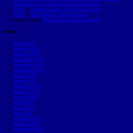
Monumento ao Calceteiro, calçada portuguesa
Elvira
la
Creştini, se aude TOACA pe la schit!
Elvira
la
Muzeul Popa, Târpeşti Neamţ
Panica Alina
la
Muzeul Popa, Târpeşti Neamţ
Arhive
iunie 2026
februarie 2026
ianuarie 2026
noiembrie 2025
octombrie 2025
septembrie 2025
august 2025
martie 2025
februarie 2025
ianuarie 2025
august 2024
iulie 2024
iunie 2024
mai 2024
februarie 2024
ianuarie 2024
decembrie 2023