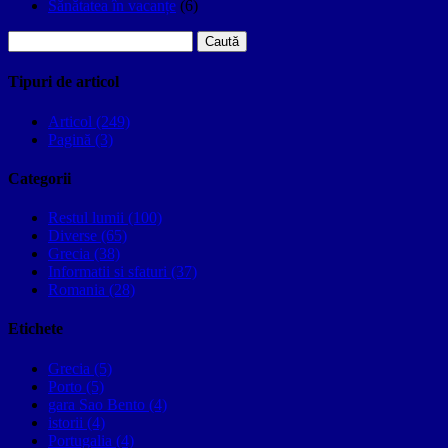
Sănătatea în vacanțe
(6)
Caută
după:
Tipuri de articol
Articol (249)
Pagină (3)
Categorii
Restul lumii (100)
Diverse (65)
Grecia (38)
Informatii si sfaturi (37)
Romania (28)
Etichete
Grecia (5)
Porto (5)
gara Sao Bento (4)
istorii (4)
Portugalia (4)