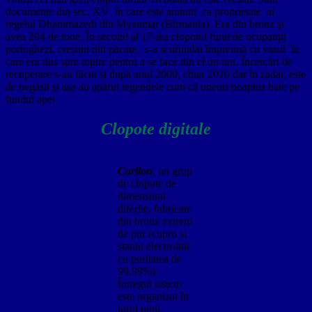
documente din sec. XV în care este amintit ca proprietate al
regelui Dhammazedi din Myanmar (Birmania). Era din bronz şi
avea 294 de tone. În secolul al 17-lea clopotul furat de ocupanții
portughezi, creștini din păcate, s-a scufundat împreună cu vasul în
care era dus spre topire pentru a se face din el un tun. Încercări de
recuperare s-au făcut și după anul 2000, chiar 2010 dar în zadar, este
de negăsit și așa au apărut legendele cum că uneori noaptea bate pe
fundul apei.
Clopote digitale
Carilon
, un grup
de clopote de
dimensiuni
diferite, fabricate
din bronz extrem
de pur (cupru si
staniu electrolitic
cu puritatea de
99,99%).
Întregul sistem
este organizat în
jurul unui