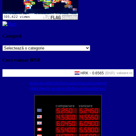
Categorii
Categorii
Curs valutar BNR
valutare.ro
world-weather.info/forecast/romania/bucharest/
https://world-weather.info/forecast/usa/denver/