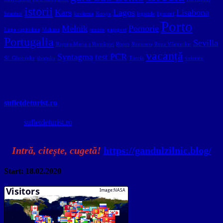
istorii
Kars
Lagos
Lisabona
Istanbul
kavârma
Konya
legende
lipscani
Porto
Melnik
Pomorie
Lupa capitolina
Makaza
muzeu
pașaport
Portugalia
Sevilla
Regina Maria a României
Rojen
Romaero
Roza Vânturilor
vacanță
Syntagma
test PCR
Sf. Gheorghe
shopska
Turcia
veterani
sufletdeturist.ro
sufletdeturist.ro
Intră, citește, cugetă!
https://gandulzilnic.blog/
Start: 18.02.2020