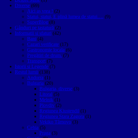
Diverse
(69)
Aici aș vrea !
(2)
Statui, statui, E plină lumea de statui….
(9)
SuperBlog
(8)
Gânduri pe tastatură
(2)
Informatii si sfaturi
(42)
Bani
(4)
Cazari verificate
(17)
Gastronomie locala
(6)
Pregătiri de drum.
(7)
Transport
(7)
Istorii si Legende
(7)
Restul lumii
(138)
Andorra
(1)
Bulgaria
(20)
Bulgaria, diverse
(3)
Litoral
(5)
Melnik
(1)
Plovdiv
(2)
Regiunea Kiustendil
(1)
Regiunea Stara Zagora
(1)
Vekiko Târnovo
(3)
Cehia
(5)
Praga
(3)