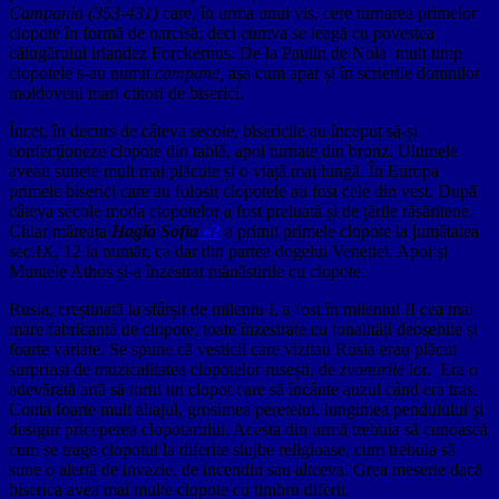
Campania (353-431)
care, în urma unui vis, cere turnarea primelor
clopote în formă de narcisă; deci cumva se leagă cu povestea
călugărului irlandez Forckernus. De la Paulin de Nola mult timp
clopotele s-au numit
campane,
așa cum apar și în scrierile domnilor
moldoveni mari ctitori de biserici.
Încet, în decurs de câteva secole, bisericile au început să-și
confecționeze clopote din tablă, apoi turnate din bronz. Ultimele
aveau sunete mult mai plăcute și o viață mai lungă. În Europa
primele biserici care au folosit clopotele au fost cele din vest. După
câteva secole moda clopotelor a fost preluată și de țările răsăritene.
Chiar măreața
Hagia Sofia
»?
a primit primele clopote la jumătatea
sec.IX, 12 la număr, ca dar din partea dogelui Veneției. Apoi și
Muntele Athos și-a înzestrat mănăstirile cu clopote.
Rusia, creștinată la sfârșit de mileniu I, a fost în mileniul II cea mai
mare fabricantă de clopote, toate înzestrate cu tonalități deosebite și
foarte variate. Se spune că vesticii care vizitau Rusia erau plăcut
surprinși de muzicalitatea clopotelor rusești, de
zvonurile
lor. Era o
adevărată artă să torni un clopot care să încânte auzul când era tras.
Conta foarte mult aliajul, grosimea peretelui, lungimea pendulului și
desigur priceperea clopotarului. Acesta din urmă trebuia să cunoască
cum se trage clopotul la diferite slujbe religioase, cum trebuia să
sune o alertă de invazie, de incendiu sau altceva. Grea meserie dacă
biserica avea mai multe clopote cu timbru diferit.