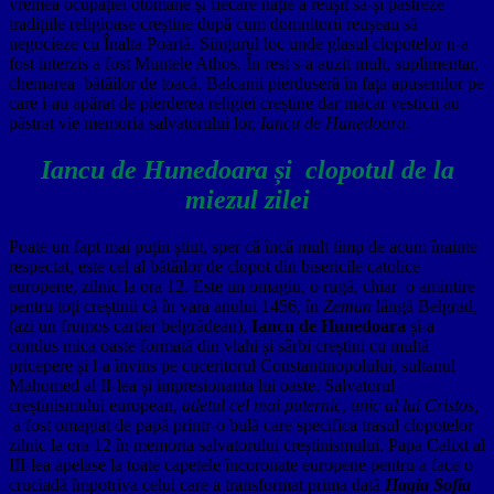
vremea ocupației otomane și fiecare nație a reușit să-și păstreze
tradițiile religioase creștine după cum domnitorii reușeau să
negocieze cu Înalta Poartă. Singurul loc unde glasul clopotelor n-a
fost interzis a fost Muntele Athos. În rest s-a auzit mult, suplimentar,
chemarea bătăilor de toacă. Balcanii pierduseră în fața apusenilor pe
care i-au apărat de pierderea religiei creștine dar măcar vesticii au
păstrat vie memoria salvatorului lor,
Iancu de Hunedoara.
Iancu de Hunedoara și clopotul de la
miezul zilei
Poate un fapt mai puțin știut, sper că încă mult timp de acum înainte
respectat, este cel al bătăilor de clopot din bisericile catolice
europene, zilnic la ora 12. Este un omagiu, o rugă, chiar o amintire
pentru toți creștinii că în vara anului 1456, în
Zemun
lângă Belgrad,
(azi un frumos cartier belgrădean),
Iancu de Hunedoara
și-a
condus mica oaste formată din vlahi și sârbi creștini cu multă
pricepere și l-a învins pe cuceritorul Constantinopolului, sultanul
Mahomed al II-lea și impresionanta lui oaste. Salvatorul
creștinismului european,
atletul cel mai puternic
,
unic al lui Cristos,
a fost omagiat de papă printr-o bulă care specifica trasul clopotelor
zilnic la ora 12 în memoria salvatorului creștinismului. Papa Calixt al
III-lea apelase la toate capetele încoronate europene pentru a face o
cruciadă împotriva celui care a transformat prima dată
Hagia Sofia