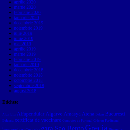
aprilie 2020
martie 2020
februarie 2020
ianuarie 2020
decembrie 2019
noiembrie 2019
iulie 2019
iunie 2019
mai 2019
aprilie 2019
martie 2019
februarie 2019
ianuarie 2019
decembrie 2018
noiembrie 2018
octombrie 2018
septembrie 2018
august 2018
Etichete
Alfapendular
Algarve
Amasya
Atena
București
Alba Iulia
Belem
certificat de vaccinare
Bulgaria
Comboios de Portugal
Crăciun
Ferdinand
Grecia
gara Sao Bento
Întregitorul
gara Campanha
Hierapolis