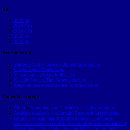
An
2026 (4)
2025 (10)
2024 (12)
2023 (9)
2022 (8)
Articole recente
Mardin și Midyat, născute din nahitul Anatoliei
Palatul Troja, Zámek Troja
Vltava pragheză și podurile ei (I)
Kalaallit Nunaat, Țara Groenlandezilor
Praga, un oraș accesibil oricui (informații utile)
Comentarii recente
Elvira
la
Monumento ao Calceteiro, calçada portuguesa
Azulejos & calçada - cu Jurnalul Bucureștiului (publicație
cultural – educațională și științifică franco – română cu
caracter academic al CUFR – Centre of French Graduate and
Postgraduate advice, education and R&D). Dr. ing. Sebas
la