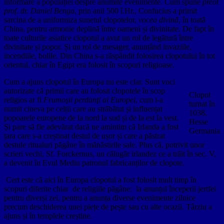
informare a populației despre anumite evenimente. Cum spune
preot
prof. dr. Daniel Benga
, prin anii 500 î.Hr., Confucius a primit
sarcina de a uniformiza sunetul clopotelor,
vocea divină
, în toată
China, pentru armonie deplină între oameni și divinitate. De fapt în
toate culturile asiatice clopotul a avut un rol de legătură între
divinitate și popor. Și un rol de mesager, anunțând invaziile,
incendiile, bolile. Din China s-a răspândit folosirea clopotului în tot
orientul, chiar în Egipt era folosit în scopuri religioase.
Cum a ajuns clopotul în Europa nu este clar. Sunt voci
autorizate că primii care au folosit clopotele în scop
Clopot
religios ar fi
Frumoşii perdanţi ai Europei
, cum i-a
turnat în
numit cineva pe celții care au străbătut și influențat
1038,
popoarele europene de la nord la sud și de la est la vest.
Hesse
Și pare să fie adevărat dacă ne amintim că Irlanda a fost
Germania
țara care s-a creștinat destul de ușor și care a păstrat
destule ritualuri păgâne în mănăstirile sale. Plus că, potrivit unor
scrieri vechi, Sf. Forckernus, un călugăr irlandez ce a trăit în sec. V,
a devenit în Evul Mediu patronul fabricanților de clopote.
Cert este că aici în Europa clopotul a fost folosit mult timp în
scopuri diferite chiar de religiile păgâne: la anunțul începerii jertfei
pentru diverși zei, pentru a anunța diverse evenimente zilnice
precum deschiderea unei piețe de pește sau cu alte ocazii. Târziu a
ajuns și în templele creștine.