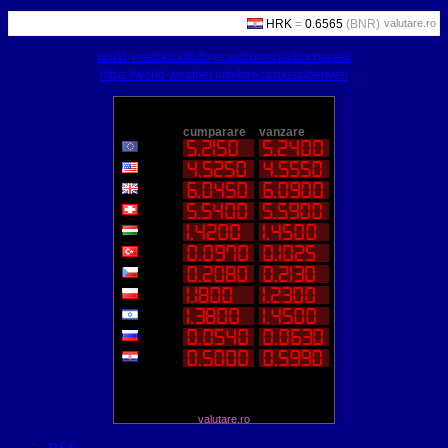
valutare.ro
world-weather.info/forecast/romania/bucharest/
https://world-weather.info/forecast/usa/denver/
valutare.ro