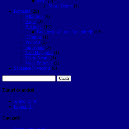
Myra
(2)
Mira / Demre
(1)
Romania
(29)
Alba Iulia
(4)
Argeș
(2)
București
(13)
București, să luminăm umbrele
(12)
Câmpina
(1)
Prahova
(2)
Sighişoara
(2)
Țara Hațegului
(1)
Târgu Neamţ
(1)
Valea Prahovei
(2)
Sănătatea în vacanțe
(6)
Caută
după:
Tipuri de articol
Articol (249)
Pagină (3)
Categorii