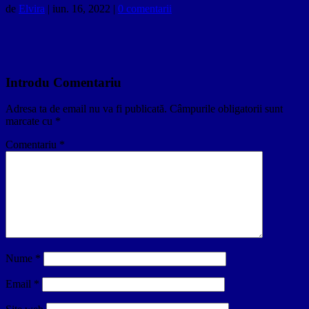
de
Elvira
|
iun. 16, 2022
|
0 comentarii
Introdu Comentariu
Adresa ta de email nu va fi publicată.
Câmpurile obligatorii sunt
marcate cu
*
Comentariu
*
Nume
*
Email
*