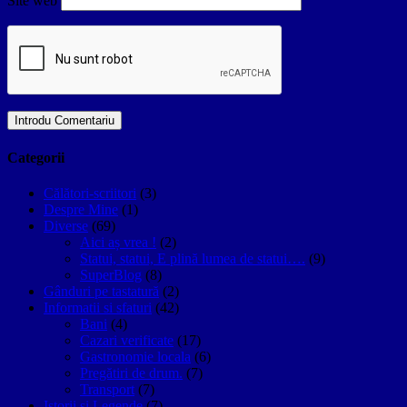
Site web
Categorii
Călători-scriitori
(3)
Despre Mine
(1)
Diverse
(69)
Aici aș vrea !
(2)
Statui, statui, E plină lumea de statui….
(9)
SuperBlog
(8)
Gânduri pe tastatură
(2)
Informatii si sfaturi
(42)
Bani
(4)
Cazari verificate
(17)
Gastronomie locala
(6)
Pregătiri de drum.
(7)
Transport
(7)
Istorii si Legende
(7)