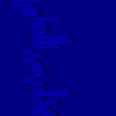
Restul lumii
(138)
Andorra
(1)
Bulgaria
(20)
Bulgaria, diverse
(3)
Litoral
(5)
Melnik
(1)
Plovdiv
(2)
Regiunea Kiustendil
(1)
Regiunea Stara Zagora
(1)
Vekiko Târnovo
(3)
Cehia
(5)
Praga
(3)
Croatia
(9)
Split
(3)
Zadar
(2)
Zagreb
(3)
Grecia
(38)
Atena
(4)
Corfu
(4)
Diverse despre Grecia
(7)
Epir
(4)
Insulele Ionice
(5)
Kastoria
(1)
Macedonia
(11)