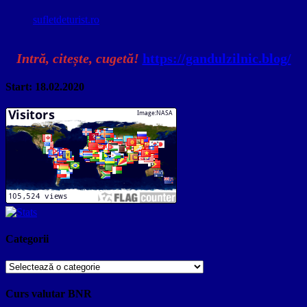
sufletdeturist.ro
Intră, citește, cugetă!
https://gandulzilnic.blog/
Start: 18.02.2020
Categorii
Categorii
Curs valutar BNR