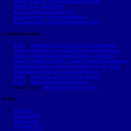
Mardin și Midyat, născute din nahitul Anatoliei
Palatul Troja, Zámek Troja
Vltava pragheză și podurile ei (I)
Kalaallit Nunaat, Țara Groenlandezilor
Praga, un oraș accesibil oricui (informații utile)
Comentarii recente
Elvira
la
Monumento ao Calceteiro, calçada portuguesa
Azulejos & calçada - cu Jurnalul Bucureștiului (publicație
cultural – educațională și științifică franco – română cu
caracter academic al CUFR – Centre of French Graduate and
Postgraduate advice, education and R&D). Dr. ing. Sebas
la
Monumento ao Calceteiro, calçada portuguesa
Elvira
la
Creştini, se aude TOACA pe la schit!
Elvira
la
Muzeul Popa, Târpeşti Neamţ
Panica Alina
la
Muzeul Popa, Târpeşti Neamţ
Arhive
iunie 2026
februarie 2026
ianuarie 2026
noiembrie 2025