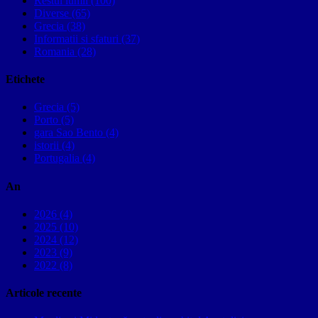
Restul lumii (100)
Diverse (65)
Grecia (38)
Informatii si sfaturi (37)
Romania (28)
Etichete
Grecia (5)
Porto (5)
gara Sao Bento (4)
istorii (4)
Portugalia (4)
An
2026 (4)
2025 (10)
2024 (12)
2023 (9)
2022 (8)
Articole recente