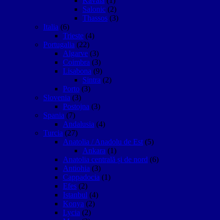
Kavala
(1)
Salonic
(2)
Thassos
(3)
Italia
(6)
Trieste
(4)
Portugalia
(22)
Algarve
(3)
Coimbra
(3)
Lisabona
(9)
Sintra
(2)
Porto
(3)
Slovenia
(3)
Postojna
(3)
Spania
(7)
Andalusia
(4)
Turcia
(27)
Anatolia / Anadolu de Est
(5)
Ankara
(1)
Anatolia centrală și de nord
(6)
Antiohia
(3)
Cappadocia
(1)
Efes
(2)
Istanbul
(4)
Konya
(2)
Lycia
(2)