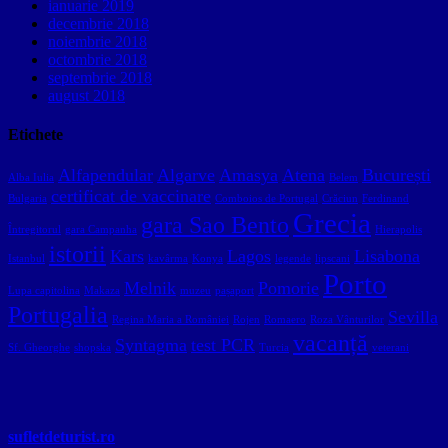
ianuarie 2019
decembrie 2018
noiembrie 2018
octombrie 2018
septembrie 2018
august 2018
Etichete
Alfapendular
Algarve
Amasya
Atena
București
Alba Iulia
Belem
certificat de vaccinare
Bulgaria
Comboios de Portugal
Crăciun
Ferdinand
Grecia
gara Sao Bento
Întregitorul
gara Campanha
Hierapolis
istorii
Kars
Lagos
Lisabona
Istanbul
kavârma
Konya
legende
lipscani
Porto
Melnik
Pomorie
Lupa capitolina
Makaza
muzeu
pașaport
Portugalia
Sevilla
Regina Maria a României
Rojen
Romaero
Roza Vânturilor
vacanță
Syntagma
test PCR
Sf. Gheorghe
shopska
Turcia
veterani
sufletdeturist.ro