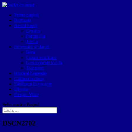
Prima pagină
Romania
Restul lumii
Croatia
Portugalia
Turcia
Informatii si sfaturi
Bani
Cazari verificate
Gastronomie locala
Transport
Istorii si Legende
Călători-scriitori
Sănătatea în vacanțe
Diverse
Despre Mine
Selectează o Pagină
DSCN2702