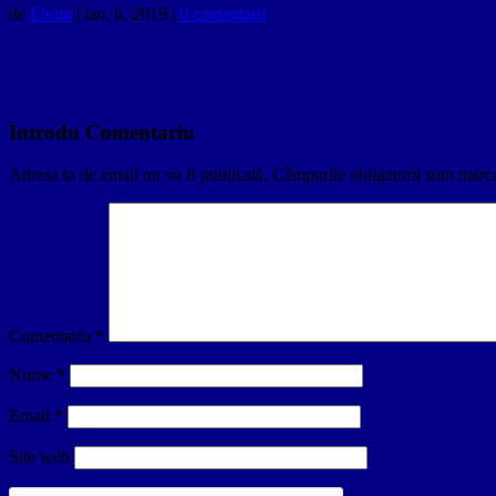
de
Elvira
|
ian. 6, 2019
|
0 comentarii
Introdu Comentariu
Adresa ta de email nu va fi publicată.
Câmpurile obligatorii sunt marc
Comentariu
*
Nume
*
Email
*
Site web