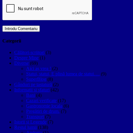
Categorii
Călători-scriitori
(3)
Despre Mine
(1)
Diverse
(69)
Aici aș vrea !
(2)
Statui, statui, E plină lumea de statui….
(9)
SuperBlog
(8)
Gânduri pe tastatură
(2)
Informatii si sfaturi
(42)
Bani
(4)
Cazari verificate
(17)
Gastronomie locala
(6)
Pregătiri de drum.
(7)
Transport
(7)
Istorii si Legende
(7)
Restul lumii
(138)
Andorra
(1)