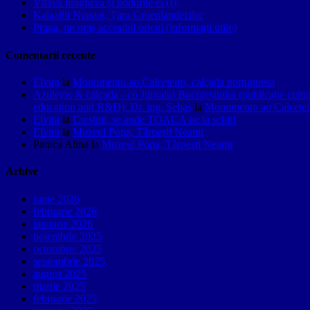
Vltava pragheză și podurile ei (I)
Kalaallit Nunaat, Țara Groenlandezilor
Praga, un oraș accesibil oricui (informații utile)
Comentarii recente
Elvira
la
Monumento ao Calceteiro, calçada portuguesa
Azulejos & calçada - cu Jurnalul Bucureștiului (publicație cult
education and R&D). Dr. ing. Sebas
la
Monumento ao Calceteir
Elvira
la
Creştini, se aude TOACA pe la schit!
Elvira
la
Muzeul Popa, Târpeşti Neamţ
Panica Alina
la
Muzeul Popa, Târpeşti Neamţ
Arhive
iunie 2026
februarie 2026
ianuarie 2026
noiembrie 2025
octombrie 2025
septembrie 2025
august 2025
martie 2025
februarie 2025