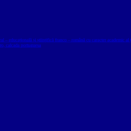
ural – educațională și științifică franco – română cu caracter academic
o, calçada portuguesa