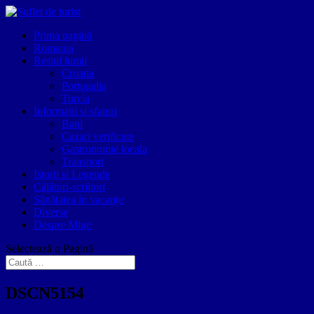
Prima pagină
Romania
Restul lumii
Croatia
Portugalia
Turcia
Informatii si sfaturi
Bani
Cazari verificate
Gastronomie locala
Transport
Istorii si Legende
Călători-scriitori
Sănătatea în vacanțe
Diverse
Despre Mine
Selectează o Pagină
DSCN5154