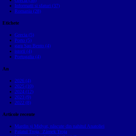
Grecia (38)
Informatii si sfaturi (37)
Romania (28)
Etichete
Grecia (5)
Porto (5)
gara Sao Bento (4)
istorii (4)
Portugalia (4)
An
2026 (4)
2025 (10)
2024 (12)
2023 (9)
2022 (8)
Articole recente
Mardin și Midyat, născute din nahitul Anatoliei
Palatul Troja, Zámek Troja