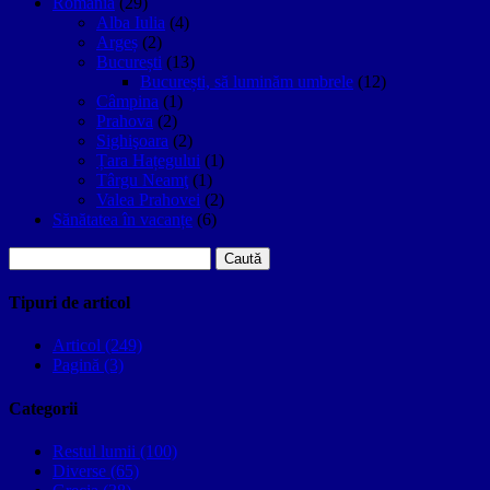
Romania
(29)
Alba Iulia
(4)
Argeș
(2)
București
(13)
București, să luminăm umbrele
(12)
Câmpina
(1)
Prahova
(2)
Sighişoara
(2)
Țara Hațegului
(1)
Târgu Neamţ
(1)
Valea Prahovei
(2)
Sănătatea în vacanțe
(6)
Caută
după:
Tipuri de articol
Articol (249)
Pagină (3)
Categorii
Restul lumii (100)
Diverse (65)