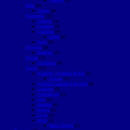
Thassos
(3)
Italia
(6)
Trieste
(4)
Portugalia
(22)
Algarve
(3)
Coimbra
(3)
Lisabona
(9)
Sintra
(2)
Porto
(3)
Slovenia
(3)
Postojna
(3)
Spania
(7)
Andalusia
(4)
Turcia
(27)
Anatolia / Anadolu de Est
(5)
Ankara
(1)
Anatolia centrală și de nord
(6)
Antiohia
(3)
Cappadocia
(1)
Efes
(2)
Istanbul
(4)
Konya
(2)
Lycia
(2)
Myra
(2)
Mira / Demre
(1)