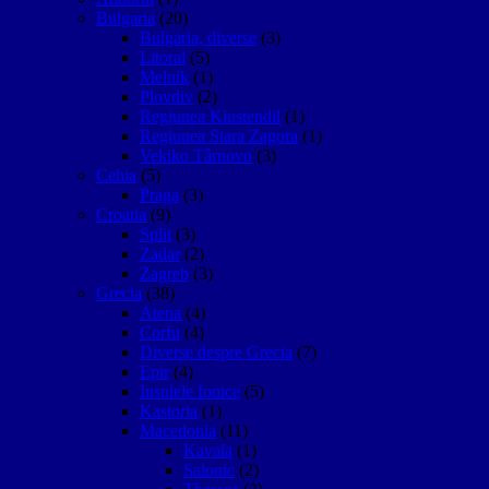
Bulgaria
(20)
Bulgaria, diverse
(3)
Litoral
(5)
Melnik
(1)
Plovdiv
(2)
Regiunea Kiustendil
(1)
Regiunea Stara Zagora
(1)
Vekiko Târnovo
(3)
Cehia
(5)
Praga
(3)
Croatia
(9)
Split
(3)
Zadar
(2)
Zagreb
(3)
Grecia
(38)
Atena
(4)
Corfu
(4)
Diverse despre Grecia
(7)
Epir
(4)
Insulele Ionice
(5)
Kastoria
(1)
Macedonia
(11)
Kavala
(1)
Salonic
(2)