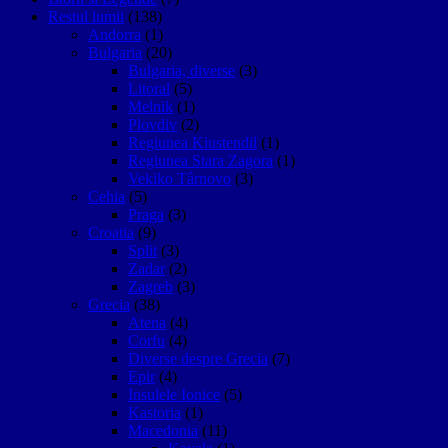
Restul lumii
(138)
Andorra
(1)
Bulgaria
(20)
Bulgaria, diverse
(3)
Litoral
(5)
Melnik
(1)
Plovdiv
(2)
Regiunea Kiustendil
(1)
Regiunea Stara Zagora
(1)
Vekiko Târnovo
(3)
Cehia
(5)
Praga
(3)
Croatia
(9)
Split
(3)
Zadar
(2)
Zagreb
(3)
Grecia
(38)
Atena
(4)
Corfu
(4)
Diverse despre Grecia
(7)
Epir
(4)
Insulele Ionice
(5)
Kastoria
(1)
Macedonia
(11)