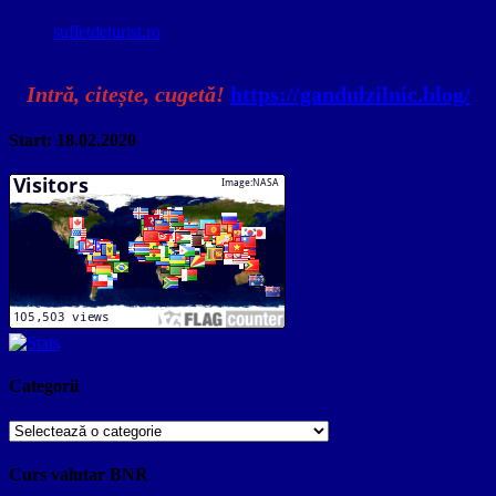
sufletdeturist.ro
Intră, citește, cugetă!
https://gandulzilnic.blog/
Start: 18.02.2020
Categorii
Categorii
Curs valutar BNR