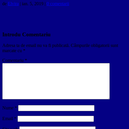
de
Elvira
|
ian. 5, 2019
|
0 comentarii
Introdu Comentariu
Adresa ta de email nu va fi publicată.
Câmpurile obligatorii sunt
marcate cu
*
Comentariu
*
Nume
*
Email
*