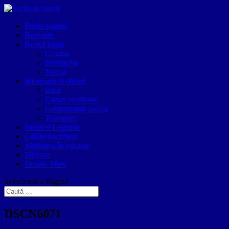
Prima pagină
Romania
Restul lumii
Croatia
Portugalia
Turcia
Informatii si sfaturi
Bani
Cazari verificate
Gastronomie locala
Transport
Istorii si Legende
Călători-scriitori
Sănătatea în vacanțe
Diverse
Despre Mine
Selectează o Pagină
DSCN6071