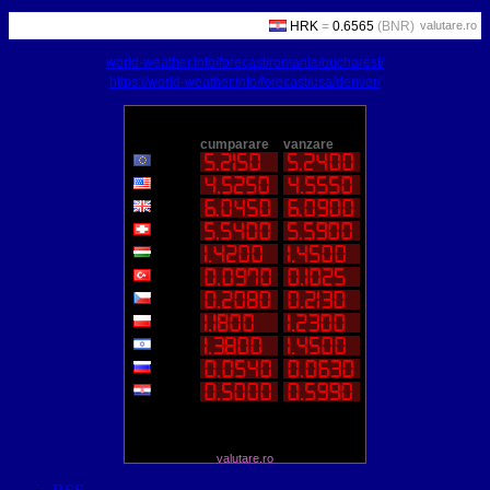
valutare.ro
world-weather.info/forecast/romania/bucharest/
https://world-weather.info/forecast/usa/denver/
valutare.ro