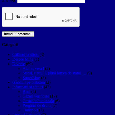
Site web
Categorii
Călători-scriitori
(3)
Despre Mine
(1)
Diverse
(69)
Aici aș vrea !
(2)
Statui, statui, E plină lumea de statui….
(9)
SuperBlog
(8)
Gânduri pe tastatură
(2)
Informatii si sfaturi
(42)
Bani
(4)
Cazari verificate
(17)
Gastronomie locala
(6)
Pregătiri de drum.
(7)
Transport
(7)
Istorii si Legende
(7)