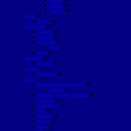
Kavala
(1)
Salonic
(2)
Thassos
(3)
Italia
(6)
Trieste
(4)
Portugalia
(22)
Algarve
(3)
Coimbra
(3)
Lisabona
(9)
Sintra
(2)
Porto
(3)
Slovenia
(3)
Postojna
(3)
Spania
(7)
Andalusia
(4)
Turcia
(27)
Anatolia / Anadolu de Est
(5)
Ankara
(1)
Anatolia centrală și de nord
(6)
Antiohia
(3)
Cappadocia
(1)
Efes
(2)
Istanbul
(4)
Konya
(2)
Lycia
(2)