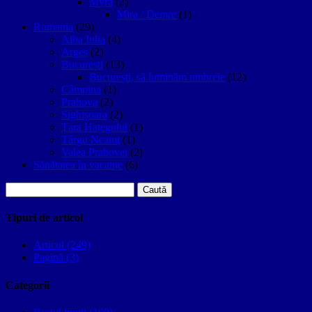
Myra
(2)
Mira / Demre
(1)
Romania
(29)
Alba Iulia
(4)
Argeș
(2)
București
(13)
București, să luminăm umbrele
(12)
Câmpina
(1)
Prahova
(2)
Sighişoara
(2)
Țara Hațegului
(1)
Târgu Neamţ
(1)
Valea Prahovei
(2)
Sănătatea în vacanțe
(6)
Caută
după:
Tipuri de articol
Articol (249)
Pagină (3)
Categorii