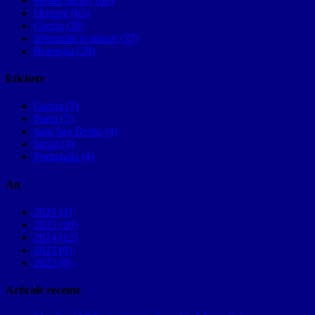
Restul lumii (100)
Diverse (65)
Grecia (38)
Informatii si sfaturi (37)
Romania (28)
Etichete
Grecia (5)
Porto (5)
gara Sao Bento (4)
istorii (4)
Portugalia (4)
An
2026 (4)
2025 (10)
2024 (12)
2023 (9)
2022 (8)
Articole recente