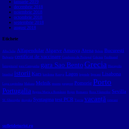
ianuarie 2019
decembrie 2018
noiembrie 2018
octombrie 2018
septembrie 2018
august 2018
Etichete
Alfapendular
Algarve
Amasya
Atena
București
Alba Iulia
Belem
certificat de vaccinare
Bulgaria
Comboios de Portugal
Crăciun
Ferdinand
Grecia
gara Sao Bento
Întregitorul
gara Campanha
Hierapolis
istorii
Kars
Lagos
Lisabona
Istanbul
kavârma
Konya
legende
lipscani
Porto
Melnik
Pomorie
Lupa capitolina
Makaza
muzeu
pașaport
Portugalia
Sevilla
Regina Maria a României
Rojen
Romaero
Roza Vânturilor
vacanță
Syntagma
test PCR
Sf. Gheorghe
shopska
Turcia
veterani
sufletdeturist.ro