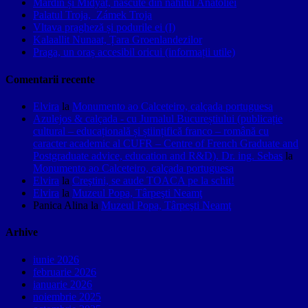
Mardin și Midyat, născute din nahitul Anatoliei
Palatul Troja, Zámek Troja
Vltava pragheză și podurile ei (I)
Kalaallit Nunaat, Țara Groenlandezilor
Praga, un oraș accesibil oricui (informații utile)
Comentarii recente
Elvira
la
Monumento ao Calceteiro, calçada portuguesa
Azulejos & calçada - cu Jurnalul Bucureștiului (publicație
cultural – educațională și științifică franco – română cu
caracter academic al CUFR – Centre of French Graduate and
Postgraduate advice, education and R&D). Dr. ing. Sebas
la
Monumento ao Calceteiro, calçada portuguesa
Elvira
la
Creştini, se aude TOACA pe la schit!
Elvira
la
Muzeul Popa, Târpeşti Neamţ
Panica Alina
la
Muzeul Popa, Târpeşti Neamţ
Arhive
iunie 2026
februarie 2026
ianuarie 2026
noiembrie 2025