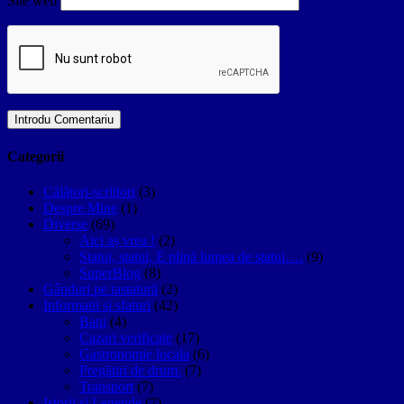
Site web
Categorii
Călători-scriitori
(3)
Despre Mine
(1)
Diverse
(69)
Aici aș vrea !
(2)
Statui, statui, E plină lumea de statui….
(9)
SuperBlog
(8)
Gânduri pe tastatură
(2)
Informatii si sfaturi
(42)
Bani
(4)
Cazari verificate
(17)
Gastronomie locala
(6)
Pregătiri de drum.
(7)
Transport
(7)
Istorii si Legende
(7)