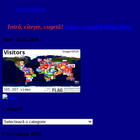
sufletdeturist.ro
Intră, citește, cugetă!
https://gandulzilnic.blog/
Start: 18.02.2020
Categorii
Categorii
Curs valutar BNR