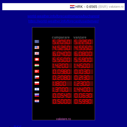
valutare.ro
world-weather.info/forecast/romania/bucharest/
https://world-weather.info/forecast/usa/denver/
valutare.ro