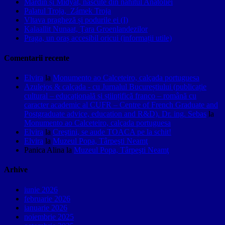
Mardin și Midyat, născute din nahitul Anatoliei
Palatul Troja, Zámek Troja
Vltava pragheză și podurile ei (I)
Kalaallit Nunaat, Țara Groenlandezilor
Praga, un oraș accesibil oricui (informații utile)
Comentarii recente
Elvira
la
Monumento ao Calceteiro, calçada portuguesa
Azulejos & calçada - cu Jurnalul Bucureștiului (publicație
cultural – educațională și științifică franco – română cu
caracter academic al CUFR – Centre of French Graduate and
Postgraduate advice, education and R&D). Dr. ing. Sebas
la
Monumento ao Calceteiro, calçada portuguesa
Elvira
la
Creştini, se aude TOACA pe la schit!
Elvira
la
Muzeul Popa, Târpeşti Neamţ
Panica Alina
la
Muzeul Popa, Târpeşti Neamţ
Arhive
iunie 2026
februarie 2026
ianuarie 2026
noiembrie 2025