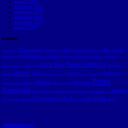
ianuarie 2019
decembrie 2018
noiembrie 2018
octombrie 2018
septembrie 2018
august 2018
Etichete
Alfapendular
Algarve
Amasya
Atena
București
Alba Iulia
Belem
certificat de vaccinare
Bulgaria
Comboios de Portugal
Crăciun
Ferdinand
Grecia
gara Sao Bento
Întregitorul
gara Campanha
Hierapolis
istorii
Kars
Lagos
Lisabona
Istanbul
kavârma
Konya
legende
lipscani
Porto
Melnik
Pomorie
Lupa capitolina
Makaza
muzeu
pașaport
Portugalia
Sevilla
Regina Maria a României
Rojen
Romaero
Roza Vânturilor
vacanță
Syntagma
test PCR
Sf. Gheorghe
shopska
Turcia
veterani
sufletdeturist.ro