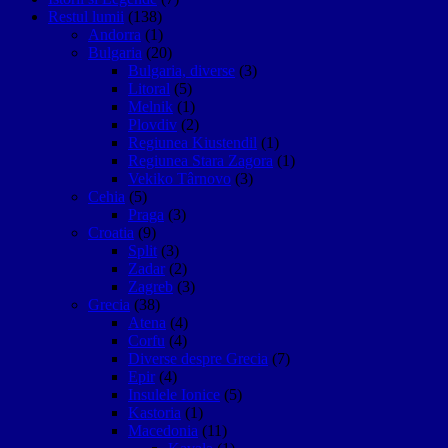
Restul lumii
(138)
Andorra
(1)
Bulgaria
(20)
Bulgaria, diverse
(3)
Litoral
(5)
Melnik
(1)
Plovdiv
(2)
Regiunea Kiustendil
(1)
Regiunea Stara Zagora
(1)
Vekiko Târnovo
(3)
Cehia
(5)
Praga
(3)
Croatia
(9)
Split
(3)
Zadar
(2)
Zagreb
(3)
Grecia
(38)
Atena
(4)
Corfu
(4)
Diverse despre Grecia
(7)
Epir
(4)
Insulele Ionice
(5)
Kastoria
(1)
Macedonia
(11)