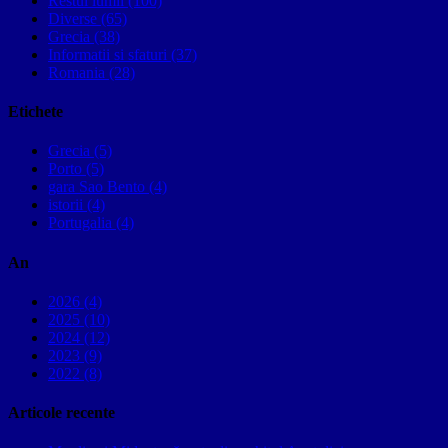
Restul lumii (100)
Diverse (65)
Grecia (38)
Informatii si sfaturi (37)
Romania (28)
Etichete
Grecia (5)
Porto (5)
gara Sao Bento (4)
istorii (4)
Portugalia (4)
An
2026 (4)
2025 (10)
2024 (12)
2023 (9)
2022 (8)
Articole recente