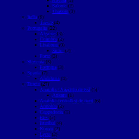
Kavala
(1)
Salonic
(2)
Thassos
(3)
Italia
(6)
Trieste
(4)
Portugalia
(22)
Algarve
(3)
Coimbra
(3)
Lisabona
(9)
Sintra
(2)
Porto
(3)
Slovenia
(3)
Postojna
(3)
Spania
(7)
Andalusia
(4)
Turcia
(27)
Anatolia / Anadolu de Est
(5)
Ankara
(1)
Anatolia centrală și de nord
(6)
Antiohia
(3)
Cappadocia
(1)
Efes
(2)
Istanbul
(4)
Konya
(2)
Lycia
(2)