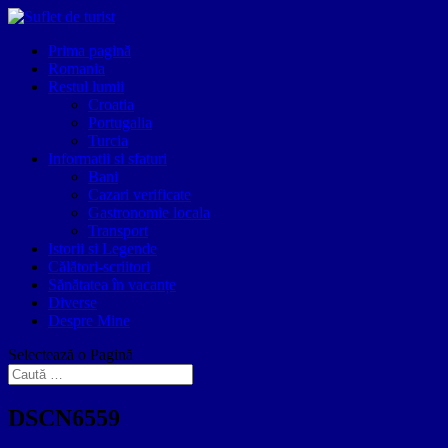
Prima pagină
Romania
Restul lumii
Croatia
Portugalia
Turcia
Informatii si sfaturi
Bani
Cazari verificate
Gastronomie locala
Transport
Istorii si Legende
Călători-scriitori
Sănătatea în vacanțe
Diverse
Despre Mine
Selectează o Pagină
DSCN6559