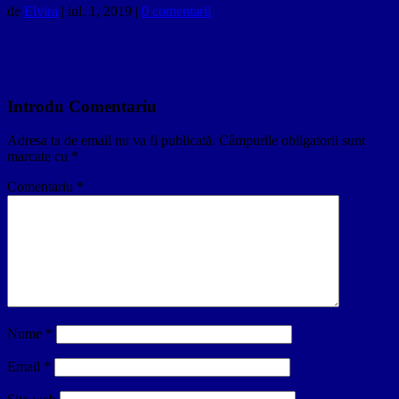
de
Elvira
|
iul. 1, 2019
|
0 comentarii
Introdu Comentariu
Adresa ta de email nu va fi publicată.
Câmpurile obligatorii sunt
marcate cu
*
Comentariu
*
Nume
*
Email
*