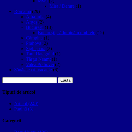
Myra
(2)
Mira / Demre
(1)
Romania
(29)
Alba Iulia
(4)
Argeș
(2)
București
(13)
București, să luminăm umbrele
(12)
Câmpina
(1)
Prahova
(2)
Sighişoara
(2)
Țara Hațegului
(1)
Târgu Neamţ
(1)
Valea Prahovei
(2)
Sănătatea în vacanțe
(6)
Caută
după:
Tipuri de articol
Articol (249)
Pagină (3)
Categorii