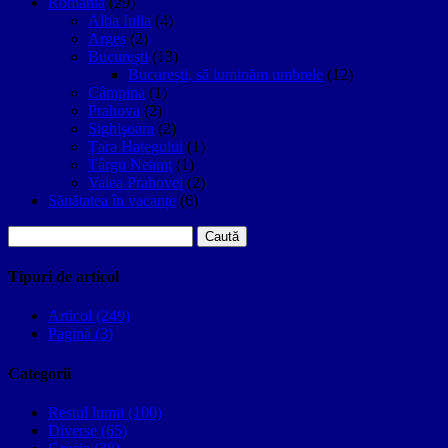
Romania
(29)
Alba Iulia
(4)
Argeș
(2)
București
(13)
București, să luminăm umbrele
(12)
Câmpina
(1)
Prahova
(2)
Sighişoara
(2)
Țara Hațegului
(1)
Târgu Neamţ
(1)
Valea Prahovei
(2)
Sănătatea în vacanțe
(6)
Caută
după:
Tipuri de articol
Articol (249)
Pagină (3)
Categorii
Restul lumii (100)
Diverse (65)