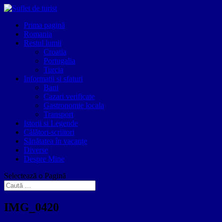
Prima pagină
Romania
Restul lumii
Croatia
Portugalia
Turcia
Informatii si sfaturi
Bani
Cazari verificate
Gastronomie locala
Transport
Istorii si Legende
Călători-scriitori
Sănătatea în vacanțe
Diverse
Despre Mine
Selectează o Pagină
IMG_0420