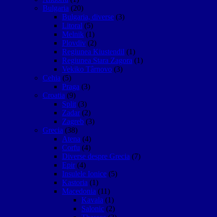
Bulgaria
(20)
Bulgaria, diverse
(3)
Litoral
(5)
Melnik
(1)
Plovdiv
(2)
Regiunea Kiustendil
(1)
Regiunea Stara Zagora
(1)
Vekiko Târnovo
(3)
Cehia
(5)
Praga
(3)
Croatia
(9)
Split
(3)
Zadar
(2)
Zagreb
(3)
Grecia
(38)
Atena
(4)
Corfu
(4)
Diverse despre Grecia
(7)
Epir
(4)
Insulele Ionice
(5)
Kastoria
(1)
Macedonia
(11)
Kavala
(1)
Salonic
(2)