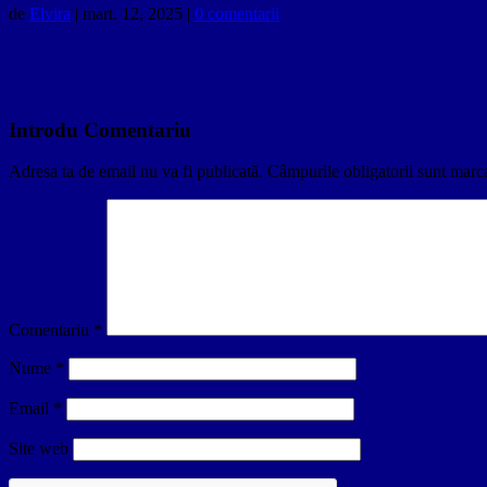
de
Elvira
|
mart. 12, 2025
|
0 comentarii
Introdu Comentariu
Adresa ta de email nu va fi publicată.
Câmpurile obligatorii sunt marc
Comentariu
*
Nume
*
Email
*
Site web