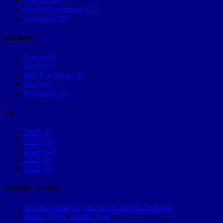
Grecia (38)
Informatii si sfaturi (37)
Romania (28)
Etichete
Grecia (5)
Porto (5)
gara Sao Bento (4)
istorii (4)
Portugalia (4)
An
2026 (4)
2025 (10)
2024 (12)
2023 (9)
2022 (8)
Articole recente
Mardin și Midyat, născute din nahitul Anatoliei
Palatul Troja, Zámek Troja