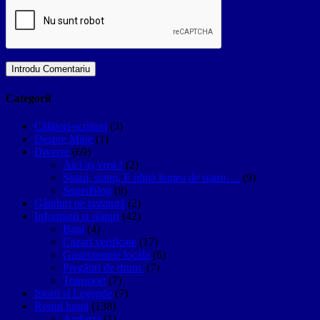
Categorii
Călători-scriitori
(3)
Despre Mine
(1)
Diverse
(69)
Aici aș vrea !
(2)
Statui, statui, E plină lumea de statui….
(9)
SuperBlog
(8)
Gânduri pe tastatură
(2)
Informatii si sfaturi
(42)
Bani
(4)
Cazari verificate
(17)
Gastronomie locala
(6)
Pregătiri de drum.
(7)
Transport
(7)
Istorii si Legende
(7)
Restul lumii
(138)
Andorra
(1)