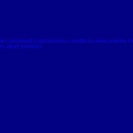
ural – educațională și științifică franco – română cu caracter academic
o, calçada portuguesa