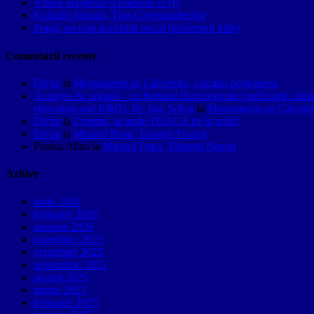
Vltava pragheză și podurile ei (I)
Kalaallit Nunaat, Țara Groenlandezilor
Praga, un oraș accesibil oricui (informații utile)
Comentarii recente
Elvira
la
Monumento ao Calceteiro, calçada portuguesa
Azulejos & calçada - cu Jurnalul Bucureștiului (publicație cult
education and R&D). Dr. ing. Sebas
la
Monumento ao Calceteir
Elvira
la
Creştini, se aude TOACA pe la schit!
Elvira
la
Muzeul Popa, Târpeşti Neamţ
Panica Alina
la
Muzeul Popa, Târpeşti Neamţ
Arhive
iunie 2026
februarie 2026
ianuarie 2026
noiembrie 2025
octombrie 2025
septembrie 2025
august 2025
martie 2025
februarie 2025