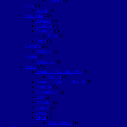
Thassos
(3)
Italia
(6)
Trieste
(4)
Portugalia
(22)
Algarve
(3)
Coimbra
(3)
Lisabona
(9)
Sintra
(2)
Porto
(3)
Slovenia
(3)
Postojna
(3)
Spania
(7)
Andalusia
(4)
Turcia
(27)
Anatolia / Anadolu de Est
(5)
Ankara
(1)
Anatolia centrală și de nord
(6)
Antiohia
(3)
Cappadocia
(1)
Efes
(2)
Istanbul
(4)
Konya
(2)
Lycia
(2)
Myra
(2)
Mira / Demre
(1)