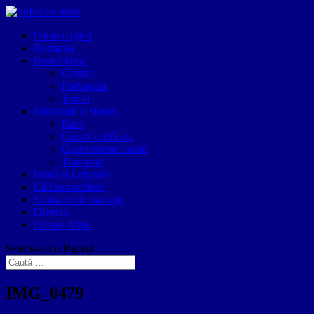
Prima pagină
Romania
Restul lumii
Croatia
Portugalia
Turcia
Informatii si sfaturi
Bani
Cazari verificate
Gastronomie locala
Transport
Istorii si Legende
Călători-scriitori
Sănătatea în vacanțe
Diverse
Despre Mine
Selectează o Pagină
IMG_0479