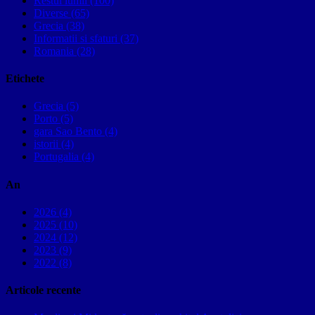
Restul lumii (100)
Diverse (65)
Grecia (38)
Informatii si sfaturi (37)
Romania (28)
Etichete
Grecia (5)
Porto (5)
gara Sao Bento (4)
istorii (4)
Portugalia (4)
An
2026 (4)
2025 (10)
2024 (12)
2023 (9)
2022 (8)
Articole recente