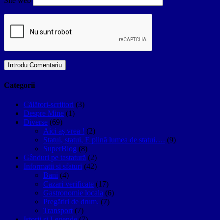
Site web
Categorii
Călători-scriitori
(3)
Despre Mine
(1)
Diverse
(69)
Aici aș vrea !
(2)
Statui, statui, E plină lumea de statui….
(9)
SuperBlog
(8)
Gânduri pe tastatură
(2)
Informatii si sfaturi
(42)
Bani
(4)
Cazari verificate
(17)
Gastronomie locala
(6)
Pregătiri de drum.
(7)
Transport
(7)
Istorii si Legende
(7)