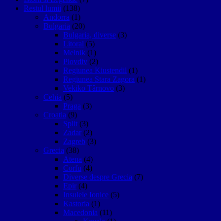
Restul lumii
(138)
Andorra
(1)
Bulgaria
(20)
Bulgaria, diverse
(3)
Litoral
(5)
Melnik
(1)
Plovdiv
(2)
Regiunea Kiustendil
(1)
Regiunea Stara Zagora
(1)
Vekiko Târnovo
(3)
Cehia
(5)
Praga
(3)
Croatia
(9)
Split
(3)
Zadar
(2)
Zagreb
(3)
Grecia
(38)
Atena
(4)
Corfu
(4)
Diverse despre Grecia
(7)
Epir
(4)
Insulele Ionice
(5)
Kastoria
(1)
Macedonia
(11)