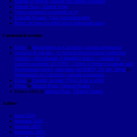
Mardin și Midyat, născute din nahitul Anatoliei
Palatul Troja, Zámek Troja
Vltava pragheză și podurile ei (I)
Kalaallit Nunaat, Țara Groenlandezilor
Praga, un oraș accesibil oricui (informații utile)
Comentarii recente
Elvira
la
Monumento ao Calceteiro, calçada portuguesa
Azulejos & calçada - cu Jurnalul Bucureștiului (publicație
cultural – educațională și științifică franco – română cu
caracter academic al CUFR – Centre of French Graduate and
Postgraduate advice, education and R&D). Dr. ing. Sebas
la
Monumento ao Calceteiro, calçada portuguesa
Elvira
la
Creştini, se aude TOACA pe la schit!
Elvira
la
Muzeul Popa, Târpeşti Neamţ
Panica Alina
la
Muzeul Popa, Târpeşti Neamţ
Arhive
iunie 2026
februarie 2026
ianuarie 2026
noiembrie 2025