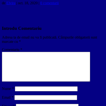
de
Elvira
|
oct. 18, 2020
|
0 comentarii
Introdu Comentariu
Adresa ta de email nu va fi publicată.
Câmpurile obligatorii sunt
marcate cu
*
Comentariu
*
Nume
*
Email
*