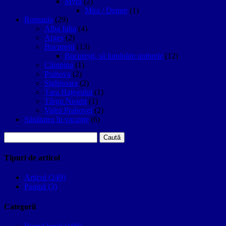
Myra
(2)
Mira / Demre
(1)
Romania
(29)
Alba Iulia
(4)
Argeș
(2)
București
(13)
București, să luminăm umbrele
(12)
Câmpina
(1)
Prahova
(2)
Sighişoara
(2)
Țara Hațegului
(1)
Târgu Neamţ
(1)
Valea Prahovei
(2)
Sănătatea în vacanțe
(6)
Caută
după:
Tipuri de articol
Articol (249)
Pagină (3)
Categorii