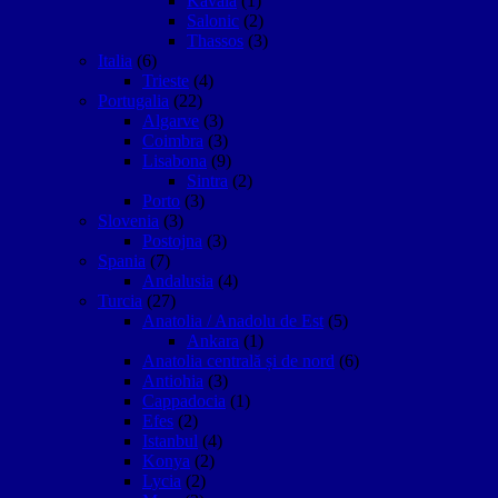
Kavala
(1)
Salonic
(2)
Thassos
(3)
Italia
(6)
Trieste
(4)
Portugalia
(22)
Algarve
(3)
Coimbra
(3)
Lisabona
(9)
Sintra
(2)
Porto
(3)
Slovenia
(3)
Postojna
(3)
Spania
(7)
Andalusia
(4)
Turcia
(27)
Anatolia / Anadolu de Est
(5)
Ankara
(1)
Anatolia centrală și de nord
(6)
Antiohia
(3)
Cappadocia
(1)
Efes
(2)
Istanbul
(4)
Konya
(2)
Lycia
(2)