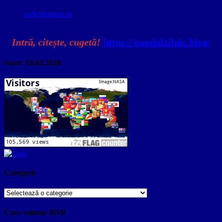
sufletdeturist.ro
Intră, citește, cugetă!
https://gandulzilnic.blog/
Start: 18.02.2020
Categorii
Categorii
Curs valutar BNR