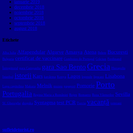
ianuarie 2019
decembrie 2018
noiembrie 2018
octombrie 2018
septembrie 2018
august 2018
Etichete
Alfapendular
Algarve
Amasya
Atena
București
Alba Iulia
Belem
certificat de vaccinare
Bulgaria
Comboios de Portugal
Crăciun
Ferdinand
Grecia
gara Sao Bento
Întregitorul
gara Campanha
Hierapolis
istorii
Kars
Lagos
Lisabona
Istanbul
kavârma
Konya
legende
lipscani
Porto
Melnik
Pomorie
Lupa capitolina
Makaza
muzeu
pașaport
Portugalia
Sevilla
Regina Maria a României
Rojen
Romaero
Roza Vânturilor
vacanță
Syntagma
test PCR
Sf. Gheorghe
shopska
Turcia
veterani
sufletdeturist.ro