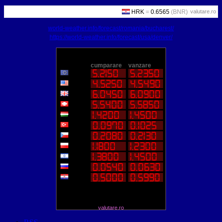
valutare.ro
world-weather.info/forecast/romania/bucharest/
https://world-weather.info/forecast/usa/denver/
valutare.ro