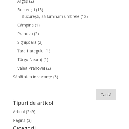
Argeș
(2)
București
(13)
București, să luminăm umbrele
(12)
Câmpina
(1)
Prahova
(2)
Sighişoara
(2)
Țara Hațegului
(1)
Târgu Neamţ
(1)
Valea Prahovei
(2)
Sănătatea în vacanțe
(6)
Tipuri de articol
Articol (249)
Pagină (3)
Categorii