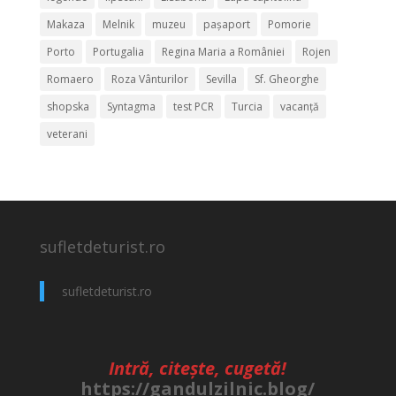
Makaza
Melnik
muzeu
pașaport
Pomorie
Porto
Portugalia
Regina Maria a României
Rojen
Romaero
Roza Vânturilor
Sevilla
Sf. Gheorghe
shopska
Syntagma
test PCR
Turcia
vacanță
veterani
sufletdeturist.ro
sufletdeturist.ro
Intră, citește, cugetă!
https://gandulzilnic.blog/