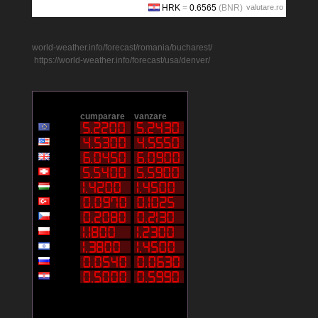
valutare.ro
world-weather.info/forecast/romania/bucharest/
https://world-weather.info/forecast/usa/denver/