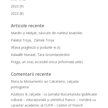
2023 (9)
2022 (8)
Articole recente
Mardin și Midyat, născute din nahitul Anatoliei
Palatul Troja, Zámek Troja
Vltava pragheză și podurile ei (I)
Kalaallit Nunaat, Țara Groenlandezilor
Praga, un oraș accesibil oricui (informații utile)
Comentarii recente
Elvira
la
Monumento ao Calceteiro, calçada
portuguesa
Azulejos & calçada - cu Jurnalul Bucureștiului (publicație
cultural – educațională și științifică franco – română cu
caracter academic al CUFR – Centre of French