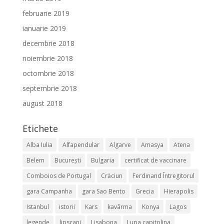
februarie 2019
ianuarie 2019
decembrie 2018
noiembrie 2018
octombrie 2018
septembrie 2018
august 2018
Etichete
Alba Iulia
Alfapendular
Algarve
Amasya
Atena
Belem
București
Bulgaria
certificat de vaccinare
Comboios de Portugal
Crăciun
Ferdinand Întregitorul
gara Campanha
gara Sao Bento
Grecia
Hierapolis
Istanbul
istorii
Kars
kavârma
Konya
Lagos
legende
lipscani
Lisabona
Lupa capitolina