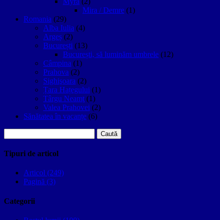
Myra
(2)
Mira / Demre
(1)
Romania
(29)
Alba Iulia
(4)
Argeș
(2)
București
(13)
București, să luminăm umbrele
(12)
Câmpina
(1)
Prahova
(2)
Sighişoara
(2)
Țara Hațegului
(1)
Târgu Neamţ
(1)
Valea Prahovei
(2)
Sănătatea în vacanțe
(6)
Caută
după:
Tipuri de articol
Articol (249)
Pagină (3)
Categorii