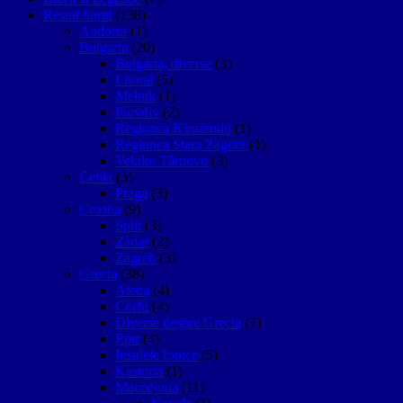
Restul lumii
(138)
Andorra
(1)
Bulgaria
(20)
Bulgaria, diverse
(3)
Litoral
(5)
Melnik
(1)
Plovdiv
(2)
Regiunea Kiustendil
(1)
Regiunea Stara Zagora
(1)
Vekiko Târnovo
(3)
Cehia
(5)
Praga
(3)
Croatia
(9)
Split
(3)
Zadar
(2)
Zagreb
(3)
Grecia
(38)
Atena
(4)
Corfu
(4)
Diverse despre Grecia
(7)
Epir
(4)
Insulele Ionice
(5)
Kastoria
(1)
Macedonia
(11)