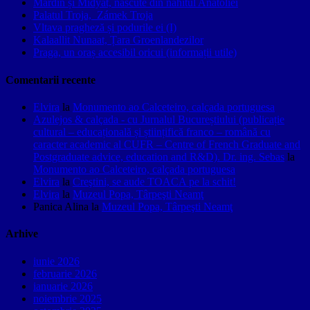
Mardin și Midyat, născute din nahitul Anatoliei
Palatul Troja, Zámek Troja
Vltava pragheză și podurile ei (I)
Kalaallit Nunaat, Țara Groenlandezilor
Praga, un oraș accesibil oricui (informații utile)
Comentarii recente
Elvira
la
Monumento ao Calceteiro, calçada portuguesa
Azulejos & calçada - cu Jurnalul Bucureștiului (publicație
cultural – educațională și științifică franco – română cu
caracter academic al CUFR – Centre of French Graduate and
Postgraduate advice, education and R&D). Dr. ing. Sebas
la
Monumento ao Calceteiro, calçada portuguesa
Elvira
la
Creştini, se aude TOACA pe la schit!
Elvira
la
Muzeul Popa, Târpeşti Neamţ
Panica Alina
la
Muzeul Popa, Târpeşti Neamţ
Arhive
iunie 2026
februarie 2026
ianuarie 2026
noiembrie 2025