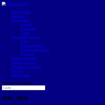
Prima pagină
Romania
Restul lumii
Croatia
Portugalia
Turcia
Informatii si sfaturi
Bani
Cazari verificate
Gastronomie locala
Transport
Istorii si Legende
Călători-scriitori
Sănătatea în vacanțe
Diverse
Despre Mine
Selectează o Pagină
IMG_0926