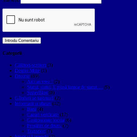
Site web
Categorii
Călători-scriitori
(3)
Despre Mine
(1)
Diverse
(69)
Aici aș vrea !
(2)
Statui, statui, E plină lumea de statui….
(9)
SuperBlog
(8)
Gânduri pe tastatură
(2)
Informatii si sfaturi
(42)
Bani
(4)
Cazari verificate
(17)
Gastronomie locala
(6)
Pregătiri de drum.
(7)
Transport
(7)
Istorii si Legende
(7)