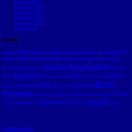
ianuarie 2019
decembrie 2018
noiembrie 2018
octombrie 2018
septembrie 2018
august 2018
Etichete
Alfapendular
Algarve
Amasya
Atena
București
Alba Iulia
Belem
certificat de vaccinare
Bulgaria
Comboios de Portugal
Crăciun
Ferdinand
Grecia
gara Sao Bento
Întregitorul
gara Campanha
Hierapolis
istorii
Kars
Lagos
Lisabona
Istanbul
kavârma
Konya
legende
lipscani
Porto
Melnik
Pomorie
Lupa capitolina
Makaza
muzeu
pașaport
Portugalia
Sevilla
Regina Maria a României
Rojen
Romaero
Roza Vânturilor
vacanță
Syntagma
test PCR
Sf. Gheorghe
shopska
Turcia
veterani
sufletdeturist.ro