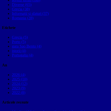
Restul lumii (100)
Diverse (65)
Grecia (38)
Informatii si sfaturi (37)
Romania (28)
Etichete
Grecia (5)
Porto (5)
gara Sao Bento (4)
istorii (4)
Portugalia (4)
An
2026 (4)
2025 (10)
2024 (12)
2023 (9)
2022 (8)
Articole recente