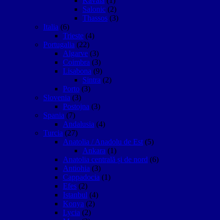
Kavala
(1)
Salonic
(2)
Thassos
(3)
Italia
(6)
Trieste
(4)
Portugalia
(22)
Algarve
(3)
Coimbra
(3)
Lisabona
(9)
Sintra
(2)
Porto
(3)
Slovenia
(3)
Postojna
(3)
Spania
(7)
Andalusia
(4)
Turcia
(27)
Anatolia / Anadolu de Est
(5)
Ankara
(1)
Anatolia centrală și de nord
(6)
Antiohia
(3)
Cappadocia
(1)
Efes
(2)
Istanbul
(4)
Konya
(2)
Lycia
(2)