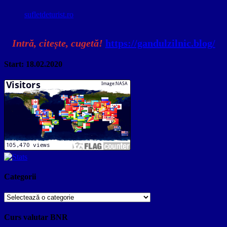
sufletdeturist.ro
Intră, citește, cugetă!
https://gandulzilnic.blog/
Start: 18.02.2020
Categorii
Categorii
Curs valutar BNR