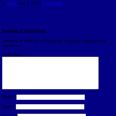
de
Elvira
|
ian. 4, 2019
|
0 comentarii
Introdu Comentariu
Adresa ta de email nu va fi publicată.
Câmpurile obligatorii sunt
marcate cu
*
Comentariu
*
Nume
*
Email
*