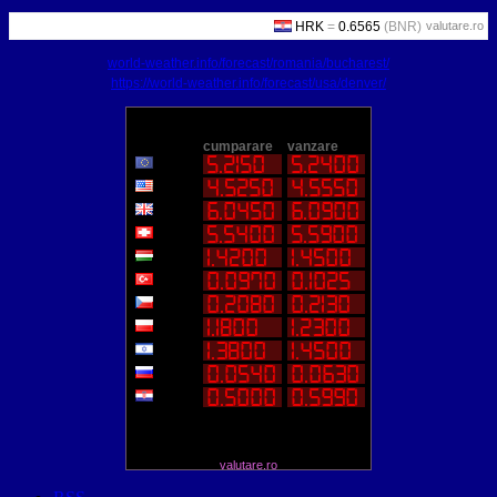
valutare.ro
world-weather.info/forecast/romania/bucharest/
https://world-weather.info/forecast/usa/denver/
valutare.ro