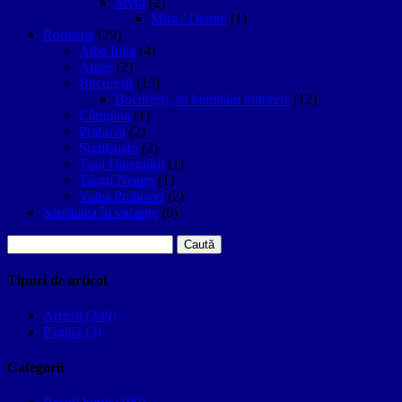
Myra
(2)
Mira / Demre
(1)
Romania
(29)
Alba Iulia
(4)
Argeș
(2)
București
(13)
București, să luminăm umbrele
(12)
Câmpina
(1)
Prahova
(2)
Sighişoara
(2)
Țara Hațegului
(1)
Târgu Neamţ
(1)
Valea Prahovei
(2)
Sănătatea în vacanțe
(6)
Caută
după:
Tipuri de articol
Articol (249)
Pagină (3)
Categorii