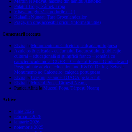
Mardin și Midyat, născute din nahitul Anatoliei
Palatul Troja, Zámek Troja
Vltava pragheză și podurile ei (I)
Kalaallit Nunaat, Țara Groenlandezilor
Praga, un oraș accesibil oricui (informații utile)
Comentarii recente
Elvira
la
Monumento ao Calceteiro, calçada portuguesa
Azulejos & calçada - cu Jurnalul Bucureștiului (publicație
cultural – educațională și științifică franco – română cu
caracter academic al CUFR – Centre of French Graduate and
Postgraduate advice, education and R&D). Dr. ing. Sebas
la
Monumento ao Calceteiro, calçada portuguesa
Elvira
la
Creştini, se aude TOACA pe la schit!
Elvira
la
Muzeul Popa, Târpeşti Neamţ
Panica Alina
la
Muzeul Popa, Târpeşti Neamţ
Arhive
iunie 2026
februarie 2026
ianuarie 2026
noiembrie 2025