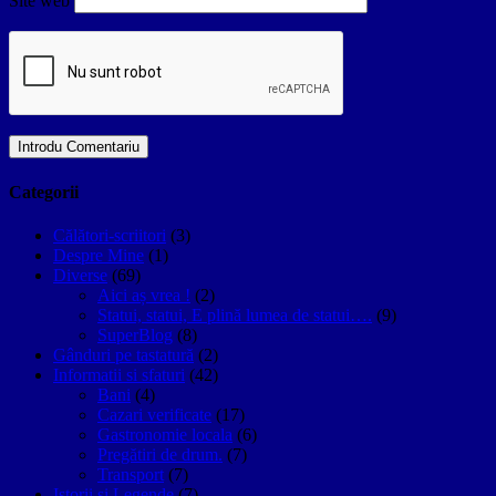
Site web
Categorii
Călători-scriitori
(3)
Despre Mine
(1)
Diverse
(69)
Aici aș vrea !
(2)
Statui, statui, E plină lumea de statui….
(9)
SuperBlog
(8)
Gânduri pe tastatură
(2)
Informatii si sfaturi
(42)
Bani
(4)
Cazari verificate
(17)
Gastronomie locala
(6)
Pregătiri de drum.
(7)
Transport
(7)
Istorii si Legende
(7)