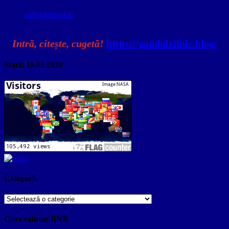
sufletdeturist.ro
Intră, citește, cugetă!
https://gandulzilnic.blog/
Start: 18.02.2020
Categorii
Categorii
Curs valutar BNR