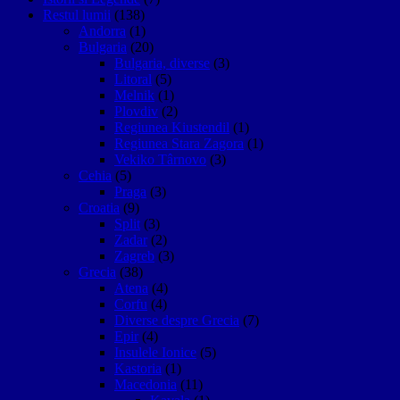
Restul lumii
(138)
Andorra
(1)
Bulgaria
(20)
Bulgaria, diverse
(3)
Litoral
(5)
Melnik
(1)
Plovdiv
(2)
Regiunea Kiustendil
(1)
Regiunea Stara Zagora
(1)
Vekiko Târnovo
(3)
Cehia
(5)
Praga
(3)
Croatia
(9)
Split
(3)
Zadar
(2)
Zagreb
(3)
Grecia
(38)
Atena
(4)
Corfu
(4)
Diverse despre Grecia
(7)
Epir
(4)
Insulele Ionice
(5)
Kastoria
(1)
Macedonia
(11)