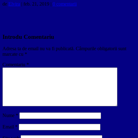
de
Elvira
|
feb. 21, 2019
|
0 comentarii
Introdu Comentariu
Adresa ta de email nu va fi publicată.
Câmpurile obligatorii sunt
marcate cu
*
Comentariu
*
Nume
*
Email
*