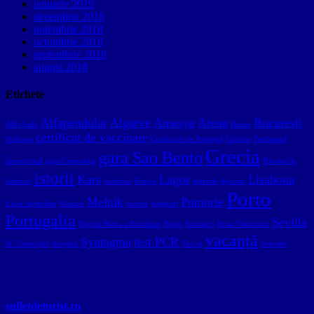
ianuarie 2019
decembrie 2018
noiembrie 2018
octombrie 2018
septembrie 2018
august 2018
Etichete
Alfapendular
Algarve
Amasya
Atena
București
Alba Iulia
Belem
certificat de vaccinare
Bulgaria
Comboios de Portugal
Crăciun
Ferdinand
Grecia
gara Sao Bento
Întregitorul
gara Campanha
Hierapolis
istorii
Kars
Lagos
Lisabona
Istanbul
kavârma
Konya
legende
lipscani
Porto
Melnik
Pomorie
Lupa capitolina
Makaza
muzeu
pașaport
Portugalia
Sevilla
Regina Maria a României
Rojen
Romaero
Roza Vânturilor
vacanță
Syntagma
test PCR
Sf. Gheorghe
shopska
Turcia
veterani
sufletdeturist.ro