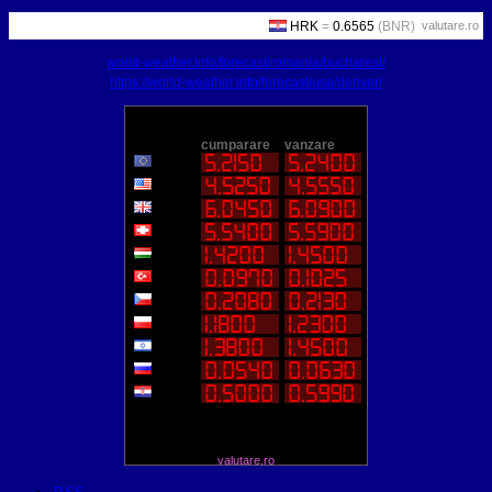
valutare.ro
world-weather.info/forecast/romania/bucharest/
https://world-weather.info/forecast/usa/denver/
valutare.ro