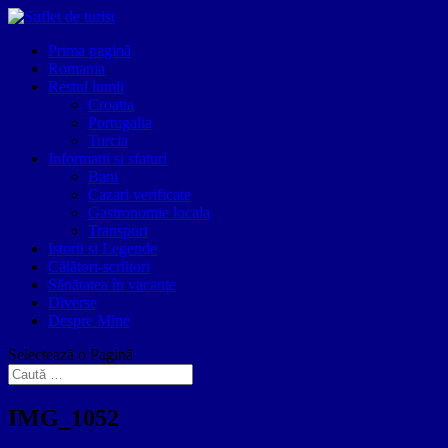
Prima pagină
Romania
Restul lumii
Croatia
Portugalia
Turcia
Informatii si sfaturi
Bani
Cazari verificate
Gastronomie locala
Transport
Istorii si Legende
Călători-scriitori
Sănătatea în vacanțe
Diverse
Despre Mine
Selectează o Pagină
IMG_1052