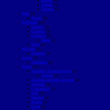
Kavala
(1)
Salonic
(2)
Thassos
(3)
Italia
(6)
Trieste
(4)
Portugalia
(22)
Algarve
(3)
Coimbra
(3)
Lisabona
(9)
Sintra
(2)
Porto
(3)
Slovenia
(3)
Postojna
(3)
Spania
(7)
Andalusia
(4)
Turcia
(27)
Anatolia / Anadolu de Est
(5)
Ankara
(1)
Anatolia centrală și de nord
(6)
Antiohia
(3)
Cappadocia
(1)
Efes
(2)
Istanbul
(4)
Konya
(2)
Lycia
(2)