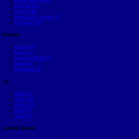
Restul lumii (100)
Diverse (65)
Grecia (38)
Informatii si sfaturi (37)
Romania (28)
Etichete
Grecia (5)
Porto (5)
gara Sao Bento (4)
istorii (4)
Portugalia (4)
An
2026 (4)
2025 (10)
2024 (12)
2023 (9)
2022 (8)
Articole recente