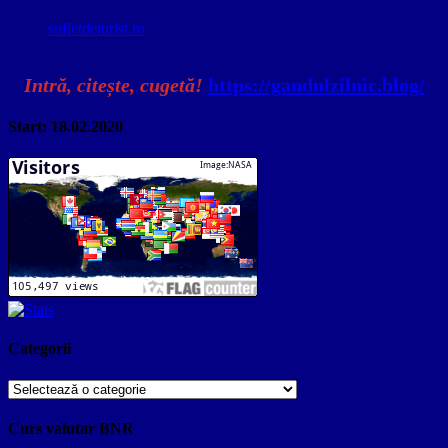
sufletdeturist.ro
Intră, citește, cugetă!
https://gandulzilnic.blog/
Start: 18.02.2020
Categorii
Categorii
Curs valutar BNR