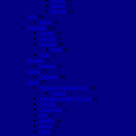
Kavala
(1)
Salonic
(2)
Thassos
(3)
Italia
(6)
Trieste
(4)
Portugalia
(22)
Algarve
(3)
Coimbra
(3)
Lisabona
(9)
Sintra
(2)
Porto
(3)
Slovenia
(3)
Postojna
(3)
Spania
(7)
Andalusia
(4)
Turcia
(27)
Anatolia / Anadolu de Est
(5)
Ankara
(1)
Anatolia centrală și de nord
(6)
Antiohia
(3)
Cappadocia
(1)
Efes
(2)
Istanbul
(4)
Konya
(2)
Lycia
(2)