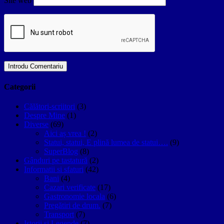
Site web
Categorii
Călători-scriitori
(3)
Despre Mine
(1)
Diverse
(69)
Aici aș vrea !
(2)
Statui, statui, E plină lumea de statui….
(9)
SuperBlog
(8)
Gânduri pe tastatură
(2)
Informatii si sfaturi
(42)
Bani
(4)
Cazari verificate
(17)
Gastronomie locala
(6)
Pregătiri de drum.
(7)
Transport
(7)
Istorii si Legende
(7)