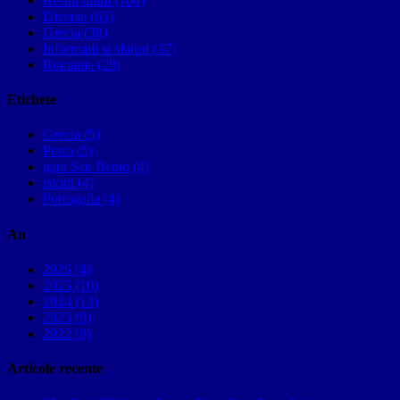
Restul lumii (100)
Diverse (65)
Grecia (38)
Informatii si sfaturi (37)
Romania (28)
Etichete
Grecia (5)
Porto (5)
gara Sao Bento (4)
istorii (4)
Portugalia (4)
An
2026 (4)
2025 (10)
2024 (12)
2023 (9)
2022 (8)
Articole recente