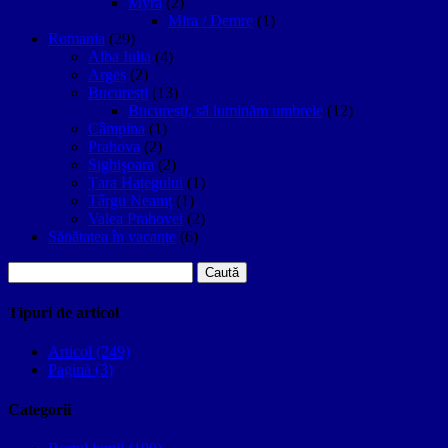
Myra
(2)
Mira / Demre
(1)
Romania
(29)
Alba Iulia
(4)
Argeș
(2)
București
(13)
București, să luminăm umbrele
(12)
Câmpina
(1)
Prahova
(2)
Sighişoara
(2)
Țara Hațegului
(1)
Târgu Neamţ
(1)
Valea Prahovei
(2)
Sănătatea în vacanțe
(6)
Caută
după:
Tipuri de articol
Articol (249)
Pagină (3)
Categorii