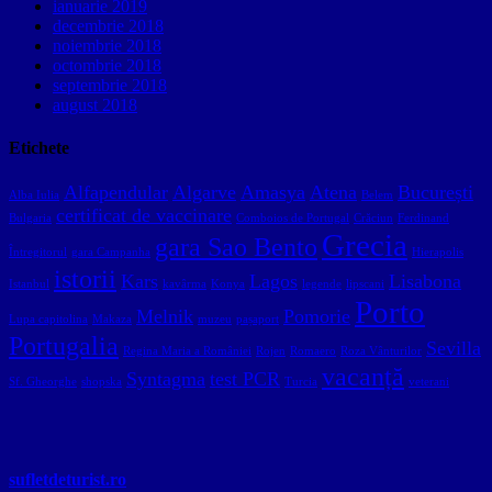
ianuarie 2019
decembrie 2018
noiembrie 2018
octombrie 2018
septembrie 2018
august 2018
Etichete
Alfapendular
Algarve
Amasya
Atena
București
Alba Iulia
Belem
certificat de vaccinare
Bulgaria
Comboios de Portugal
Crăciun
Ferdinand
Grecia
gara Sao Bento
Întregitorul
gara Campanha
Hierapolis
istorii
Kars
Lagos
Lisabona
Istanbul
kavârma
Konya
legende
lipscani
Porto
Melnik
Pomorie
Lupa capitolina
Makaza
muzeu
pașaport
Portugalia
Sevilla
Regina Maria a României
Rojen
Romaero
Roza Vânturilor
vacanță
Syntagma
test PCR
Sf. Gheorghe
shopska
Turcia
veterani
sufletdeturist.ro