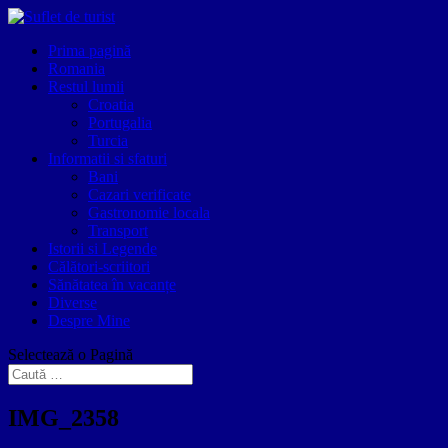
Prima pagină
Romania
Restul lumii
Croatia
Portugalia
Turcia
Informatii si sfaturi
Bani
Cazari verificate
Gastronomie locala
Transport
Istorii si Legende
Călători-scriitori
Sănătatea în vacanțe
Diverse
Despre Mine
Selectează o Pagină
IMG_2358