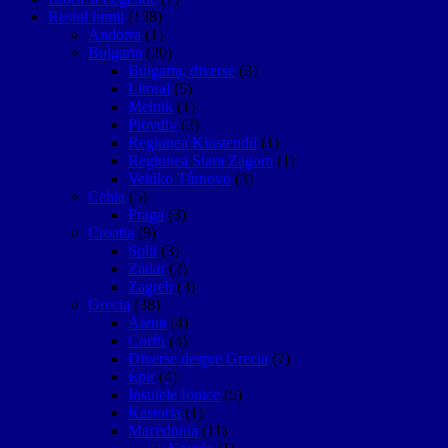
Restul lumii
(138)
Andorra
(1)
Bulgaria
(20)
Bulgaria, diverse
(3)
Litoral
(5)
Melnik
(1)
Plovdiv
(2)
Regiunea Kiustendil
(1)
Regiunea Stara Zagora
(1)
Vekiko Târnovo
(3)
Cehia
(5)
Praga
(3)
Croatia
(9)
Split
(3)
Zadar
(2)
Zagreb
(3)
Grecia
(38)
Atena
(4)
Corfu
(4)
Diverse despre Grecia
(7)
Epir
(4)
Insulele Ionice
(5)
Kastoria
(1)
Macedonia
(11)