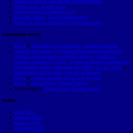
Mardin și Midyat, născute din nahitul Anatoliei
Palatul Troja, Zámek Troja
Vltava pragheză și podurile ei (I)
Kalaallit Nunaat, Țara Groenlandezilor
Praga, un oraș accesibil oricui (informații utile)
Comentarii recente
Elvira
la
Monumento ao Calceteiro, calçada portuguesa
Azulejos & calçada - cu Jurnalul Bucureștiului (publicație
cultural – educațională și științifică franco – română cu
caracter academic al CUFR – Centre of French Graduate and
Postgraduate advice, education and R&D). Dr. ing. Sebas
la
Monumento ao Calceteiro, calçada portuguesa
Elvira
la
Creştini, se aude TOACA pe la schit!
Elvira
la
Muzeul Popa, Târpeşti Neamţ
Panica Alina
la
Muzeul Popa, Târpeşti Neamţ
Arhive
iunie 2026
februarie 2026
ianuarie 2026
noiembrie 2025