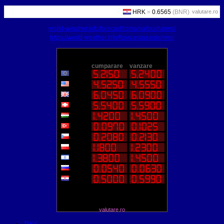
valutare.ro
world-weather.info/forecast/romania/bucharest/
https://world-weather.info/forecast/usa/denver/
valutare.ro