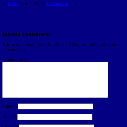
de
Elvira
|
ian. 5, 2020
|
0 comentarii
Introdu Comentariu
Adresa ta de email nu va fi publicată.
Câmpurile obligatorii sunt
marcate cu
*
Comentariu
*
Nume
*
Email
*