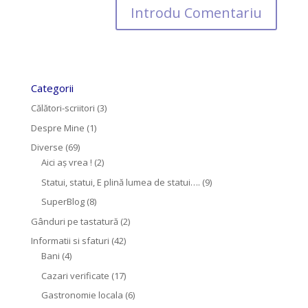
Categorii
Călători-scriitori
(3)
Despre Mine
(1)
Diverse
(69)
Aici aș vrea !
(2)
Statui, statui, E plină lumea de statui….
(9)
SuperBlog
(8)
Gânduri pe tastatură
(2)
Informatii si sfaturi
(42)
Bani
(4)
Cazari verificate
(17)
Gastronomie locala
(6)