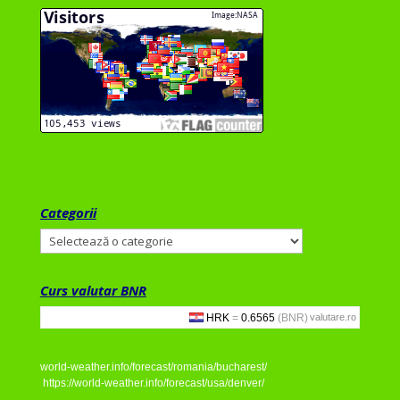
Categorii
Categorii
Curs valutar BNR
valutare.ro
world-weather.info/forecast/romania/bucharest/
https://world-weather.info/forecast/usa/denver/