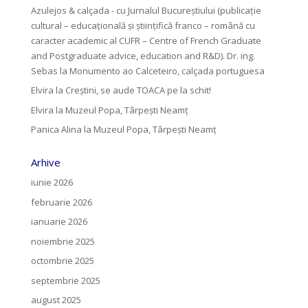
Azulejos & calçada - cu Jurnalul Bucureștiului (publicație
cultural – educațională și științifică franco – română cu
caracter academic al CUFR – Centre of French Graduate
and Postgraduate advice, education and R&D). Dr. ing.
Sebas
la
Monumento ao Calceteiro, calçada portuguesa
Elvira
la
Creştini, se aude TOACA pe la schit!
Elvira
la
Muzeul Popa, Târpeşti Neamţ
Panica Alina
la
Muzeul Popa, Târpeşti Neamţ
Arhive
iunie 2026
februarie 2026
ianuarie 2026
noiembrie 2025
octombrie 2025
septembrie 2025
august 2025