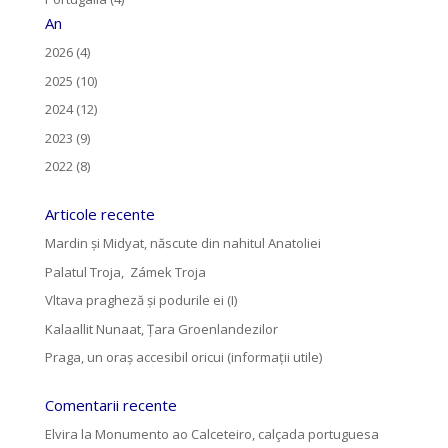
An
2026 (4)
2025 (10)
2024 (12)
2023 (9)
2022 (8)
Articole recente
Mardin și Midyat, născute din nahitul Anatoliei
Palatul Troja, Zámek Troja
Vltava pragheză și podurile ei (I)
Kalaallit Nunaat, Țara Groenlandezilor
Praga, un oraș accesibil oricui (informații utile)
Comentarii recente
Elvira
la
Monumento ao Calceteiro, calçada portuguesa