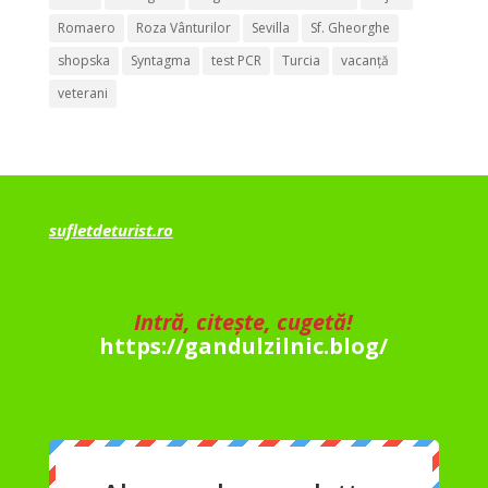
Romaero
Roza Vânturilor
Sevilla
Sf. Gheorghe
shopska
Syntagma
test PCR
Turcia
vacanță
veterani
sufletdeturist.ro
Intră, citește, cugetă!
https://gandulzilnic.blog/