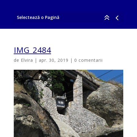
Selectează o Pagină
IMG_2484
de
Elvira
|
apr. 30, 2019
|
0 comentarii