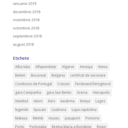
ianuarie 2019
decembrie 2018
noiembrie 2018
octombrie 2018
septembrie 2018
august 2018
Etichete
Alba Iulia
Alfapendular
Algarve
Amasya
Atena
Belem
București
Bulgaria
certificat de vaccinare
Comboios de Portugal
Crăciun
Ferdinand Întregitorul
gara Campanha
gara Sao Bento
Grecia
Hierapolis
Istanbul
istorii
Kars
kavârma
Konya
Lagos
legende
lipscani
Lisabona
Lupa capitolina
Makaza
Melnik
muzeu
pașaport
Pomorie
Porto
Portugalia
Regina Maria a României
Rojen