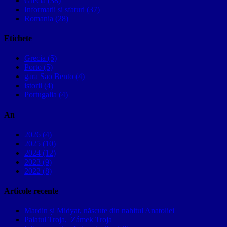
Grecia (38)
Informatii si sfaturi (37)
Romania (28)
Etichete
Grecia (5)
Porto (5)
gara Sao Bento (4)
istorii (4)
Portugalia (4)
An
2026 (4)
2025 (10)
2024 (12)
2023 (9)
2022 (8)
Articole recente
Mardin și Midyat, născute din nahitul Anatoliei
Palatul Troja, Zámek Troja