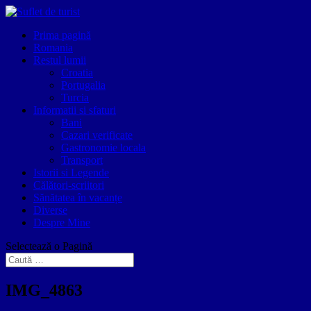
Prima pagină
Romania
Restul lumii
Croatia
Portugalia
Turcia
Informatii si sfaturi
Bani
Cazari verificate
Gastronomie locala
Transport
Istorii si Legende
Călători-scriitori
Sănătatea în vacanțe
Diverse
Despre Mine
Selectează o Pagină
IMG_4863