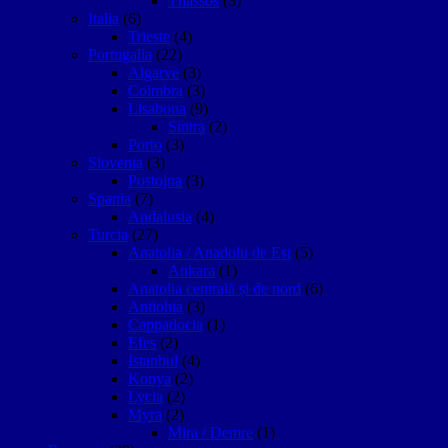
Thassos
(3)
Italia
(6)
Trieste
(4)
Portugalia
(22)
Algarve
(3)
Coimbra
(3)
Lisabona
(9)
Sintra
(2)
Porto
(3)
Slovenia
(3)
Postojna
(3)
Spania
(7)
Andalusia
(4)
Turcia
(27)
Anatolia / Anadolu de Est
(5)
Ankara
(1)
Anatolia centrală și de nord
(6)
Antiohia
(3)
Cappadocia
(1)
Efes
(2)
Istanbul
(4)
Konya
(2)
Lycia
(2)
Myra
(2)
Mira / Demre
(1)