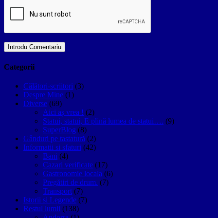
Categorii
Călători-scriitori
(3)
Despre Mine
(1)
Diverse
(69)
Aici aș vrea !
(2)
Statui, statui, E plină lumea de statui….
(9)
SuperBlog
(8)
Gânduri pe tastatură
(2)
Informatii si sfaturi
(42)
Bani
(4)
Cazari verificate
(17)
Gastronomie locala
(6)
Pregătiri de drum.
(7)
Transport
(7)
Istorii si Legende
(7)
Restul lumii
(138)
Andorra
(1)