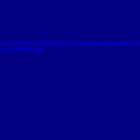
ural – educațională și științifică franco – română cu caracter academic
o, calçada portuguesa