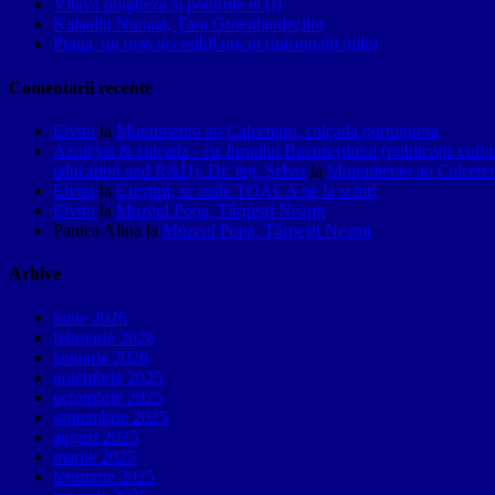
Vltava pragheză și podurile ei (I)
Kalaallit Nunaat, Țara Groenlandezilor
Praga, un oraș accesibil oricui (informații utile)
Comentarii recente
Elvira
la
Monumento ao Calceteiro, calçada portuguesa
Azulejos & calçada - cu Jurnalul Bucureștiului (publicație cult
education and R&D). Dr. ing. Sebas
la
Monumento ao Calceteir
Elvira
la
Creştini, se aude TOACA pe la schit!
Elvira
la
Muzeul Popa, Târpeşti Neamţ
Panica Alina
la
Muzeul Popa, Târpeşti Neamţ
Arhive
iunie 2026
februarie 2026
ianuarie 2026
noiembrie 2025
octombrie 2025
septembrie 2025
august 2025
martie 2025
februarie 2025