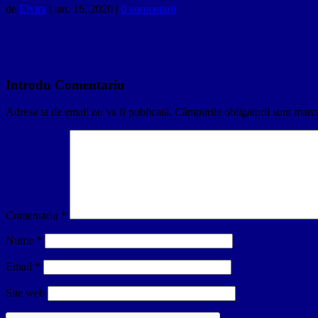
de
Elvira
|
ian. 16, 2020
|
0 comentarii
Introdu Comentariu
Adresa ta de email nu va fi publicată.
Câmpurile obligatorii sunt marc
Comentariu
*
Nume
*
Email
*
Site web