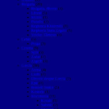
Bulgaria
(20)
Bulgaria, diverse
(3)
Litoral
(5)
Melnik
(1)
Plovdiv
(2)
Regiunea Kiustendil
(1)
Regiunea Stara Zagora
(1)
Vekiko Târnovo
(3)
Cehia
(5)
Praga
(3)
Croatia
(9)
Split
(3)
Zadar
(2)
Zagreb
(3)
Grecia
(38)
Atena
(4)
Corfu
(4)
Diverse despre Grecia
(7)
Epir
(4)
Insulele Ionice
(5)
Kastoria
(1)
Macedonia
(11)
Kavala
(1)
Salonic
(2)