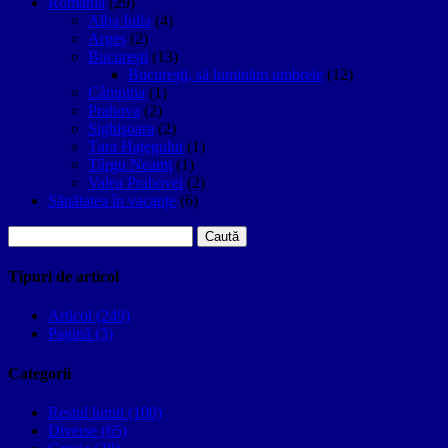
Romania
(29)
Alba Iulia
(4)
Argeș
(2)
București
(13)
București, să luminăm umbrele
(12)
Câmpina
(1)
Prahova
(2)
Sighişoara
(2)
Țara Hațegului
(1)
Târgu Neamţ
(1)
Valea Prahovei
(2)
Sănătatea în vacanțe
(6)
Caută
după:
Tipuri de articol
Articol (249)
Pagină (3)
Categorii
Restul lumii (100)
Diverse (65)