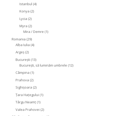
Istanbul
(4)
Konya
(2)
Lycia
(2)
Myra
(2)
Mira / Demre
(1)
Romania
(29)
Alba Iulia
(4)
Argeș
(2)
București
(13)
București, să luminăm umbrele
(12)
Câmpina
(1)
Prahova
(2)
Sighişoara
(2)
Țara Hațegului
(1)
Târgu Neamţ
(1)
Valea Prahovei
(2)