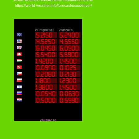
world-weather.info/forecast/romania/bucharest/
https://world-weather.info/forecast/usa/denver/
valutare.ro