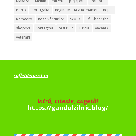
Makaza
Melnik
muzeu
pașaport
Pomorie
Porto
Portugalia
Regina Maria a României
Rojen
Romaero
Roza Vânturilor
Sevilla
Sf. Gheorghe
shopska
Syntagma
test PCR
Turcia
vacanță
veterani
sufletdeturist.ro
Intră, citește, cugetă!
https://gandulzilnic.blog/