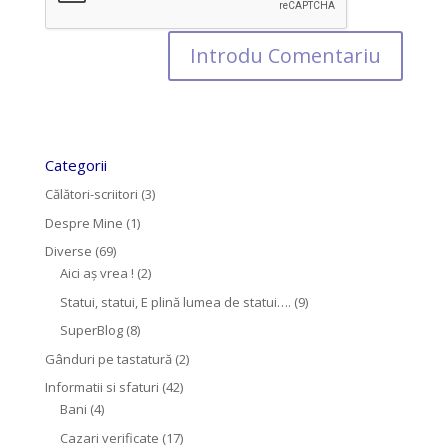
Categorii
Călători-scriitori
(3)
Despre Mine
(1)
Diverse
(69)
Aici aș vrea !
(2)
Statui, statui, E plină lumea de statui….
(9)
SuperBlog
(8)
Gânduri pe tastatură
(2)
Informatii si sfaturi
(42)
Bani
(4)
Cazari verificate
(17)