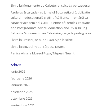
Elvira
la
Monumento ao Calceteiro, calçada portuguesa
Azulejos & calçada - cu Jurnalul Bucureștiului (publicație
cultural – educațională și științifică franco – română cu
caracter academic al CUFR – Centre of French Graduate
and Postgraduate advice, education and R&D). Dr. ing.
Sebas
la
Monumento ao Calceteiro, calçada portuguesa
Elvira
la
Creştini, se aude TOACA pe la schit!
Elvira
la
Muzeul Popa, Târpeşti Neamţ
Panica Alina
la
Muzeul Popa, Târpeşti Neamţ
Arhive
iunie 2026
februarie 2026
ianuarie 2026
noiembrie 2025
octombrie 2025
septembrie 2025