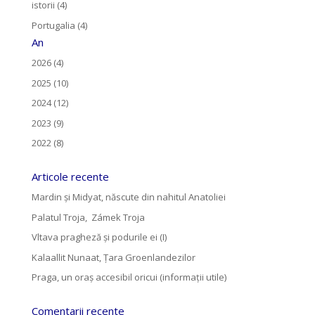
istorii (4)
Portugalia (4)
An
2026 (4)
2025 (10)
2024 (12)
2023 (9)
2022 (8)
Articole recente
Mardin și Midyat, născute din nahitul Anatoliei
Palatul Troja, Zámek Troja
Vltava pragheză și podurile ei (I)
Kalaallit Nunaat, Țara Groenlandezilor
Praga, un oraș accesibil oricui (informații utile)
Comentarii recente