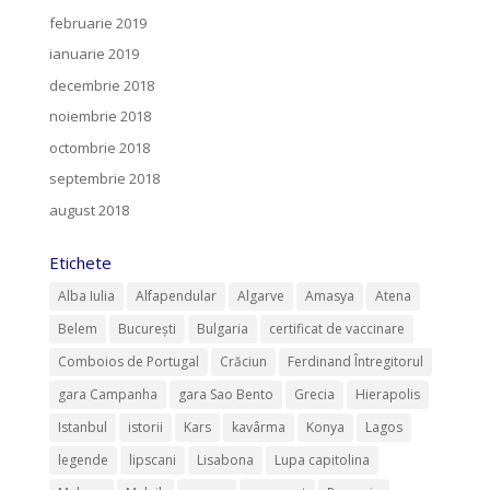
februarie 2019
ianuarie 2019
decembrie 2018
noiembrie 2018
octombrie 2018
septembrie 2018
august 2018
Etichete
Alba Iulia
Alfapendular
Algarve
Amasya
Atena
Belem
București
Bulgaria
certificat de vaccinare
Comboios de Portugal
Crăciun
Ferdinand Întregitorul
gara Campanha
gara Sao Bento
Grecia
Hierapolis
Istanbul
istorii
Kars
kavârma
Konya
Lagos
legende
lipscani
Lisabona
Lupa capitolina