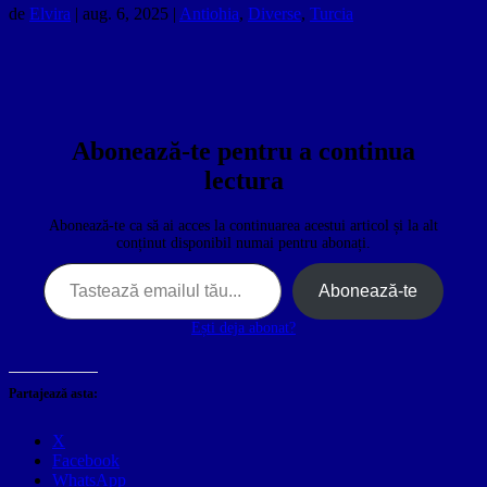
de
Elvira
|
aug. 6, 2025
|
Antiohia
,
Diverse
,
Turcia
Abonează-te pentru a continua
lectura
Abonează-te ca să ai acces la continuarea acestui articol și la alt
conținut disponibil numai pentru abonați.
Tastează emailul tău…
Abonează-te
Ești deja abonat?
Partajează asta:
X
Facebook
WhatsApp