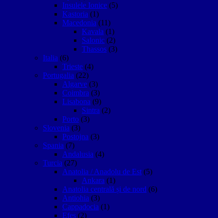
Insulele Ionice
(5)
Kastoria
(1)
Macedonia
(11)
Kavala
(1)
Salonic
(2)
Thassos
(3)
Italia
(6)
Trieste
(4)
Portugalia
(22)
Algarve
(3)
Coimbra
(3)
Lisabona
(9)
Sintra
(2)
Porto
(3)
Slovenia
(3)
Postojna
(3)
Spania
(7)
Andalusia
(4)
Turcia
(27)
Anatolia / Anadolu de Est
(5)
Ankara
(1)
Anatolia centrală și de nord
(6)
Antiohia
(3)
Cappadocia
(1)
Efes
(2)