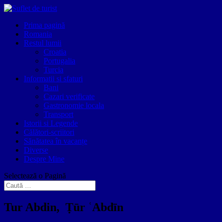
Prima pagină
Romania
Restul lumii
Croatia
Portugalia
Turcia
Informatii si sfaturi
Bani
Cazari verificate
Gastronomie locala
Transport
Istorii si Legende
Călători-scriitori
Sănătatea în vacanțe
Diverse
Despre Mine
Selectează o Pagină
Tur Abdin, Ṭūr ʿAbdīn