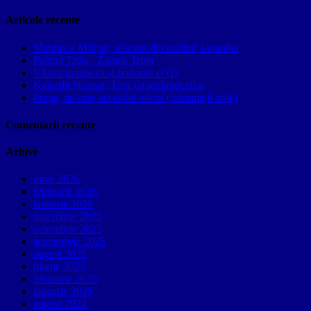
Articole recente
Mardin și Midyat, născute din nahitul Anatoliei
Palatul Troja, Zámek Troja
Vltava pragheză și podurile ei (I)
Kalaallit Nunaat, Țara Groenlandezilor
Praga, un oraș accesibil oricui (informații utile)
Comentarii recente
Arhive
iunie 2026
februarie 2026
ianuarie 2026
noiembrie 2025
octombrie 2025
septembrie 2025
august 2025
martie 2025
februarie 2025
ianuarie 2025
august 2024