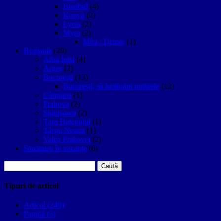
Istanbul
(4)
Konya
(2)
Lycia
(2)
Myra
(2)
Mira / Demre
(1)
Romania
(29)
Alba Iulia
(4)
Argeș
(2)
București
(13)
București, să luminăm umbrele
(12)
Câmpina
(1)
Prahova
(2)
Sighişoara
(2)
Țara Hațegului
(1)
Târgu Neamţ
(1)
Valea Prahovei
(2)
Sănătatea în vacanțe
(6)
Caută
după:
Tipuri de articol
Articol (249)
Pagină (3)