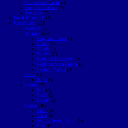
Gastronomie locala
(6)
Pregătiri de drum.
(7)
Transport
(7)
Istorii si Legende
(7)
Restul lumii
(138)
Andorra
(1)
Bulgaria
(20)
Bulgaria, diverse
(3)
Litoral
(5)
Melnik
(1)
Plovdiv
(2)
Regiunea Kiustendil
(1)
Regiunea Stara Zagora
(1)
Vekiko Târnovo
(3)
Cehia
(5)
Praga
(3)
Croatia
(9)
Split
(3)
Zadar
(2)
Zagreb
(3)
Grecia
(38)
Atena
(4)
Corfu
(4)
Diverse despre Grecia
(7)
Epir
(4)