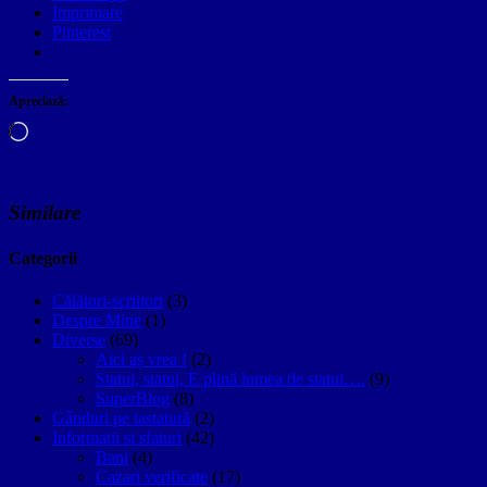
Imprimare
Pinterest
Apreciază:
Încarc...
Similare
Categorii
Călători-scriitori
(3)
Despre Mine
(1)
Diverse
(69)
Aici aș vrea !
(2)
Statui, statui, E plină lumea de statui….
(9)
SuperBlog
(8)
Gânduri pe tastatură
(2)
Informatii si sfaturi
(42)
Bani
(4)
Cazari verificate
(17)