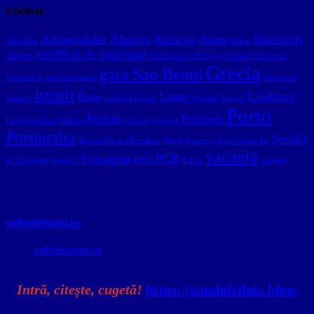
Etichete
Alfapendular
Algarve
Amasya
Atena
București
Alba Iulia
Belem
certificat de vaccinare
Bulgaria
Comboios de Portugal
Crăciun
Ferdinand
Grecia
gara Sao Bento
Întregitorul
gara Campanha
Hierapolis
istorii
Kars
Lagos
Lisabona
Istanbul
kavârma
Konya
legende
lipscani
Porto
Melnik
Pomorie
Lupa capitolina
Makaza
muzeu
pașaport
Portugalia
Sevilla
Regina Maria a României
Rojen
Romaero
Roza Vânturilor
vacanță
Syntagma
test PCR
Sf. Gheorghe
shopska
Turcia
veterani
sufletdeturist.ro
sufletdeturist.ro
Intră, citește, cugetă!
https://gandulzilnic.blog/