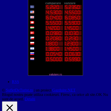
valutare.ro
RSS
©
SufletDeTurist.ro
| un proiect
Gazduire.NET
Blogul nostru poate utiliza cookieuri. Firesc, ca orice alt site.
OK
Nu
sunt de acord.
Detalii