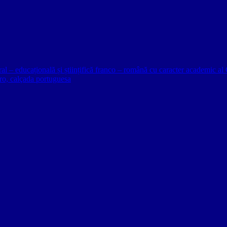
ural – educațională și științifică franco – română cu caracter academic
o, calçada portuguesa