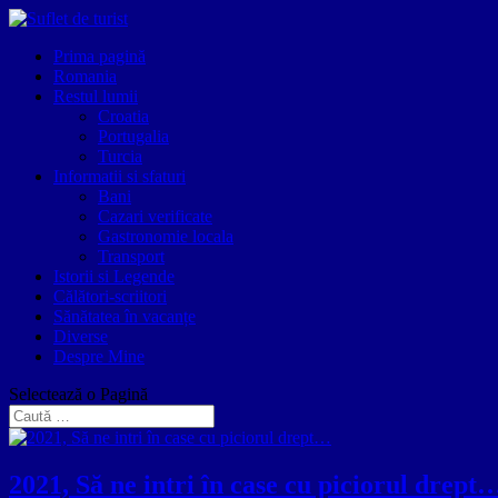
Prima pagină
Romania
Restul lumii
Croatia
Portugalia
Turcia
Informatii si sfaturi
Bani
Cazari verificate
Gastronomie locala
Transport
Istorii si Legende
Călători-scriitori
Sănătatea în vacanțe
Diverse
Despre Mine
Selectează o Pagină
2021, Să ne intri în case cu piciorul drept