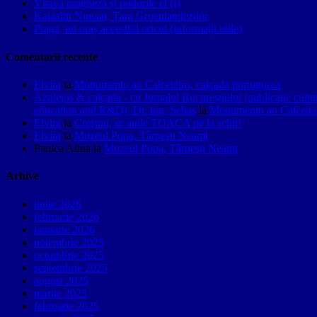
Vltava pragheză și podurile ei (I)
Kalaallit Nunaat, Țara Groenlandezilor
Praga, un oraș accesibil oricui (informații utile)
Comentarii recente
Elvira
la
Monumento ao Calceteiro, calçada portuguesa
Azulejos & calçada - cu Jurnalul Bucureștiului (publicație cult
education and R&D). Dr. ing. Sebas
la
Monumento ao Calceteir
Elvira
la
Creştini, se aude TOACA pe la schit!
Elvira
la
Muzeul Popa, Târpeşti Neamţ
Panica Alina
la
Muzeul Popa, Târpeşti Neamţ
Arhive
iunie 2026
februarie 2026
ianuarie 2026
noiembrie 2025
octombrie 2025
septembrie 2025
august 2025
martie 2025
februarie 2025