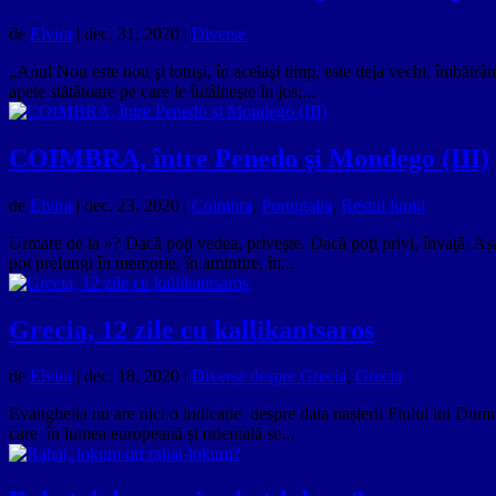
de
Elvira
|
dec. 31, 2020
|
Diverse
„Anul Nou este nou şi totuşi, în acelaşi timp, este deja vechi, îmbătrâ
apele stătătoare pe care le întâlneşte în jos;...
COIMBRA, între Penedo și Mondego (III)
de
Elvira
|
dec. 23, 2020
|
Coimbra
,
Portugalia
,
Restul lumii
Urmare de la »? Dacă poţi vedea, priveşte. Dacă poţi privi, învaţă. Așa
pot prelungi în memorie, în amintire, în...
Grecia, 12 zile cu kallikantsaros
de
Elvira
|
dec. 18, 2020
|
Diverse despre Grecia
,
Grecia
Evanghelia nu are nici o indicație despre data nașterii Fiului lui Dum
care în lumea europeană și orientală se...