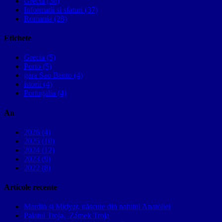
Grecia (38)
Informatii si sfaturi (37)
Romania (28)
Etichete
Grecia (5)
Porto (5)
gara Sao Bento (4)
istorii (4)
Portugalia (4)
An
2026 (4)
2025 (10)
2024 (12)
2023 (9)
2022 (8)
Articole recente
Mardin și Midyat, născute din nahitul Anatoliei
Palatul Troja, Zámek Troja