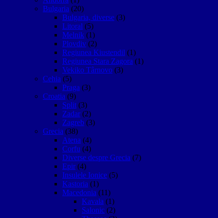
Bulgaria
(20)
Bulgaria, diverse
(3)
Litoral
(5)
Melnik
(1)
Plovdiv
(2)
Regiunea Kiustendil
(1)
Regiunea Stara Zagora
(1)
Vekiko Târnovo
(3)
Cehia
(5)
Praga
(3)
Croatia
(9)
Split
(3)
Zadar
(2)
Zagreb
(3)
Grecia
(38)
Atena
(4)
Corfu
(4)
Diverse despre Grecia
(7)
Epir
(4)
Insulele Ionice
(5)
Kastoria
(1)
Macedonia
(11)
Kavala
(1)
Salonic
(2)