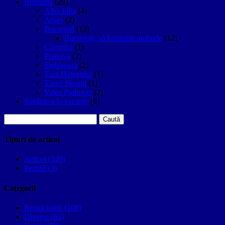
Romania
(29)
Alba Iulia
(4)
Argeș
(2)
București
(13)
București, să luminăm umbrele
(12)
Câmpina
(1)
Prahova
(2)
Sighişoara
(2)
Țara Hațegului
(1)
Târgu Neamţ
(1)
Valea Prahovei
(2)
Sănătatea în vacanțe
(6)
Caută
după:
Tipuri de articol
Articol (249)
Pagină (3)
Categorii
Restul lumii (100)
Diverse (65)