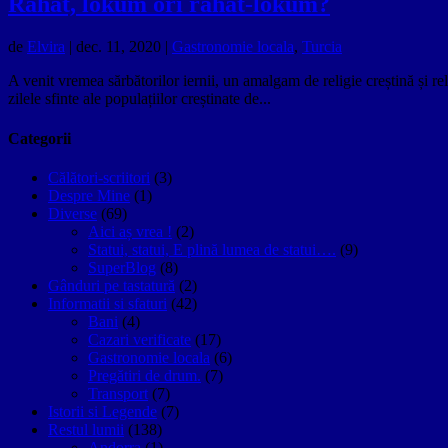
Rahat, lokum ori rahat-lokum?
de
Elvira
|
dec. 11, 2020
|
Gastronomie locala
,
Turcia
A venit vremea sărbătorilor iernii, un amalgam de religie creștină și rel
zilele sfinte ale populațiilor creștinate de...
Categorii
Călători-scriitori
(3)
Despre Mine
(1)
Diverse
(69)
Aici aș vrea !
(2)
Statui, statui, E plină lumea de statui….
(9)
SuperBlog
(8)
Gânduri pe tastatură
(2)
Informatii si sfaturi
(42)
Bani
(4)
Cazari verificate
(17)
Gastronomie locala
(6)
Pregătiri de drum.
(7)
Transport
(7)
Istorii si Legende
(7)
Restul lumii
(138)
Andorra
(1)