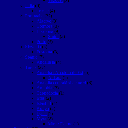
Thassos
(3)
Italia
(6)
Trieste
(4)
Portugalia
(22)
Algarve
(3)
Coimbra
(3)
Lisabona
(9)
Sintra
(2)
Porto
(3)
Slovenia
(3)
Postojna
(3)
Spania
(7)
Andalusia
(4)
Turcia
(27)
Anatolia / Anadolu de Est
(5)
Ankara
(1)
Anatolia centrală și de nord
(6)
Antiohia
(3)
Cappadocia
(1)
Efes
(2)
Istanbul
(4)
Konya
(2)
Lycia
(2)
Myra
(2)
Mira / Demre
(1)