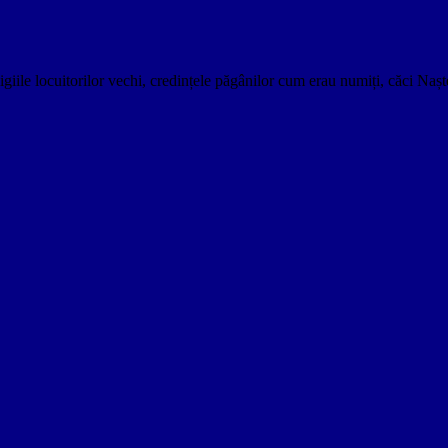
igiile locuitorilor vechi, credințele păgânilor cum erau numiți, căci Nașt