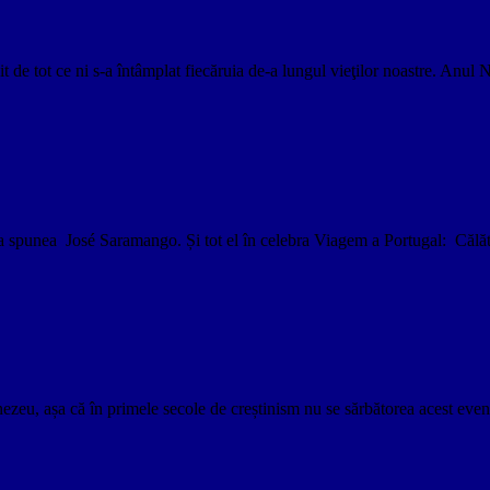
nit de tot ce ni s-a întâmplat fiecăruia de-a lungul vieţilor noastre. An
 spunea José Saramango. Și tot el în celebra Viagem a Portugal: Călătoria
nezeu, așa că în primele secole de creștinism nu se sărbătorea acest even