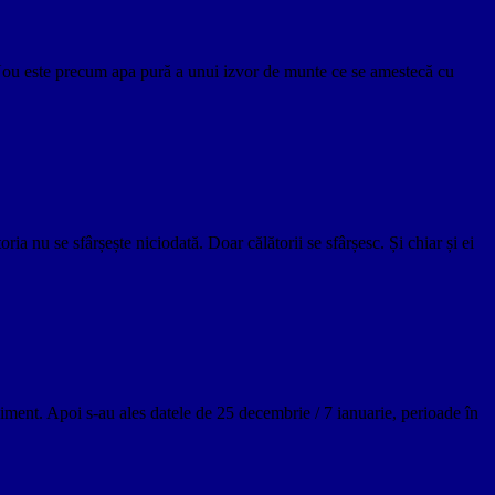
ul Nou este precum apa pură a unui izvor de munte ce se amestecă cu
 nu se sfârșește niciodată. Doar călătorii se sfârșesc. Și chiar și ei
iment. Apoi s-au ales datele de 25 decembrie / 7 ianuarie, perioade în