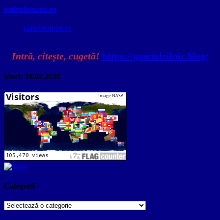
sufletdeturist.ro
sufletdeturist.ro
Intră, citește, cugetă!
https://gandulzilnic.blog/
Start: 18.02.2020
Categorii
Categorii