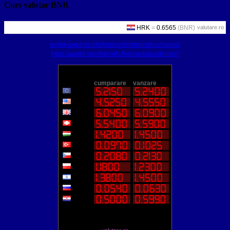
Curs valutar BNR
valutare.ro
world-weather.info/forecast/romania/bucharest/
https://world-weather.info/forecast/usa/denver/