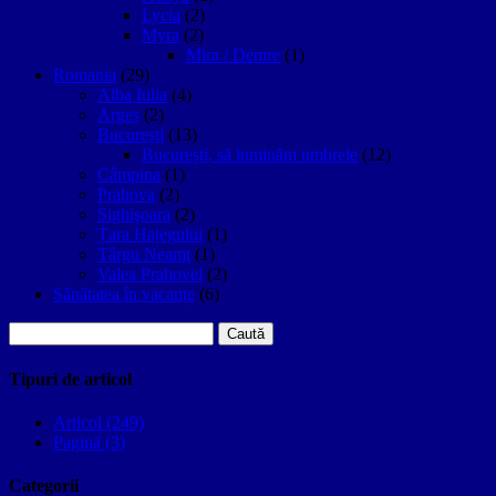
Lycia
(2)
Myra
(2)
Mira / Demre
(1)
Romania
(29)
Alba Iulia
(4)
Argeș
(2)
București
(13)
București, să luminăm umbrele
(12)
Câmpina
(1)
Prahova
(2)
Sighişoara
(2)
Țara Hațegului
(1)
Târgu Neamţ
(1)
Valea Prahovei
(2)
Sănătatea în vacanțe
(6)
Caută
după:
Tipuri de articol
Articol (249)
Pagină (3)
Categorii