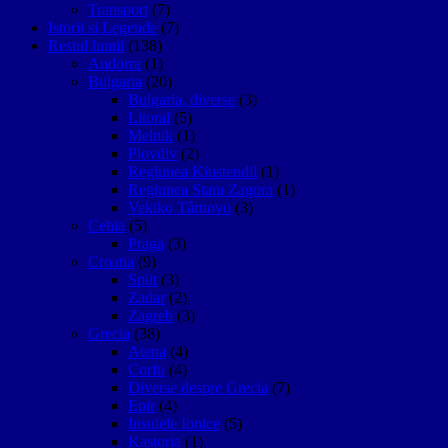
Transport
(7)
Istorii si Legende
(7)
Restul lumii
(138)
Andorra
(1)
Bulgaria
(20)
Bulgaria, diverse
(3)
Litoral
(5)
Melnik
(1)
Plovdiv
(2)
Regiunea Kiustendil
(1)
Regiunea Stara Zagora
(1)
Vekiko Târnovo
(3)
Cehia
(5)
Praga
(3)
Croatia
(9)
Split
(3)
Zadar
(2)
Zagreb
(3)
Grecia
(38)
Atena
(4)
Corfu
(4)
Diverse despre Grecia
(7)
Epir
(4)
Insulele Ionice
(5)
Kastoria
(1)