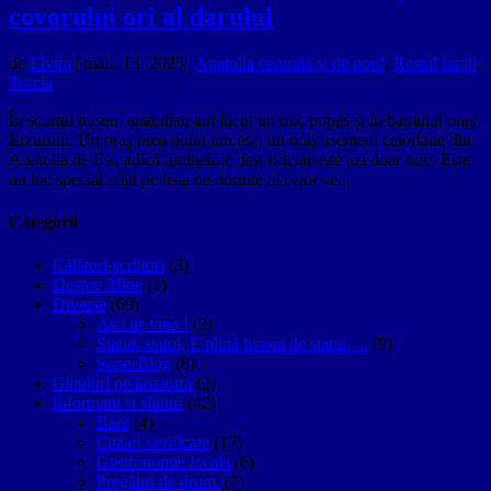
covorului ori al darului
de
Elvira
|
mart. 13, 2025
|
Anatolia centrală și de nord
,
Restul lumii
,
Turcia
În scurtul traseu anatolian am făcut un mic popas și în bătrânul oraș
Erzurum. Un oraș prea puțin turcesc, un oraș asemeni celorlalte din
Anatolia de Est, adică multietnic deși oficial este azi doar turc. Este
un loc special aflat pe lista de dorințe al celor ce...
Categorii
Călători-scriitori
(3)
Despre Mine
(1)
Diverse
(69)
Aici aș vrea !
(2)
Statui, statui, E plină lumea de statui….
(9)
SuperBlog
(8)
Gânduri pe tastatură
(2)
Informatii si sfaturi
(42)
Bani
(4)
Cazari verificate
(17)
Gastronomie locala
(6)
Pregătiri de drum.
(7)