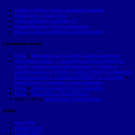
Mardin și Midyat, născute din nahitul Anatoliei
Palatul Troja, Zámek Troja
Vltava pragheză și podurile ei (I)
Kalaallit Nunaat, Țara Groenlandezilor
Praga, un oraș accesibil oricui (informații utile)
Comentarii recente
Elvira
la
Monumento ao Calceteiro, calçada portuguesa
Azulejos & calçada - cu Jurnalul Bucureștiului (publicație
cultural – educațională și științifică franco – română cu
caracter academic al CUFR – Centre of French Graduate and
Postgraduate advice, education and R&D). Dr. ing. Sebas
la
Monumento ao Calceteiro, calçada portuguesa
Elvira
la
Creştini, se aude TOACA pe la schit!
Elvira
la
Muzeul Popa, Târpeşti Neamţ
Panica Alina
la
Muzeul Popa, Târpeşti Neamţ
Arhive
iunie 2026
februarie 2026
ianuarie 2026