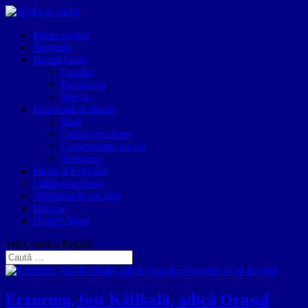
Prima pagină
Romania
Restul lumii
Croatia
Portugalia
Turcia
Informatii si sfaturi
Bani
Cazari verificate
Gastronomie locala
Transport
Istorii si Legende
Călători-scriitori
Sănătatea în vacanțe
Diverse
Despre Mine
Selectează o Pagină
Erzurum, fost Kālīkalā, adică Orașul