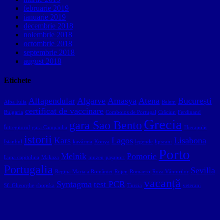
februarie 2019
ianuarie 2019
decembrie 2018
noiembrie 2018
octombrie 2018
septembrie 2018
august 2018
Etichete
Alfapendular
Algarve
Amasya
Atena
București
Alba Iulia
Belem
certificat de vaccinare
Bulgaria
Comboios de Portugal
Crăciun
Ferdinand
Grecia
gara Sao Bento
Întregitorul
gara Campanha
Hierapolis
istorii
Kars
Lagos
Lisabona
Istanbul
kavârma
Konya
legende
lipscani
Porto
Melnik
Pomorie
Lupa capitolina
Makaza
muzeu
pașaport
Portugalia
Sevilla
Regina Maria a României
Rojen
Romaero
Roza Vânturilor
vacanță
Syntagma
test PCR
Sf. Gheorghe
shopska
Turcia
veterani