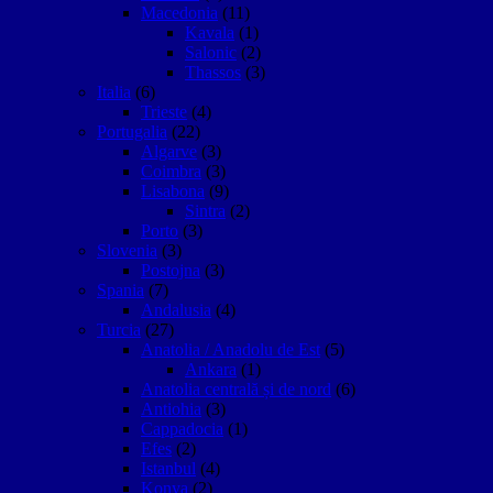
Macedonia
(11)
Kavala
(1)
Salonic
(2)
Thassos
(3)
Italia
(6)
Trieste
(4)
Portugalia
(22)
Algarve
(3)
Coimbra
(3)
Lisabona
(9)
Sintra
(2)
Porto
(3)
Slovenia
(3)
Postojna
(3)
Spania
(7)
Andalusia
(4)
Turcia
(27)
Anatolia / Anadolu de Est
(5)
Ankara
(1)
Anatolia centrală și de nord
(6)
Antiohia
(3)
Cappadocia
(1)
Efes
(2)
Istanbul
(4)
Konya
(2)