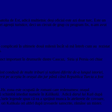
tolia de Est, adică multietnic deși oficial este azi doar turc. Este un
ei agenții turistice, deci un circuit de grup cu program fix, n-am avut
e complicată în ultimele două milenii încât să mă întreb cum au rezistat
ă.
unct important în drumurile dintre Caucaz, Siria și Persia ori chiar
 condusă de multe triburi și națiuni diferite de-a lungul istoriei,
u cucerit pe aceștia în orașul din jur până când Republica Turcia a fost
.Hr. zona este ocupată de romani care redenumesc orașul
e îi schimbă imediat numele în
Ḳālīḳalā.
Adică
darul lui Kali
după
? Unele legende spun că ea a sprijinit munca în atelierele de covoare,
ā ori Kalikala ori altfel după izvoarele sanscrite, rămâne un mister.