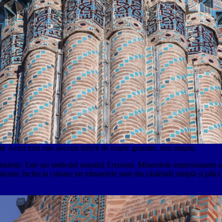
et
. Acest turn este decorat diferit de fratele geamăn, mai simplu.
tudenți. Este azi simbolul orașului Erzurum. Minaretele impresionante a
ulcanic închis la culoare iar minaretele sunt din cărămidă simplă și plăc