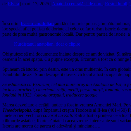
de
Elvira
|
mart. 13, 2025
|
Anatolia centrală și de nord
,
Restul lumii
,
În scurtul
traseu anatolian
am făcut un mic popas și în bătrânul ora
loc special aflat pe lista de dorințe al celor ce fac turism istoric docu
parte de prea multă gastronomie locală. Dar pentru partea de istorie, a
Kurdistanul anatolian, doar o clipire
Obișnuiesc să mă documentez înainte despre ce am de vizitat. Și mărturi
oamenii în acel spațiu. Cu puține excepții, Erzurum a fost ca o minge înt
Spuneam că istoric, prin destin, este un oraș multietnic, în care global
Istanbulul de azi. S-au descoperit dovezi că locul a fost ocupat de popu
Se estimează că Erzurum, cel mai mare oraș din Anatolia de Est, a fost
inclusiv urartieni, cimerienii, sciții, medii, perșii, parții, romanii, sas
fondată în 1923.
/ site-ul orașului, traducere google
Marea dezvoltare a cetății antice a fost în vremea Armeniei Mari. P
Theodosiopolis
, după împăratul creștin Teodosie al II-lea (401-450) Fi
unele scrieri vechi ori
covorul lui Kali.
Kali a fost o prințesă ce a luat
kilimurile asiatice, foarte căutate la acea vreme. Interesante sunt varian
Istoria are mereu de partea ei adevărul și minciuna….