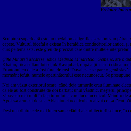
Preluare interne
Sculptura superioară este un medalion caligrafic așezat într-un pătrat, c
capete. Vulturul bicefal a existat în heraldica conducătorilor anticei ș
curs pe tema asta, este greu de precizat care dintre multele interpretări 
Çifte Minareli Medrese
, adică
Medresa Minaretelor Gemene
, are o da
Khatun, fiica sultanului seljuk Kayqubad, după alții s-ar fi ridicat mult
Frontonul cu date a fost furat de ruși. Davai este se pare o genă slavă. 
mormânt jefuit, numele aparținătorului este necunoscut. Se presupune
Noi am văzut exteriorul seara, când deja turnurile erau iluminate elect
că ele au fost construite de doi bărbați: unul vârstnic, meșterul principa
zăboveau mai mult în fața turnului la care lucra ucenicul. Mândru de ace
Apoi s-a aruncat de sus. Abia atunci ucenicul a realizat ce i-a făcut băt
Deși una dintre cele mai interesante clădiri ale arhitecturii seljuce, în 