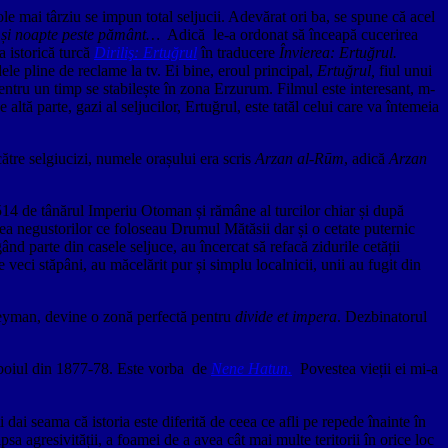
ole mai târziu se impun total seljucii. Adevărat ori ba, se spune că acel
zi și noapte peste pământ…
Adică le-a ordonat să înceapă cucerirea
 istorică turcă
Diriliş: Ertuğrul
în traducere
Învierea: Ertuğrul.
le pline de reclame la tv. Ei bine, eroul principal,
Ertuğrul,
fiul unui
pentru un timp se stabilește în zona Erzurum. Filmul este interesant, m-
 altă parte, gazi al seljucilor, Ertuğrul, este tatăl celui care va întemeia
tre selgiucizi, numele orașului era scris
Arzan al-Rūm
, adică
Arzan
1514 de tânărul Imperiu Otoman și rămâne al turcilor chiar și după
ea negustorilor ce foloseau Drumul Mătăsii dar și o cetate puternic
gând parte din casele seljuce, au încercat să refacă zidurile cetății
veci stăpâni, au măcelărit pur și simplu localnicii, unii au fugit din
uleyman, devine o zonă perfectă pentru
divide et impera
. Dezbinatorul
ăzboiul din 1877-78. Este vorba de
Nene Hatun.
Povestea vieții ei mi-a
îți dai seama că istoria este diferită de ceea ce afli pe repede înainte în
psa agresivității, a foamei de a avea cât mai multe teritorii în orice loc