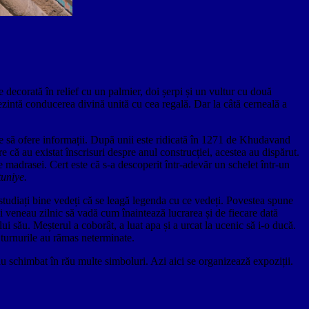
te decorată în relief cu un palmier, doi șerpi și un vultur cu două
rezintă conducerea divină unită cu cea regală. Dar la câtă cerneală a
are să ofere informații. După unii este ridicată în 1271 de Khudavand
e că au existat înscrisuri despre anul construcției, acestea au dispărut.
e madrasei. Cert este că s-a descoperit într-adevăr un schelet într-un
uniye.
 studiați bine vedeți că se leagă legenda cu ce vedeți. Povestea spune
icii veneau zilnic să vadă cum înaintează lucrarea și de fiecare dată
ui său. Meșterul a coborât, a luat apa și a urcat la ucenic să i-o ducă.
a turnurile au rămas neterminate.
i au schimbat în rău multe simboluri. Azi aici se organizează expoziții.