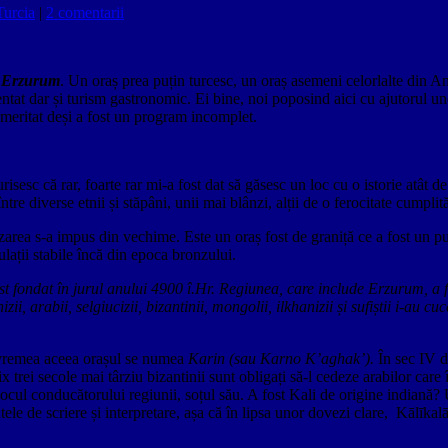
Turcia
|
2 comentarii
ș
Erzurum
. Un oraș prea puțin turcesc, un oraș asemeni celorlalte din Ana
mentat dar și turism gastronomic. Ei bine, noi poposind aici cu ajutorul un
 meritat deși a fost un program incomplet.
sesc că rar, foarte rar mi-a fost dat să găsesc un loc cu o istorie atât d
re diverse etnii și stăpâni, unii mai blânzi, alții de o ferocitate cumplit
izarea s-a impus din vechime. Este un oraș fost de graniță ce a fost un p
lații stabile încă din epoca bronzului.
 fondat în jurul anului 4900 î.Hr. Regiunea, care include Erzurum, a fost
anizii, arabii, selgiucizii, bizantinii, mongolii, ilkhanizii și sufiștii i-a
e vremea aceea orașul se numea
Karin (sau Karno K’aghak’).
În sec IV d
x trei secole mai târziu bizantinii sunt obligați să-l cedeze arabilor car
 locul conducătorului regiunii, soțul său. A fost Kali de origine indiană
tele de scriere și interpretare, așa că în lipsa unor dovezi clare, Kālīkal