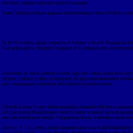
din lume, obținute prin orice metodă necurată.
Există îndoieli și despre popasul controversatului
Marco Polo
în prov
În 1919, Atatürk, numit inspector al Armatei a IX-a în Anatolia de Est ș
Este prima glorie căci prin Congresul de la Erzurum este recunoscut dr
Erzurumul de astăzi păstrează foarte puțin din cultura atâtor etnii care 
fie prin contracte politice avantajoase, fie prin forța războaielor nemi
prin reamenajarea teritoriului fără salvarea valorilor istorice.
Când în Europa Evului Mediu populația obișnuită trăia într-o ignoranță c
ori chiar pentru învățarea unei meserii. Inițial școala se făcea în geam
dar erau primiți doar băieții. Aici primeau hrană, la sărbători haine și 
Din sec. X – XI, lumea arabă a introdus ceea ce ar fi azi învățământul su
pe scurt înseamnă
locul de învățare, de studiere
dar doar pentru învățăm