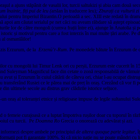
şul a ajuns stăpânit de vasalii lor, turcii saltukizi și abia cam două sec
m înainte, fiți pui de leu (
arslan în traducere leu)
; Zburați ca vulturii 
itului pentru Imperiul Bizantin.O perioadă a sec. XIII este redată în drama
 apoi am căutat serialul pe net căci nu aveam răbdare să aștept episoade
rile lor de către mongoli (cumva frații între ei), ajunge în Anatolia și 
storic și motivul pentru care a fost interzis în mai multe țări arabe. Pe de
n al osmanlâilor!
au zis Erzurum, de la
Erzenü’r-Rum
. Pe monedele bătute în Erzurum de că
zilor cu mongolii lui Timur Lenk ori cu perșii, Erzurum este cucerit în 
e când Suleyman Magnificul face din cetate o zonă responsabilă de vămuir
i au avut și Erzurum în cuiul cătării de câteva ori, chiar l-au ocupat distru
u transferând Rusiei ce le părea mai de preț în oraș. Crezând că vor fi pe 
e din ultimele secole au distrus grav clădirile istorice seljuce.
n oraș al toleranței etnice și religioase impuse de legile sultanului S
d o femeie curajoasă ce a luptat împotriva rușilor doar cu toporul în r
zboiul cu turcii. Pe
Doamna Ro
Grecia o onorează cu adevărat și azi.
 informezi despre ambele pe principiul
de altera quoque parte legitur
, 
nformații pot fi garantate 100%. Și că nicio nație nu se poate mândri cu li