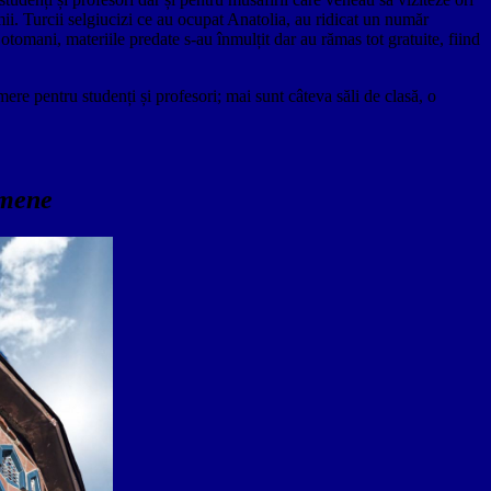
ii. Turcii selgiucizi ce au ocupat Anatolia, au ridicat un număr
otomani, materiile predate s-au înmulțit dar au rămas tot gratuite, fiind
ere pentru studenți și profesori; mai sunt câteva săli de clasă, o
emene