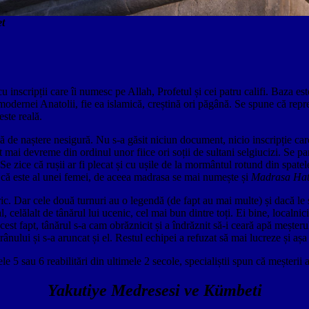
t
u inscripții care îi numesc pe Allah, Profetul și cei patru califi. Baza es
i modernei Anatolii, fie ea islamică, creștină ori păgână. Se spune că rep
este reală.
tă de naștere nesigură. Nu s-a găsit niciun document, nicio inscripție c
 mai devreme din ordinul unor fiice ori soții de sultani selgiucizi. Se par
Se zice că rușii ar fi plecat și cu ușile de la mormântul rotund din spatel
 că este al unei femei, de aceea madrasa se mai numește și
Madrasa Hat
ric. Dar cele două turnuri au o legendă (de fapt au mai multe) și dacă le
l, celălalt de tânărul lui ucenic, cel mai bun dintre toți. Ei bine, localn
st fapt, tânărul s-a cam obrăznicit și a îndrăznit să-i ceară apă meșterul
rânului și s-a aruncat și el. Restul echipei a refuzat să mai lucreze și aș
cele 5 sau 6 reabilitări din ultimele 2 secole, specialiștii spun că meșteri
Yakutiye Medresesi ve Kümbeti