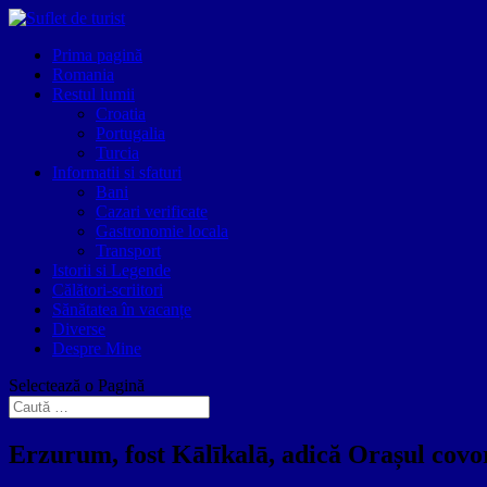
Prima pagină
Romania
Restul lumii
Croatia
Portugalia
Turcia
Informatii si sfaturi
Bani
Cazari verificate
Gastronomie locala
Transport
Istorii si Legende
Călători-scriitori
Sănătatea în vacanțe
Diverse
Despre Mine
Selectează o Pagină
Erzurum, fost Kālīkalā, adică Orașul covor