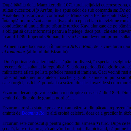
După bătălia de la Manzikert din 1071 turcii seljukizi cuceresc zona, ora
sultan cuceritor,
Alp Arslan,
le-a spus celor de sub comanda sa:
De acu
Anatoliei. Și istoricii au confirmat că Manzikert a fost începutul sfârș
Întâmplător am văzut acum câțiva ani un episod la o televiziune română
conducător al unuia dintre triburile turcice Kayı alungate de pe pământu
a obligat să caut informații pentru a înțelege, dacă pot, cât este adevăr i
în anul 1299 Imperiul Otoman, fiu său Osman devenind primul sulta
Armenii care locuiau aici îl numeau
Arts-n Rūm
, de la care turcii i-
al romanilor
(al Impriului Bizantin).
După perioade de alternanță a stăpânilor diverși, în special a selgiuci
trecerea de la sultanat la republică. Și a doua perioadă de glorie est
militarizată aflată pe lista poftelor rusești și iraniene. Căci vecinii ruș
folosind piatra nenumăratelor moschei și școli islamice ori pur și simpl
calea urgiei, astfel că populația a scăzut drastic. Invaziile și cutremurel
Erzurum decade grav începând cu cotropirea rusească din 1829. Dintr-u
venind de dincolo de granița nordică….
Erzurum are și o statuie pe care nu am văzut-o din păcate, reprezentân
amintit de
Doamna Ro
, o altă eroină celebră, doar că a grecilor în ră
Erzurum este cunoscut și pentru genocidul armean
⇆
turc. După ce te
școală, la tv ori aiurea, că adevărul nu-l poți afla nicicând, că puține i