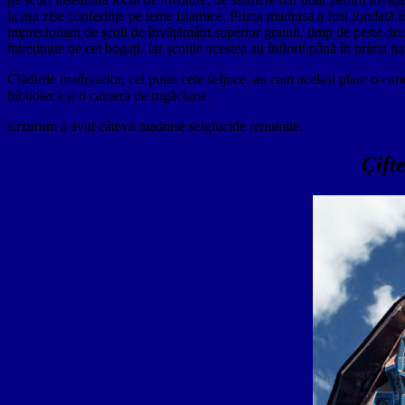
la așa zise conferințe pe teme islamice. Prima madrasa a fost fondată î
impresionant de școli de învățământ superior gratuit, timp de peste do
întreținute de cei bogați. Iar școlile acestea au înflorit până în prim
Clădirile madraselor, cel puțin cele seljuce, au cam același plan: o cur
bibliotecă și o cameră de rugăciune.
Erzurum a avut câteva madrase selgiucide renumite.
Çift