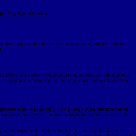
ur că ar fi poposit acolo.
l etniilor, începe practic la Erzurum programul independenței Turciei.
t.
le Mătăsii ori a celor ce au râvnit și obținut cetatea și împrejurimile,
o zonă seismică importantă dar și de om prin războaie distrugătoare ori
regătească copiii să poată citi și scrie, pentru a putea memora Coranul
ceau separat de moschee și se numeau
maktab,
în arabă însemna școală
științele exacte.
Madrasele
ori
medresele,
cum se numeau aceste școli,
studenți și profesori dar și pentru musafirii care veneau să viziteze ori