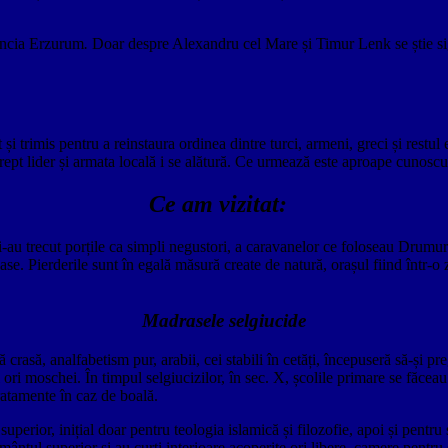
incia Erzurum
.
Doar despre Alexandru cel Mare și Timur Lenk se știe sig
i trimis pentru a reinstaura ordinea dintre turci, armeni, greci și restu
ept lider și armata locală i se alătură. Ce urmează este aproape cunoscu
Ce am vizitat:
i-au trecut porțile ca simpli negustori, a caravanelor ce foloseau Drumuri
loase. Pierderile sunt în egală măsură create de natură, orașul fiind într-
Madrasele selgiucide
rasă, analfabetism pur, arabii, cei stabili în cetăți, începuseră să-și p
ii ori moschei. În timpul selgiucizilor, în sec. X, școlile primare se fă
tratamente în caz de boală.
perior, inițial doar pentru teologia islamică și filozofie, apoi și pentru 
ântul superior și au curți interioare acoperite ori libere, camere pentru 