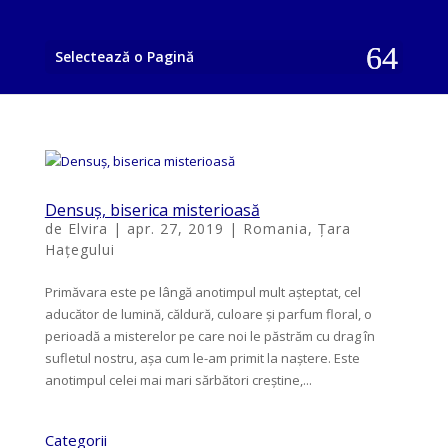
Selectează o Pagină
Densuș, biserica misterioasă
de
Elvira
|
apr. 27, 2019
|
Romania
,
Țara
Hațegului
Primăvara este pe lângă anotimpul mult așteptat, cel
aducător de lumină, căldură, culoare și parfum floral, o
perioadă a misterelor pe care noi le păstrăm cu drag în
sufletul nostru, așa cum le-am primit la naștere. Este
anotimpul celei mai mari sărbători creștine,...
Categorii