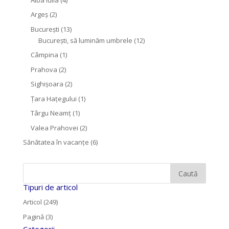
Argeș
(2)
București
(13)
București, să luminăm umbrele
(12)
Câmpina
(1)
Prahova
(2)
Sighişoara
(2)
Țara Hațegului
(1)
Târgu Neamţ
(1)
Valea Prahovei
(2)
Sănătatea în vacanțe
(6)
Tipuri de articol
Articol (249)
Pagină (3)