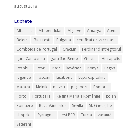
august 2018
Etichete
Alba Iulia
Alfapendular
Algarve
Amasya
Atena
Belem
București
Bulgaria
certificat de vaccinare
Comboios de Portugal
Crăciun
Ferdinand Întregitorul
gara Campanha
gara Sao Bento
Grecia
Hierapolis
Istanbul
istorii
Kars
kavârma
Konya
Lagos
legende
lipscani
Lisabona
Lupa capitolina
Makaza
Melnik
muzeu
pașaport
Pomorie
Porto
Portugalia
Regina Maria a României
Rojen
Romaero
Roza Vânturilor
Sevilla
Sf. Gheorghe
shopska
Syntagma
test PCR
Turcia
vacanță
veterani