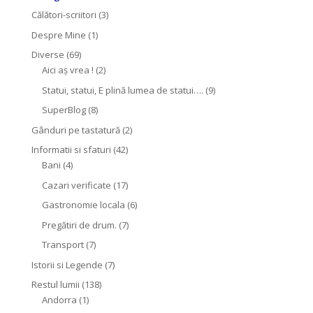
Călători-scriitori
(3)
Despre Mine
(1)
Diverse
(69)
Aici aș vrea !
(2)
Statui, statui, E plină lumea de statui….
(9)
SuperBlog
(8)
Gânduri pe tastatură
(2)
Informatii si sfaturi
(42)
Bani
(4)
Cazari verificate
(17)
Gastronomie locala
(6)
Pregătiri de drum.
(7)
Transport
(7)
Istorii si Legende
(7)
Restul lumii
(138)
Andorra
(1)