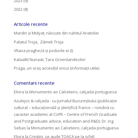
2023 (9)
2022 (8)
Articole recente
Mardin și Midyat, născute din nahitul Anatoliei
Palatul Troja, Zámek Troja
Vltava pragheză și podurile ei (I)
Kalaallit Nunaat, Țara Groenlandezilor
Praga, un oraș accesibil oricui (informații utile)
Comentarii recente
Elvira
la
Monumento ao Calceteiro, calçada portuguesa
Azulejos & calçada - cu Jurnalul Bucureștiului (publicație
cultural – educațională și științifică franco – română cu
caracter academic al CUFR – Centre of French Graduate
and Postgraduate advice, education and R&D). Dr. ing.
Sebas
la
Monumento ao Calceteiro, calçada portuguesa
Elvira
la
Creştini, se aude TOACA pe la schit!