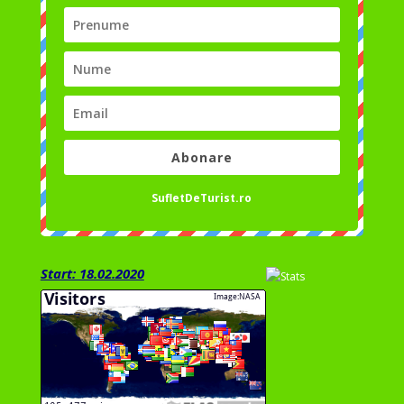
Abonare
SufletDeTurist.ro
Start: 18.02.2020