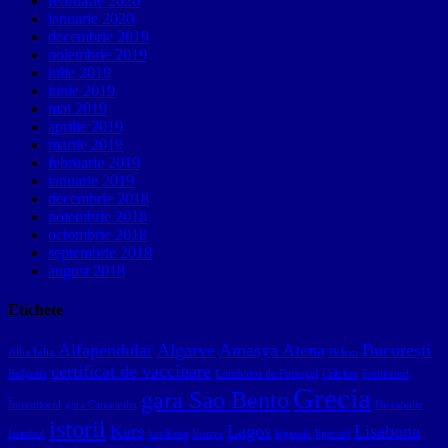
februarie 2020
ianuarie 2020
decembrie 2019
noiembrie 2019
iulie 2019
iunie 2019
mai 2019
aprilie 2019
martie 2019
februarie 2019
ianuarie 2019
decembrie 2018
noiembrie 2018
octombrie 2018
septembrie 2018
august 2018
Etichete
Alfapendular
Algarve
Amasya
Atena
București
Alba Iulia
Belem
certificat de vaccinare
Bulgaria
Comboios de Portugal
Crăciun
Ferdinand
Grecia
gara Sao Bento
Întregitorul
gara Campanha
Hierapolis
istorii
Kars
Lagos
Lisabona
Istanbul
kavârma
Konya
legende
lipscani