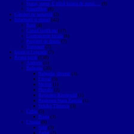
Statui, statui, E plină lumea de statui….
(9)
SuperBlog
(8)
Gânduri pe tastatură
(2)
Informatii si sfaturi
(42)
Bani
(4)
Cazari verificate
(17)
Gastronomie locala
(6)
Pregătiri de drum.
(7)
Transport
(7)
Istorii si Legende
(7)
Restul lumii
(138)
Andorra
(1)
Bulgaria
(20)
Bulgaria, diverse
(3)
Litoral
(5)
Melnik
(1)
Plovdiv
(2)
Regiunea Kiustendil
(1)
Regiunea Stara Zagora
(1)
Vekiko Târnovo
(3)
Cehia
(5)
Praga
(3)
Croatia
(9)
Split
(3)
Zadar
(2)