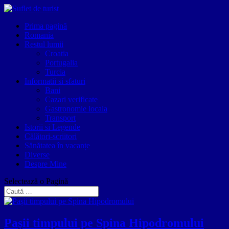
Prima pagină
Romania
Restul lumii
Croatia
Portugalia
Turcia
Informatii si sfaturi
Bani
Cazari verificate
Gastronomie locala
Transport
Istorii si Legende
Călători-scriitori
Sănătatea în vacanțe
Diverse
Despre Mine
Selectează o Pagină
Pașii timpului pe Spina Hipodromului