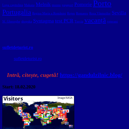
Porto
Melnik
Pomorie
Lupa capitolina
Makaza
muzeu
pașaport
Portugalia
Sevilla
Regina Maria a României
Rojen
Romaero
Roza Vânturilor
vacanță
Syntagma
test PCR
Sf. Gheorghe
shopska
Turcia
veterani
sufletdeturist.ro
sufletdeturist.ro
Intră, citește, cugetă!
https://gandulzilnic.blog/
Start: 18.02.2020