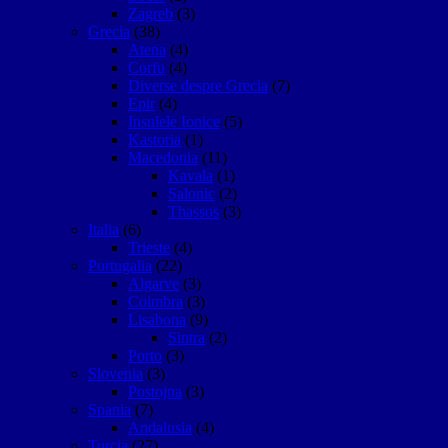
Zagreb
(3)
Grecia
(38)
Atena
(4)
Corfu
(4)
Diverse despre Grecia
(7)
Epir
(4)
Insulele Ionice
(5)
Kastoria
(1)
Macedonia
(11)
Kavala
(1)
Salonic
(2)
Thassos
(3)
Italia
(6)
Trieste
(4)
Portugalia
(22)
Algarve
(3)
Coimbra
(3)
Lisabona
(9)
Sintra
(2)
Porto
(3)
Slovenia
(3)
Postojna
(3)
Spania
(7)
Andalusia
(4)
Turcia
(27)