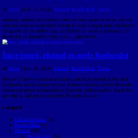
de
Elvira
|
nov. 16, 2018
|
Istanbul
,
Restul lumii
,
Turcia
Istanbul, Stanbul ori Stambol cum i se zicea acum un secol, este un
oraș fascinant și acum după milenii de viață și după mulți stăpânitori.
Să sperăm că va rămâne așa, cu clădirile lui vechi și frumoase, cu
istoria lui, cu amestecul etnic și cu ….pisicile lui...
Între istorii, plutind pe apele Bosforului
de
Elvira
|
nov. 16, 2018
|
Istanbul
,
Restul lumii
,
Turcia
Bosfor!! Ciine n-a auzit acest nume, măcar pe băncile școlii când
învățam la istorie despre temutul Imperiu Otoman, despre Rumelia,
partea europeană a imperiului și Anatolia, partea asiatică. Apele lui
pun față în față două continente. Pe apele lui s-au...
Categorii
Călători-scriitori
(3)
Despre Mine
(1)
Diverse
(69)
Aici aș vrea !
(2)