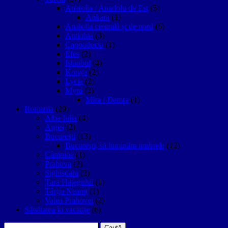
Anatolia / Anadolu de Est
(5)
Ankara
(1)
Anatolia centrală și de nord
(6)
Antiohia
(3)
Cappadocia
(1)
Efes
(2)
Istanbul
(4)
Konya
(2)
Lycia
(2)
Myra
(2)
Mira / Demre
(1)
Romania
(29)
Alba Iulia
(4)
Argeș
(2)
București
(13)
București, să luminăm umbrele
(12)
Câmpina
(1)
Prahova
(2)
Sighişoara
(2)
Țara Hațegului
(1)
Târgu Neamţ
(1)
Valea Prahovei
(2)
Sănătatea în vacanțe
(6)
Caută