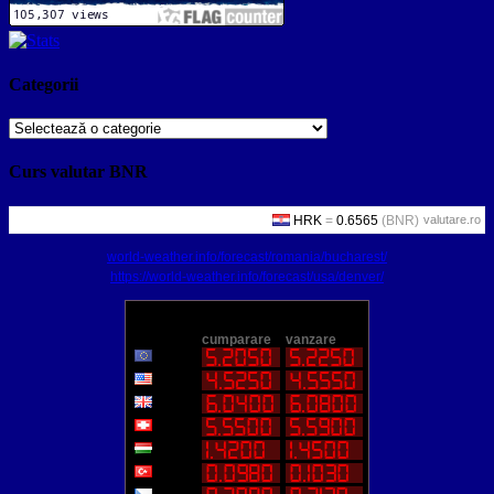
Categorii
Categorii
Curs valutar BNR
valutare.ro
world-weather.info/forecast/romania/bucharest/
https://world-weather.info/forecast/usa/denver/