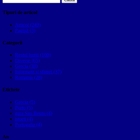
după:
Tipuri de articol
Articol (249)
Pagină (3)
Categorii
Restul lumii (100)
Diverse (65)
Grecia (38)
Informatii si sfaturi (37)
Romania (28)
Etichete
Grecia (5)
Porto (5)
gara Sao Bento (4)
istorii (4)
Portugalia (4)
An