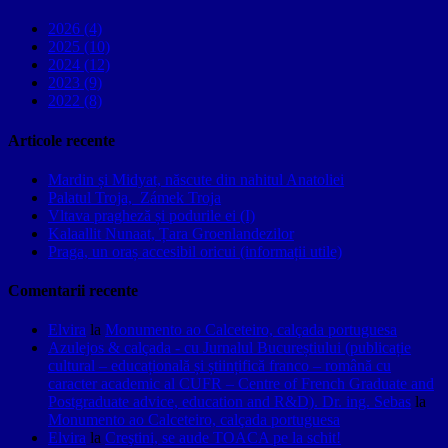
2026 (4)
2025 (10)
2024 (12)
2023 (9)
2022 (8)
Articole recente
Mardin și Midyat, născute din nahitul Anatoliei
Palatul Troja, Zámek Troja
Vltava pragheză și podurile ei (I)
Kalaallit Nunaat, Țara Groenlandezilor
Praga, un oraș accesibil oricui (informații utile)
Comentarii recente
Elvira
la
Monumento ao Calceteiro, calçada portuguesa
Azulejos & calçada - cu Jurnalul Bucureștiului (publicație
cultural – educațională și științifică franco – română cu
caracter academic al CUFR – Centre of French Graduate and
Postgraduate advice, education and R&D). Dr. ing. Sebas
la
Monumento ao Calceteiro, calçada portuguesa
Elvira
la
Creştini, se aude TOACA pe la schit!