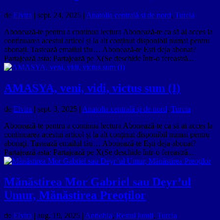
de
Elvira
|
sept. 24, 2025
|
Anatolia centrală și de nord
,
Turcia
Abonează-te pentru a continua lectura Abonează-te ca să ai acces la
continuarea acestui articol și la alt conținut disponibil numai pentru
abonați. Tastează emailul tău… Abonează-te Ești deja abonat?
Partajează asta: Partajează pe X(Se deschide într-o fereastră...
AMASYA, veni, vidi, victus sum (I)
de
Elvira
|
sept. 3, 2025
|
Anatolia centrală și de nord
,
Turcia
Abonează-te pentru a continua lectura Abonează-te ca să ai acces la
continuarea acestui articol și la alt conținut disponibil numai pentru
abonați. Tastează emailul tău… Abonează-te Ești deja abonat?
Partajează asta: Partajează pe X(Se deschide într-o fereastră...
Mănăstirea Mor Gabriel sau Deyr’ul
Umur, Mănăstirea Preoților
de
Elvira
|
aug. 19, 2025
|
Antiohia
,
Restul lumii
,
Turcia