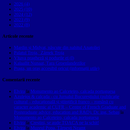
2026 (4)
2025 (10)
2024 (12)
2023 (9)
2022 (8)
Articole recente
Mardin și Midyat, născute din nahitul Anatoliei
Palatul Troja, Zámek Troja
Vltava pragheză și podurile ei (I)
Kalaallit Nunaat, Țara Groenlandezilor
Praga, un oraș accesibil oricui (informații utile)
Comentarii recente
Elvira
la
Monumento ao Calceteiro, calçada portuguesa
Azulejos & calçada - cu Jurnalul Bucureștiului (publicație
cultural – educațională și științifică franco – română cu
caracter academic al CUFR – Centre of French Graduate and
Postgraduate advice, education and R&D). Dr. ing. Sebas
la
Monumento ao Calceteiro, calçada portuguesa
Elvira
la
Creştini, se aude TOACA pe la schit!
Elvira
la
Muzeul Popa, Târpeşti Neamţ