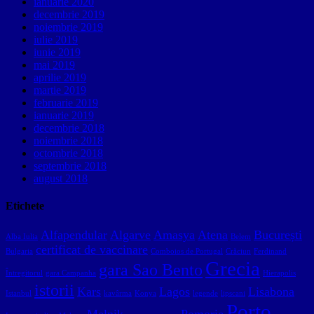
ianuarie 2020
decembrie 2019
noiembrie 2019
iulie 2019
iunie 2019
mai 2019
aprilie 2019
martie 2019
februarie 2019
ianuarie 2019
decembrie 2018
noiembrie 2018
octombrie 2018
septembrie 2018
august 2018
Etichete
Alfapendular
Algarve
Amasya
Atena
București
Alba Iulia
Belem
certificat de vaccinare
Bulgaria
Comboios de Portugal
Crăciun
Ferdinand
Grecia
gara Sao Bento
Întregitorul
gara Campanha
Hierapolis
istorii
Kars
Lagos
Lisabona
Istanbul
kavârma
Konya
legende
lipscani
Porto
Melnik
Pomorie