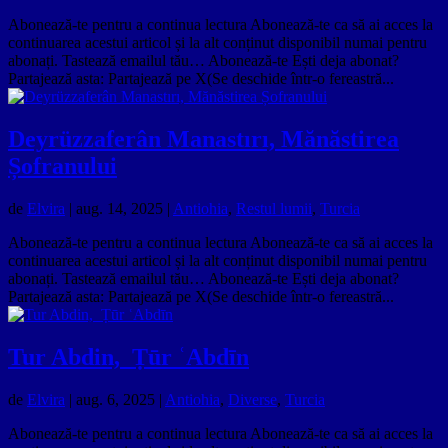
Abonează-te pentru a continua lectura Abonează-te ca să ai acces la
continuarea acestui articol și la alt conținut disponibil numai pentru
abonați. Tastează emailul tău… Abonează-te Ești deja abonat?
Partajează asta: Partajează pe X(Se deschide într-o fereastră...
Deyrüzzaferân Manastırı, Mănăstirea
Șofranului
de
Elvira
|
aug. 14, 2025
|
Antiohia
,
Restul lumii
,
Turcia
Abonează-te pentru a continua lectura Abonează-te ca să ai acces la
continuarea acestui articol și la alt conținut disponibil numai pentru
abonați. Tastează emailul tău… Abonează-te Ești deja abonat?
Partajează asta: Partajează pe X(Se deschide într-o fereastră...
Tur Abdin, Ṭūr ʿAbdīn
de
Elvira
|
aug. 6, 2025
|
Antiohia
,
Diverse
,
Turcia
Abonează-te pentru a continua lectura Abonează-te ca să ai acces la