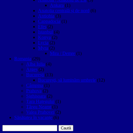
Ankara
(1)
Anatolia centrală și de nord
(6)
Antiohia
(3)
Cappadocia
(1)
Efes
(2)
Istanbul
(4)
Konya
(2)
Lycia
(2)
Myra
(2)
Mira / Demre
(1)
Romania
(29)
Alba Iulia
(4)
Argeș
(2)
București
(13)
București, să luminăm umbrele
(12)
Câmpina
(1)
Prahova
(2)
Sighişoara
(2)
Țara Hațegului
(1)
Târgu Neamţ
(1)
Valea Prahovei
(2)
Sănătatea în vacanțe
(6)
Caută
după: