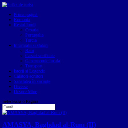
Prima pagină
Romania
Restul lumii
Croatia
Portugalia
Turcia
Informatii si sfaturi
Bani
Cazari verificate
Gastronomie locala
Transport
Istorii si Legende
Călători-scriitori
Sănătatea în vacanțe
Diverse
Despre Mine
Selectează o Pagină
AMASYA, Baghdad al-Rum (II)