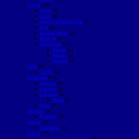
Grecia
(38)
Atena
(4)
Corfu
(4)
Diverse despre Grecia
(7)
Epir
(4)
Insulele Ionice
(5)
Kastoria
(1)
Macedonia
(11)
Kavala
(1)
Salonic
(2)
Thassos
(3)
Italia
(6)
Trieste
(4)
Portugalia
(22)
Algarve
(3)
Coimbra
(3)
Lisabona
(9)
Sintra
(2)
Porto
(3)
Slovenia
(3)
Postojna
(3)
Spania
(7)
Andalusia
(4)
Turcia
(27)
Anatolia / Anadolu de Est
(5)