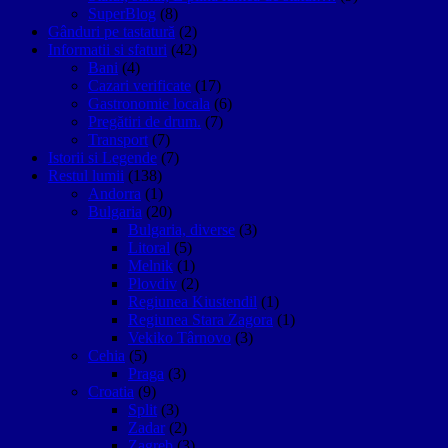
SuperBlog
(8)
Gânduri pe tastatură
(2)
Informatii si sfaturi
(42)
Bani
(4)
Cazari verificate
(17)
Gastronomie locala
(6)
Pregătiri de drum.
(7)
Transport
(7)
Istorii si Legende
(7)
Restul lumii
(138)
Andorra
(1)
Bulgaria
(20)
Bulgaria, diverse
(3)
Litoral
(5)
Melnik
(1)
Plovdiv
(2)
Regiunea Kiustendil
(1)
Regiunea Stara Zagora
(1)
Vekiko Târnovo
(3)
Cehia
(5)
Praga
(3)
Croatia
(9)
Split
(3)
Zadar
(2)
Zagreb
(3)