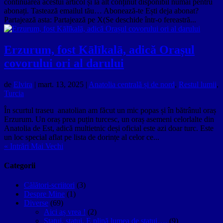
continuarea acestui articol și la alt conținut disponibil numai pentru
abonați. Tastează emailul tău… Abonează-te Ești deja abonat?
Partajează asta: Partajează pe X(Se deschide într-o fereastră...
Erzurum, fost Kālīkalā, adică Orașul
covorului ori al darului
de
Elvira
|
mart. 13, 2025
|
Anatolia centrală și de nord
,
Restul lumii
,
Turcia
În scurtul traseu anatolian am făcut un mic popas și în bătrânul oraș
Erzurum. Un oraș prea puțin turcesc, un oraș asemeni celorlalte din
Anatolia de Est, adică multietnic deși oficial este azi doar turc. Este
un loc special aflat pe lista de dorințe al celor ce...
« Intrări Mai Vechi
Categorii
Călători-scriitori
(3)
Despre Mine
(1)
Diverse
(69)
Aici aș vrea !
(2)
Statui, statui, E plină lumea de statui….
(9)