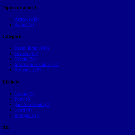
Tipuri de articol
Articol (249)
Pagină (3)
Categorii
Restul lumii (100)
Diverse (65)
Grecia (38)
Informatii si sfaturi (37)
Romania (28)
Etichete
Grecia (5)
Porto (5)
gara Sao Bento (4)
istorii (4)
Portugalia (4)
An