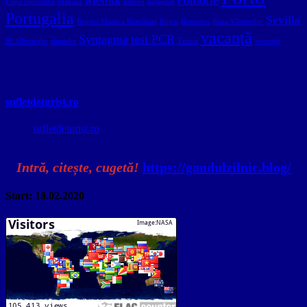
Lupa capitolina
Makaza
muzeu
pașaport
Portugalia
Sevilla
Regina Maria a României
Rojen
Romaero
Roza Vânturilor
vacanță
Syntagma
test PCR
Sf. Gheorghe
shopska
Turcia
veterani
sufletdeturist.ro
sufletdeturist.ro
Intră, citește, cugetă!
https://gandulzilnic.blog/
Start: 18.02.2020