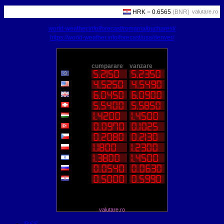
valutare.ro
world-weather.info/forecast/romania/bucharest/
https://world-weather.info/forecast/usa/denver/
valutare.ro