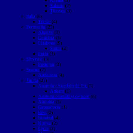
Kavala
(1)
Salonic
(2)
Thassos
(3)
Italia
(6)
Trieste
(4)
Portugalia
(22)
Algarve
(3)
Coimbra
(3)
Lisabona
(9)
Sintra
(2)
Porto
(3)
Slovenia
(3)
Postojna
(3)
Spania
(7)
Andalusia
(4)
Turcia
(27)
Anatolia / Anadolu de Est
(5)
Ankara
(1)
Anatolia centrală și de nord
(6)
Antiohia
(3)
Cappadocia
(1)
Efes
(2)
Istanbul
(4)
Konya
(2)
Lycia
(2)