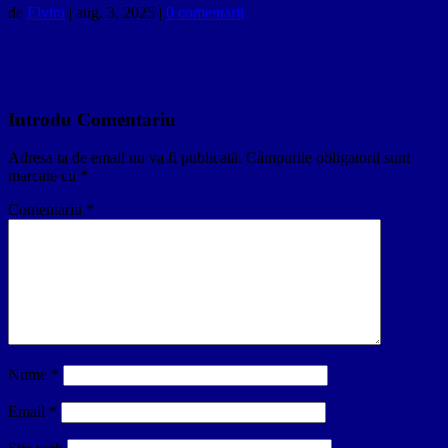
de
Elvira
|
aug. 3, 2025
|
0 comentarii
Introdu Comentariu
Adresa ta de email nu va fi publicată.
Câmpurile obligatorii sunt
marcate cu
*
Comentariu
*
Nume
*
Email
*