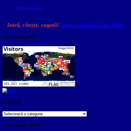
sufletdeturist.ro
Intră, citește, cugetă!
https://gandulzilnic.blog/
Start: 18.02.2020
Categorii
Categorii
Curs valutar BNR