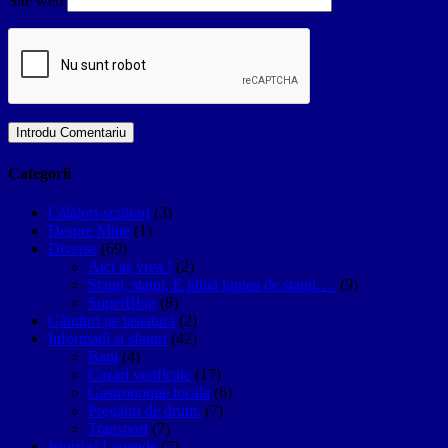
Site web
Categorii
Călători-scriitori
(3)
Despre Mine
(1)
Diverse
(69)
Aici aș vrea !
(2)
Statui, statui, E plină lumea de statui….
(9)
SuperBlog
(8)
Gânduri pe tastatură
(2)
Informatii si sfaturi
(42)
Bani
(4)
Cazari verificate
(17)
Gastronomie locala
(6)
Pregătiri de drum.
(7)
Transport
(7)
Istorii si Legende
(7)