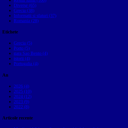
Restul lumii (100)
Diverse (65)
Grecia (38)
Informatii si sfaturi (37)
Romania (28)
Etichete
Grecia (5)
Porto (5)
gara Sao Bento (4)
istorii (4)
Portugalia (4)
An
2026 (4)
2025 (10)
2024 (12)
2023 (9)
2022 (8)
Articole recente