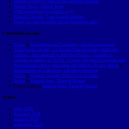
Mardin și Midyat, născute din nahitul Anatoliei
Palatul Troja, Zámek Troja
Vltava pragheză și podurile ei (I)
Kalaallit Nunaat, Țara Groenlandezilor
Praga, un oraș accesibil oricui (informații utile)
Comentarii recente
Elvira
la
Monumento ao Calceteiro, calçada portuguesa
Azulejos & calçada - cu Jurnalul Bucureștiului (publicație
cultural – educațională și științifică franco – română cu
caracter academic al CUFR – Centre of French Graduate and
Postgraduate advice, education and R&D). Dr. ing. Sebas
la
Monumento ao Calceteiro, calçada portuguesa
Elvira
la
Creştini, se aude TOACA pe la schit!
Elvira
la
Muzeul Popa, Târpeşti Neamţ
Panica Alina
la
Muzeul Popa, Târpeşti Neamţ
Arhive
iunie 2026
februarie 2026
ianuarie 2026
noiembrie 2025