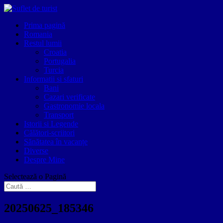
Prima pagină
Romania
Restul lumii
Croatia
Portugalia
Turcia
Informatii si sfaturi
Bani
Cazari verificate
Gastronomie locala
Transport
Istorii si Legende
Călători-scriitori
Sănătatea în vacanțe
Diverse
Despre Mine
Selectează o Pagină
20250625_185346