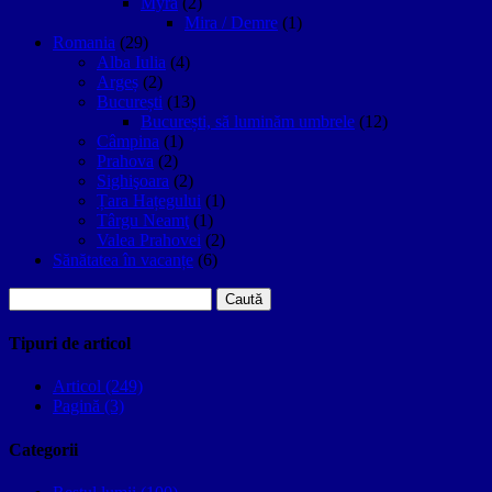
Myra
(2)
Mira / Demre
(1)
Romania
(29)
Alba Iulia
(4)
Argeș
(2)
București
(13)
București, să luminăm umbrele
(12)
Câmpina
(1)
Prahova
(2)
Sighişoara
(2)
Țara Hațegului
(1)
Târgu Neamţ
(1)
Valea Prahovei
(2)
Sănătatea în vacanțe
(6)
Caută
după:
Tipuri de articol
Articol (249)
Pagină (3)
Categorii