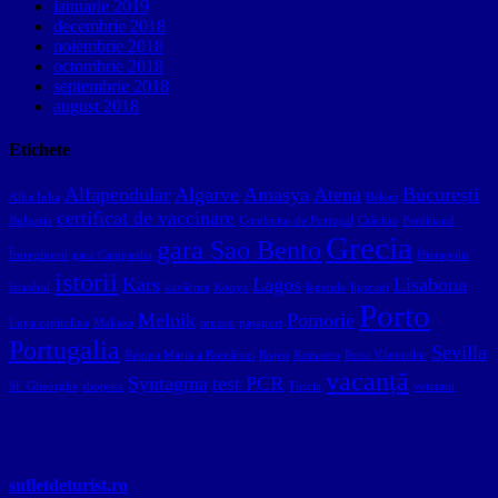
ianuarie 2019
decembrie 2018
noiembrie 2018
octombrie 2018
septembrie 2018
august 2018
Etichete
Alfapendular
Algarve
Amasya
Atena
București
Alba Iulia
Belem
certificat de vaccinare
Bulgaria
Comboios de Portugal
Crăciun
Ferdinand
Grecia
gara Sao Bento
Întregitorul
gara Campanha
Hierapolis
istorii
Kars
Lagos
Lisabona
Istanbul
kavârma
Konya
legende
lipscani
Porto
Melnik
Pomorie
Lupa capitolina
Makaza
muzeu
pașaport
Portugalia
Sevilla
Regina Maria a României
Rojen
Romaero
Roza Vânturilor
vacanță
Syntagma
test PCR
Sf. Gheorghe
shopska
Turcia
veterani
sufletdeturist.ro