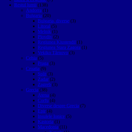
Restul lumii
(138)
Andorra
(1)
Bulgaria
(20)
Bulgaria, diverse
(3)
Litoral
(5)
Melnik
(1)
Plovdiv
(2)
Regiunea Kiustendil
(1)
Regiunea Stara Zagora
(1)
Vekiko Târnovo
(3)
Cehia
(5)
Praga
(3)
Croatia
(9)
Split
(3)
Zadar
(2)
Zagreb
(3)
Grecia
(38)
Atena
(4)
Corfu
(4)
Diverse despre Grecia
(7)
Epir
(4)
Insulele Ionice
(5)
Kastoria
(1)
Macedonia
(11)