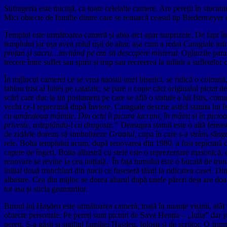
Sufrageria este micuță, ca toate celelalte camere. Are pereții în stucatur
Mici obiecte de familie dintre care se remarcă ceasul tip Biedermeyer cu
Templul este următoarea cameră și abia aici apar surprizele. De fapt în 
templului iar ușa avea rolul ușii de altar, așa cum a redat Caragiale i
profan și sacru…invitând pe om să descopere misterul
. Oglinzile para
trecere între suflet sau spirit și trup sau recreerea la infinit a sufletelor 
În mijlocul camerei ce se vrea naosul unei biserici, se ridică o coloană
tablou trist al Iuliei pe catafalc, se pare o copie căci originalul pictat
scări care duc la un postament pe care se află o statuie a lui Isus, comand
vechi ce-l reprezintă după Înviere. Caragiale descrie astfel statuia lui Is
cu amândoua mâinile. Din ochi îi picura lacrimi, în mâini si în picio
priveste, asteptându-l cu dragoste.”
Deasupra statuii este o altă fereas
de zidărie doreau să simbolizeze
Graalul,
cupa în care s-a strâns sânge
rele. Bolta templului acum, după renovarea din 1980, a fost repictată cu
capete de îngeri. Bolta albastră cu stele este o reprezentare masonică, 
renovare se revine la cea inițială. În fața turnului este o bucată de tru
inițial două trunchiuri din nucii ce fuseseră tăiați la ridicarea casei. 
albastre. Cea din mijloc se dorea altarul după unele păreri deși are doa
tot asa și sticla geamurilor.
Biroul lui Hașdeu este următoarea cameră, toată în nuanțe vișinii, atât 
obiecte personale. Pe pereți sunt picturi de Sava Henția – „Iulia” dar 
pereți. S-a găsit și sigiliul familiei Hasdeu, folosit și de scriitor. O f