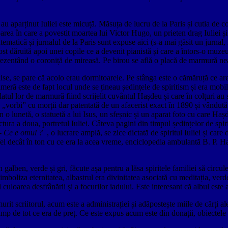
au aparținut Iuliei este micuță. Măsuța de lucru de la Paris și cutia de c
oarea în care a povestit moartea lui Victor Hugo, un prieten drag Iuliei și
ematică și jurnalul de la Paris sunt expuse aici (s-a mai găsit un jurnal, 
ost dăruită apoi unei copile ce a devenit pianistă și care a întors-o muzeu
rezentând o coroniță de mireasă. Pe birou se află o placă de marmură ne
hise, se pare că acolo erau dormitoarele. Pe stânga este o cămăruță ce are
a cameră este de fapt locul unde se țineau ședințele de spiritism și era mo
blatul lor de marmură fiind scrijelit cuvântul Hașdeu și care în colțuri au
a „vorbi” cu morții dar patentată de un afacerist exact în 1890 și vândută p
 o lunetă, o statuetă a lui Isus, un sfeșnic și un aparat foto cu care Hașd
ra a doua, portretul Iuliei. Câteva pagini din timpul ședințelor de spirit
- Ce e omul ?
, o lucrare amplă, se zice dictată de spiritul Iuliei și car
fel decât în ton cu ce era la acea vreme, enciclopedia ambulantă B. P. 
galben, verde și gri, făcute așa pentru a lăsa spiritele familiei să circule l
imboliza eternitatea, albastrul era divinitatea asociată cu meditația, verd
 și culoarea desfrânării și a focurilor iadului. Este interesant că albul este
 murit scriitorul, acum este a administrației și adăpostește miile de cărți 
imp de tot ce era de preț. Ce este expus acum este din donații, obiectele 