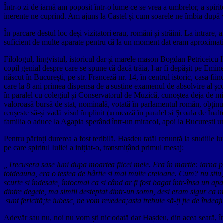
Într-o zi de iarnă am poposit într-o lume ce se vrea a umbrelor, a spir
inerente ne cuprind. Am ajuns la Castel și cum soarele ne îmbia după v
În parcare destul loc deși vizitatori erau, români și străini. La intrare
suficient de multe aparate pentru că la un moment dat eram aproximativ 2
Filologul, lingvistul, istoricul dar și marele mason Bogdan Petriceicu H
copil genial despre care se spune că dacă trăia, l-ar fi depășit pe Emin
născut în București, pe str. Franceză nr. 14, în centrul istoric, casa f
care la 8 ani primea dispensa de a susține examenul de absolvire al școl
în paralel cu colegiul și Conservatorul de Muzică, cunoștea deja de mică
valoroasă bursă de stat, nominală, votată în parlamentul român, obținu
reușește să-și vadă visul împlinit (urmează în paralel și Școala de Înalt
familia o aduce la Agapia sperând într-un miracol, apoi la București un
Pentru părinți durerea a fost teribilă. Hașdeu tatăl renunță la studiile lu
pe care spiritul Iuliei a inițiat-o, transmițând primul mesaj:
„Trecusera sase luni dupa moartea fiicei mele. Era în martie: iarna
totdeauna, era o testea de hârtie si mai multe creioane. Cum? nu stiu, 
scurte si îndesate, întocmai ca si când ar fi fost bagat într-însa un 
dintre degete, ma simtii desteptat dintr-un somn, desi eram sigur ca nu
sunt fericită;te iubesc, ne vom revedea;asta trebuie să-ți fie de îndeaj
Adevăr sau nu, noi nu vom ști niciodată dar Hașdeu, din acea seară, î