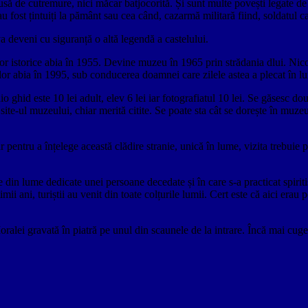
usă de cutremure, nici măcar batjocorită. Și sunt multe povești legate de 
au fost țintuiți la pământ sau cea când, cazarmă militară fiind, soldatul ca
a deveni cu siguranță o altă legendă a castelului.
elor istorice abia în 1955. Devine muzeu în 1965 prin strădania dlui. 
orilor abia în 1995, sub conducerea doamnei care zilele astea a plecat în 
 ghid este 10 lei adult, elev 6 lei iar fotografiatul 10 lei. Se găsesc dou
ite-ul muzeului, chiar merită citite. Se poate sta cât se dorește în muzeu
entru a înțelege această clădire stranie, unică în lume, vizita trebuie p
in lume dedicate unei persoane decedate și în care s-a practicat spiriti
imii ani, turiștii au venit din toate colțurile lumii. Cert este că aici erau
alei gravată în piatră pe unul din scaunele de la intrare. Încă mai cuge