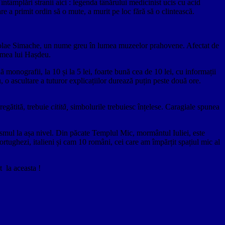
întâmplări stranii aici : legenda tânărului medicinist ucis cu acid
re a primit ordin să o mute, a murit pe loc fără să o clintească.
Nicolae Simache, un nume greu în lumea muzeelor prahovene. Afectat de
lumea lui Hașdeu.
ă monografii, la 10 și la 5 lei, foarte bună cea de 10 lei, cu informații
, o ascultare a tuturor explicațiilor durează puțin peste două ore.
regătită, trebuie
citită,
simbolurile trebuiesc înțelese. Caragiale spunea
smul la așa nivel. Din păcate Templul Mic, mormântul Iuliei, este
 portughezi, italieni și cam 10 români, cei care am împărțit spațiul mic al
t la aceasta !