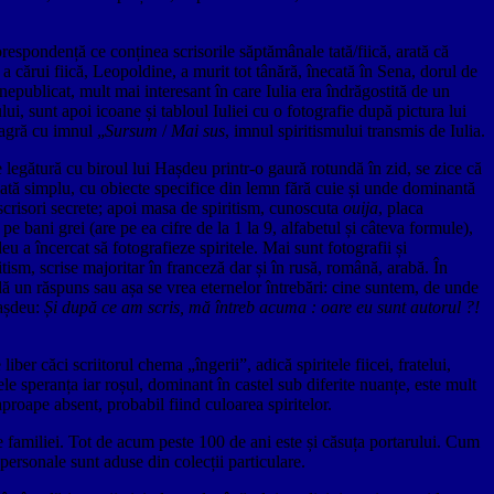
orespondență ce conținea scrisorile săptămânale tată/fiică, arată că
 a cărui fiică, Leopoldine, a murit tot tânără, înecată în Sena, dorul de
nepublicat, mult mai interesant în care Iulia era îndrăgostită de un
lui, sunt apoi icoane și tabloul Iuliei cu o fotografie după pictura lui
agră cu imnul „
Sursum
/
Mai sus
, imnul spiritismului transmis de Iulia.
 legătură cu biroul lui Hașdeu printr-o gaură rotundă în zid, se zice că
bilată simplu, cu obiecte specifice din lemn fără cuie și unde dominantă
 scrisori secrete; apoi masa de spiritism, cunoscuta
ouija
, placa
e bani grei (are pe ea cifre de la 1 la 9, alfabetul și câteva formule),
eu a încercat să fotografieze spiritele. Mai sunt fotografii și
ism, scrise majoritar în franceză dar și în rusă, română, arabă. În
e dă un răspuns sau așa se vrea eternelor întrebări: cine suntem, de unde
Hașdeu:
Și după ce am scris, mă întreb acuma : oare eu sunt autorul ?!
iber căci scriitorul chema „îngerii”, adică spiritele fiicei, fratelui,
ele speranța iar roșul, dominant în castel sub diferite nuanțe, este mult
 aproape absent, probabil fiind culoarea spiritelor.
ale familiei. Tot de acum peste 100 de ani este și căsuța portarului. Cum
personale sunt aduse din colecții particulare.