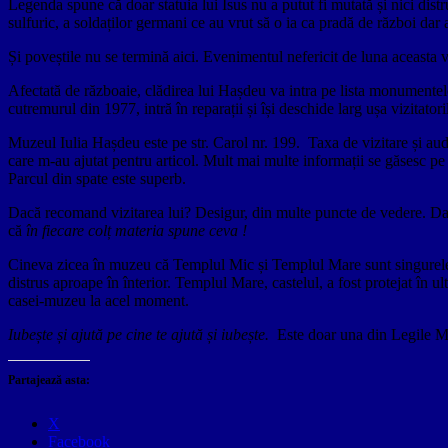
Legenda spune că doar statuia lui Isus nu a putut fi mutată și nici distr
sulfuric, a soldaților germani ce au vrut să o ia ca pradă de război dar 
Și poveștile nu se termină aici. Evenimentul nefericit de luna aceasta v
Afectată de războaie, clădirea lui Hașdeu va intra pe lista monument
cutremurul din 1977, intră în reparații și își deschide larg ușa vizitat
Muzeul Iulia Hașdeu este pe str. Carol nr. 199. Taxa de vizitare și audio
care m-au ajutat pentru articol. Mult mai multe informații se găsesc pe s
Parcul din spate este superb.
Dacă recomand vizitarea lui? Desigur, din multe puncte de vedere. Dar p
că
în fiecare colț materia spune ceva !
Cineva zicea în muzeu că Templul Mic și Templul Mare sunt singurele d
distrus aproape în înterior. Templul Mare, castelul, a fost protejat în ult
casei-muzeu la acel moment.
Iubește și ajută pe cine te ajută și iubește.
Este doar una din Legile Mor
Partajează asta:
X
Facebook