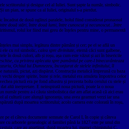
le scriitorului și desigur cel al Iuliei. Sunt șapte la număr, simbolic.
 un pian, se spune ca al Iuliei, originalul s-a pierdut.
mic încadrat de două oglinzi paralele, holul fiind considerat pronaosul
 între două stări, între două lumi, între cunoscut și necunoscut…între
spiritismul, rolul lor fiind mai greu de înțeles pentru mine, o permanentă
 înțeles mai simplu, legătura dintre pământ și cer; pe el se află un
și ele cu rol simbolic,
calea spre divinitate
, eternă căci sunt galbene,
tele în două culori, alb și roșu, așa cum este văzut și azi în bisericile
eschise, cu privirea aplecata spre pamântul pe care-l binecuvânteaza
i azuriu, Ochiul lui Dumnezeu
, înconjurat de stelele infinitului, îl
me naturală, pictat, azi dispărut. Construcția metalică împreună cu baza
e vechi despre spirite, bune și rele, metalul era amuleta împotriva celor
echea pictură era pe fond albastru și prezenta bolta cerului cu stele și
 dat altă inerpretare. E neinspirată noua pictură, poate la o noua
a un număr pentru a-i căuta simbolistica dar am aflat acasă că aici erau
mbol al culturii care alungă ignoranța, una avea geamuri verzi iar una
ispărută după moartea scriitorului; acolo camera este colorată în roșu,
u are pe el câteva documente semnate de Carol I, în copie și câteva
are cu arborele genealogic al familiei până la 1827 este pe unul din
le acestuia, care au aparținut, după moartea lui, mamei chimistului C.