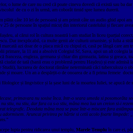
itelor, o lume de care nu cred că poate cineva dovedi că există sau ba da
iscolul de cu o zi în urmă, am coborât timid spre lumea durerii.
, am plătit câte 10 lei de persoană și am primit câte un audio ghid apoi a
5 de persoane în spațiul micuț din interiorul castelului și fiecare avea 
așdeu, al cărui rol în cultura noastră l-am studiat în liceu (parțial cor
escu. Dar inexplicabil, ca multe genii ale culturii umaniste, și Iulia a s
iind marcată azi doar de o placa mică cu chipul ei, casă pe lângă care am t
ii primare, la 11 ani a absolvit Colegiul Sf, Sava, apoi un alt colegiu la
 franceza, engleza, germana și chiar din gimnaziu, latina și greaca, toat
tă ciudat de tată (banii erau o problemă pentru Hașdeu) și este admisă 
e Studii), lucrarea de doctorat rămâne neterminată căci tuberculoza o oblig
de și moare. Un an a despărțit-o de onoarea de a fi prima femeie doctor î
i filologice și lingvistice și la șase luni de la moartea Iuliei, se apucă de
 plecase, primavara nu sosise înca. Intr-o seara umeda si posomorâta 
nu stiu, nu stiu, dar fara ca s-o stiu, mâna mea lua un creion si-i rezem
aparat telegrafic. Deodata mâna mea se puse într-o miscare fara astâmpar
 adormisem. Aruncai privirea pe hârtie si cetii acolo foarte limpede: „J
uns
.”
ncepe lupta pentru ridicarea unui templu,
Marele Templu
în care ei, pă