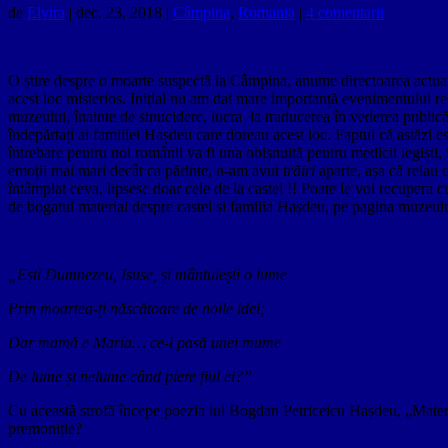
de
Elvira
|
dec. 23, 2018
|
Câmpina
,
Romania
|
4 comentarii
O știre despre o moarte suspectă la Câmpina, anume directoarea actualu
acest loc misterios. Inițial nu am dat mare importanță evenimentului rec
muzeului, înainte de sinucidere, lucra la traducerea în vederea public
îndepărtați ai familiei Hașdeu care doreau acest loc. Faptul că astăzi 
întrebare pentru noi românii va fi una obișnuită pentru medicii legiști
emoții mai mari decât ca părinte, n-am avut
trăiri
aparte, așa că reiau 
întâmplat ceva, lipsesc doar cele de la castel !! Poate le voi recuper
de bogatul material despre castel și familia Hașdeu, pe pagina muzeul
„Ești Dumnezeu, Isuse, și mântuiești o lume
Prin moartea-ți născătoare de noile idei;
Dar mamă e Maria… ce-i pasă unei mume
De lume și nelume când piere fiul ei?”
Cu această strofă începe poezia lui Bogdan Petriceicu Hașdeu, „Mater Dol
premoniție?