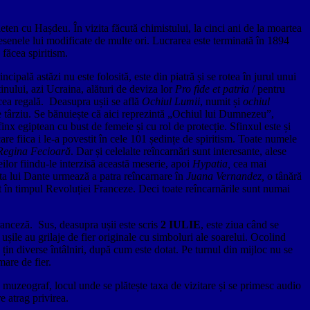
ieten cu Hașdeu. În vizita făcută chimistului, la cinci ani de la moartea
desenele lui modificate de multe ori. Lucrarea este terminată în 1894
 făcea spiritism.
incipală astăzi nu este folosită, este din piatră și se rotea în jurul unui
inului, azi Ucraina, alături de deviza lor
Pro fide et patria
/ pentru
 cea regală. Deasupra ușii se află
Ochiul Lumii
, numit și
ochiul
 de târziu. Se bănuiește că aici reprezintă „Ochiul lui Dumnezeu”,
finx egiptean cu bust de femeie și cu rol de protecție. Sfinxul este și
are fiica i le-a povestit în cele 101 ședințe de spiritism. Toate numele
Regina Fecioară
. Dar și celelalte reîncarnări sunt interesante, alese
ilor fiindu-le interzisă această meserie, apoi
Hypatia,
cea mai
bita lui Dante urmează a patra reîncarnare în
Juana Vernandez,
o tânără
t în timpul Revoluției Franceze. Deci toate reîncarnările sunt numai
franceză. Sus, deasupra ușii este scris
2 IULIE
, este ziua când se
i ușile au grilaje de fier originale cu simboluri ale soarelui. Ocolind
e țin diverse întâlniri, după cum este dotat. Pe turnul din mijloc nu se
mare de fier.
 muzeograf, locul unde se plătește taxa de vizitare și se primesc audio
e atrag privirea.