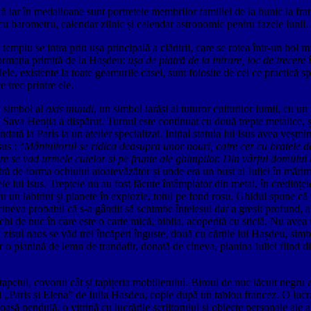
ă iar în medalioane sunt portretele membrilor familiei de la bunic la frate
 barometru, calendar zilnic și calendar astronomic pentru fazele lunii. Și
templu se intra prin ușa principală a clădirii, care se rotea într-un hol 
nformația primită de la Hașdeu:
ușa de piatră de la intrare, loc de trecere
lele, existente la toate geamurile casei, sunt folosite de cei ce practică 
ce trec printre ele.
, simbol al
axis mundi
, un simbol iarăși al tuturor culturilor lumii, cu un
 de Sava Henția a dispărut. Turnul este continuat cu două trepte metalice, 
ată la Paris la un atelier specializat. Inițial statuia lui Isus avea veșmin
us : “
Mântuitorul se ridica deasupra unor nouri, catre cer cu bratele d
are se vad urmele cuielor si pe frunte ale ghimpilor. Din vârful domulu
tră de forma ochiului atoatevăzător și unde era un bust al Iuliei în mări
le lui Isus. Treptele nu au fost făcute întâmplator din metal, în credințel
 un labirint și planete în explozie, totul pe fond roșu. Ghidul spune că v
cineva probabil că s-a gândit să schimbe înțelesul dar a greșit profund, a
nchi de nuc în care este o carte mică, biblia, acoperită cu sticlă. Nu ave
Din zisul naos se văd trei încăperi înguste, două cu cărțile lui Hașdeu, si
r o pianină de lemn de trandafir, donată de cineva, pianina Iuliei fiind d
tapetul, covorul cât și tapițeria mobilierului. Biroul de nuc lăcuit negr
și „Paris și Elena” de Iulia Hasdeu, copie după un tablou francez. O lucr
rumoasă pendulă, o vitrină cu lucrările scriitorului și obiecte personale a