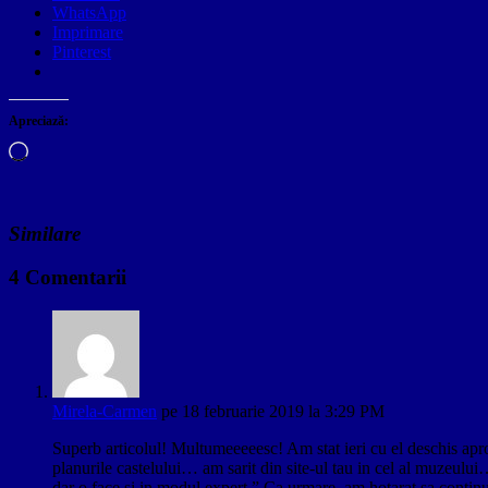
WhatsApp
Imprimare
Pinterest
Apreciază:
Încarc...
Similare
4 Comentarii
Mirela-Carmen
pe 18 februarie 2019 la 3:29 PM
Superb articolul! Multumeeeeesc! Am stat ieri cu el deschis apro
planurile castelului… am sarit din site-ul tau in cel al muzeul
dar o face si in modul expert.” Ca urmare, am hotarat sa continu