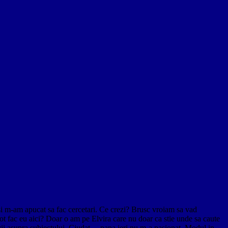
 si m-am apucat sa fac cercetari. Ce crezi? Brusc vroiam sa vad
t fac eu aici? Doar o am pe Elvira care nu doar ca stie unde sa caute
revii asupra subiectului. Ciudat… pana ieri nu m-a pasionat. Modul in