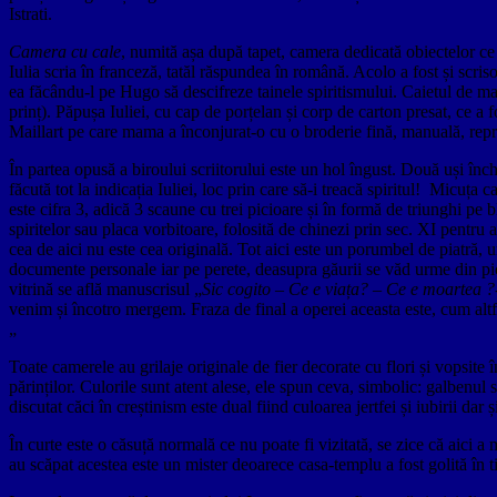
Istrati.
Camera cu cale
, numită așa după tapet, camera dedicată obiectelor ce 
Iulia scria în franceză, tatăl răspundea în română. Acolo a fost și scris
ea făcându-l pe Hugo să descifreze tainele spiritismului. Caietul de mat
prinț). Păpușa Iuliei, cu cap de porțelan și corp de carton presat, ce a f
Maillart pe care mama a înconjurat-o cu o broderie fină, manuală, rep
În partea opusă a biroului scriitorului este un hol îngust. Două uși înc
făcută tot la indicația Iuliei, loc prin care să-i treacă spiritul! Micuț
este cifra 3, adică 3 scaune cu trei picioare și în formă de triunghi pe 
spiritelor sau placa vorbitoare, folosită de chinezi prin sec. XI pentru 
cea de aici nu este cea originală. Tot aici este un porumbel de piatră, un
documente personale iar pe perete, deasupra găurii se văd urme din pictu
vitrină se află manuscrisul „
Sic cogito – Ce e viața? – Ce e moartea ?
venim și încotro mergem. Fraza de final a operei aceasta este, cum alt
„
Toate camerele au grilaje originale de fier decorate cu flori și vopsite în 
părinților. Culorile sunt atent alese, ele spun ceva, simbolic: galbenul s
discutat căci în creștinism este dual fiind culoarea jertfei și iubirii dar
În curte este o căsuță normală ce nu poate fi vizitată, se zice că aici a
au scăpat acestea este un mister deoarece casa-templu a fost golită în t