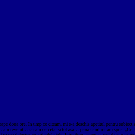
ape doua ore. In timp ce citeam, mi s-a deschis apetitul pentru subiect
ui… am revenit… iar am cercetat si tot asa… pana cand mi-am spus: „Ce to
i sa ma delectez cu articolele tale. Intre timp, astept sa vad daca o sa 