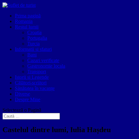
Prima pagină
Romania
Restul lumii
Croatia
Portugalia
Turcia
Informatii si sfaturi
Bani
Cazari verificate
Gastronomie locala
Transport
Istorii si Legende
Călători-scriitori
Sănătatea în vacanțe
Diverse
Despre Mine
Selectează o Pagină
Castelul dintre lumi, Iulia Hașdeu