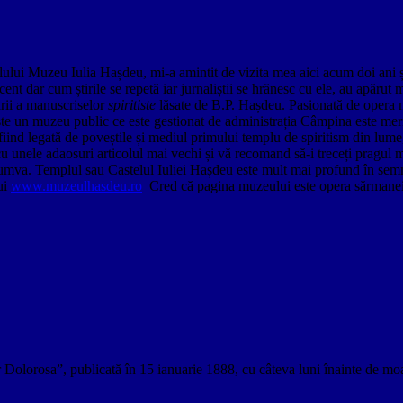
lui Muzeu Iulia Hașdeu, mi-a amintit de vizita mea aici acum doi ani și 
ent dar cum știrile se repetă iar jurnaliștii se hrănesc cu ele, au apăru
ării a manuscriselor
spiritiste
lăsate de B.P. Hașdeu. Pasionată de opera ma
este un muzeu public ce este gestionat de administrația Câmpina este mer
, fiind legată de poveștile și mediul primului templu de spiritism din lum
cu unele adaosuri articolul mai vechi și vă recomand să-i treceți pragul 
a cumva. Templul sau Castelul Iuliei Hașdeu este mult mai profund în se
ui
www.muzeulhasdeu.ro
Cred că pagina muzeului este opera sărmanei f
orosa”, publicată în 15 ianuarie 1888, cu câteva luni înainte de moartea 