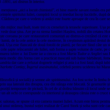
-1891, azi distrus în interior.
și mențiunea „aici a locuit chimistul”, ei bine marele savant român era pr
ințele spiritului Iuliei, cumpără locul și imediat încep lucrările, după 
 Clădirea pe care o vedem și astăzi este foarte aproape de cea în care se
l din mijloc mai înalt, toate trei cu creneluri la terasele superioare. Ușa pr
se vede doar șina. Are pe ea stema familiei Hașdeu, nobili din cetatea Hot
ește coroana pe care restauratorii comuniști au distrus-o crezând că este
lor lumii, de la cele antice la cele moderne, în creștinism apărând destul
ină. Ușa este flancată de două fotolii de piatră, pe fiecare fiind câte un s
cele șapte reîncarnări ale Iuliei, sub forma a șapte volume de carte, pe c
 marea iubire a lui Dante iar a cincea a fost
Maria Tudor a Angliei
sau
emeia medic din Atena care a practicat mascată sub haine bărbătești, feme
andria dar care a refuzat dogmele religiei și asta i-a fost fatal; după iu
harlotte Corday, Îngerul asasinatului,
celebră pentru uciderea lui Mara
 filozofică și socială) și semne ale spiritismului. Au fost scrise în limba 
e prin ușa laterală din dreapta, cea din stânga este blocată. Și geamurile ș
 expoziții temporare de pictură, în cel de al doilea bănuim că locul unde s
e un alt ochi ce corespunde cu interiorul și deasupra căruia este o cruce 
mic salonaș, se spune că era camera mamei Iuliei. Acum este birou pentru
unui strămoș, bustul soției realizat de Carol Stork și soba sunt cele car