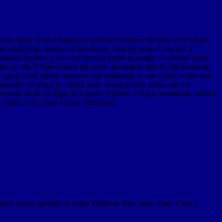
de faptul că pe o pagină de povestiri turistice am scris și eu despre
t mai multe date: anume că directoarea timp de peste 23 de ani a
relui Hașdeu, a fost cea care s-a luptat în justiție cu urmașii foarte
itul ei. Dacă fapta tragică din acest decembrie plin de alte semne de
e, totuși locul merită cunoscut mai amănunțit. L-am vizitat, n-am avut
muzeului. Și totuși pe cardul unde aveam pozele acelei zile s-a
mnificații decât cel legat de Contele Dracula. Vă pot recomanda extrem
emei ce și-a lăsat familia îndurerată.
unicei, genialei și foarte iubitei lui fiice, Iulia. Oare a fost o