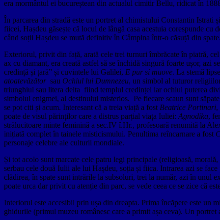
era mormântul ei bucureștean din actualul cimitir Bellu, ridicat în 1888 
În parcarea din stradă este un portret al chimistului Constantin Istrati 
fiicei, Hașdeu găsește că locul de lângă casa acestuia corespunde cu dor
când soții Hașdeu se mută definitiv în Câmpina într-o căsuță din spate.
Exteriorul, privit din față, arată cele trei turnuri îmbrăcate în piatră, ce
ax cu diamant, era creată astfel să se închidă singură foarte ușor, azi 
credință și țară” și cuvintele lui Galilei,
E pur si muove
. La stemă lips
atoatevăzător
sau
Ochiul lui Dumnezeu
, un simbol al tuturor religii
triunghiul sau litera delta fiind templul credinței iar ochiul puterea div
simbolul enigmei, al destinului misterios. Pe fiecare scaun sunt săpate 
se pot citi și acum. Interesant că a treia viață a fost
Beatrice Portinari
,
poate de visul părinților care a distrus parțial viața Iuliei:
Agnodika
, f
strălucitoare minte feminină a sec.IV î.Hr., profesoară renumită la Alex
inițiată complet în tainele misticismului. Penultima reîncarnare a fost
C
personaje celebre ale culturii mondiale.
Și tot acolo sunt marcate cele patru legi principale (religioasă, morală,
serbau cele două Iulii ale lui Hașdeu, soția și fiica. Intrarea azi se fac
clădirea, în spate sunt intrările la subsoluri, trei la număr, azi în unul
poate urca dar privit cu atenție din parc, se vede ceea ce se zice că est
Interiorul este accesibil prin ușa din dreapta. Prima încăpere este un 
ghidurile (primul muzeu românesc care a primit așa ceva). Un portret al 