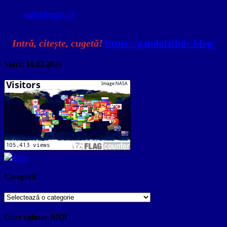
sufletdeturist.ro
Intră, citește, cugetă!
https://gandulzilnic.blog/
Start: 18.02.2020
Categorii
Categorii
Curs valutar BNR