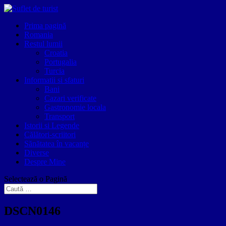
Prima pagină
Romania
Restul lumii
Croatia
Portugalia
Turcia
Informatii si sfaturi
Bani
Cazari verificate
Gastronomie locala
Transport
Istorii si Legende
Călători-scriitori
Sănătatea în vacanțe
Diverse
Despre Mine
Selectează o Pagină
DSCN0146