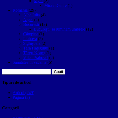
Myra
(2)
Mira / Demre
(1)
Romania
(29)
Alba Iulia
(4)
Argeș
(2)
București
(13)
București, să luminăm umbrele
(12)
Câmpina
(1)
Prahova
(2)
Sighişoara
(2)
Țara Hațegului
(1)
Târgu Neamţ
(1)
Valea Prahovei
(2)
Sănătatea în vacanțe
(6)
Caută
după:
Tipuri de articol
Articol (249)
Pagină (3)
Categorii