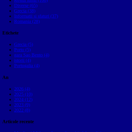
Restul lumii (100)
Diverse (65)
Grecia (38)
Informatii si sfaturi (37)
Romania (28)
Etichete
Grecia (5)
Porto (5)
gara Sao Bento (4)
istorii (4)
Portugalia (4)
An
2026 (4)
2025 (10)
2024 (12)
2023 (9)
2022 (8)
Articole recente