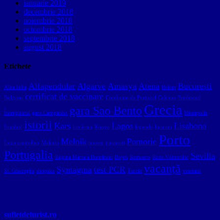
ianuarie 2019
decembrie 2018
noiembrie 2018
octombrie 2018
septembrie 2018
august 2018
Etichete
Alfapendular
Algarve
Amasya
Atena
București
Alba Iulia
Belem
certificat de vaccinare
Bulgaria
Comboios de Portugal
Crăciun
Ferdinand
Grecia
gara Sao Bento
Întregitorul
gara Campanha
Hierapolis
istorii
Kars
Lagos
Lisabona
Istanbul
kavârma
Konya
legende
lipscani
Porto
Melnik
Pomorie
Lupa capitolina
Makaza
muzeu
pașaport
Portugalia
Sevilla
Regina Maria a României
Rojen
Romaero
Roza Vânturilor
vacanță
Syntagma
test PCR
Sf. Gheorghe
shopska
Turcia
veterani
sufletdeturist.ro