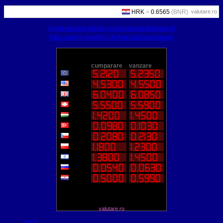
valutare.ro
world-weather.info/forecast/romania/bucharest/
https://world-weather.info/forecast/usa/denver/
valutare.ro