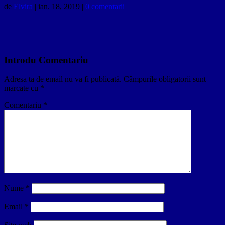
de
Elvira
|
ian. 18, 2019
|
0 comentarii
Introdu Comentariu
Adresa ta de email nu va fi publicată.
Câmpurile obligatorii sunt
marcate cu
*
Comentariu
*
Nume
*
Email
*