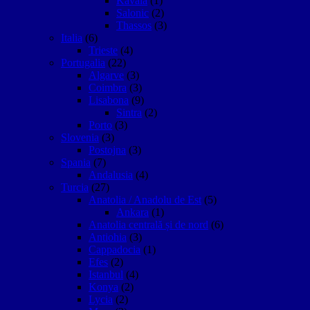
Kavala
(1)
Salonic
(2)
Thassos
(3)
Italia
(6)
Trieste
(4)
Portugalia
(22)
Algarve
(3)
Coimbra
(3)
Lisabona
(9)
Sintra
(2)
Porto
(3)
Slovenia
(3)
Postojna
(3)
Spania
(7)
Andalusia
(4)
Turcia
(27)
Anatolia / Anadolu de Est
(5)
Ankara
(1)
Anatolia centrală și de nord
(6)
Antiohia
(3)
Cappadocia
(1)
Efes
(2)
Istanbul
(4)
Konya
(2)
Lycia
(2)