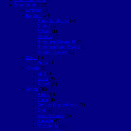
Restul lumii
(138)
Andorra
(1)
Bulgaria
(20)
Bulgaria, diverse
(3)
Litoral
(5)
Melnik
(1)
Plovdiv
(2)
Regiunea Kiustendil
(1)
Regiunea Stara Zagora
(1)
Vekiko Târnovo
(3)
Cehia
(5)
Praga
(3)
Croatia
(9)
Split
(3)
Zadar
(2)
Zagreb
(3)
Grecia
(38)
Atena
(4)
Corfu
(4)
Diverse despre Grecia
(7)
Epir
(4)
Insulele Ionice
(5)
Kastoria
(1)
Macedonia
(11)