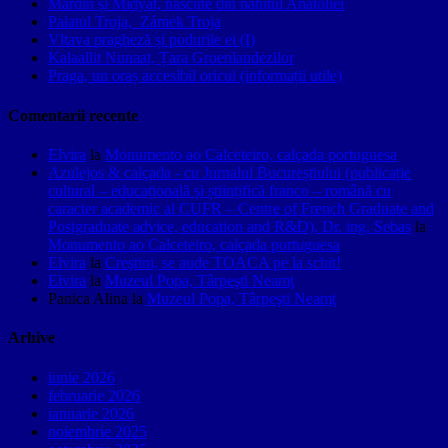
Mardin și Midyat, născute din nahitul Anatoliei
Palatul Troja, Zámek Troja
Vltava pragheză și podurile ei (I)
Kalaallit Nunaat, Țara Groenlandezilor
Praga, un oraș accesibil oricui (informații utile)
Comentarii recente
Elvira
la
Monumento ao Calceteiro, calçada portuguesa
Azulejos & calçada - cu Jurnalul Bucureștiului (publicație
cultural – educațională și științifică franco – română cu
caracter academic al CUFR – Centre of French Graduate and
Postgraduate advice, education and R&D). Dr. ing. Sebas
la
Monumento ao Calceteiro, calçada portuguesa
Elvira
la
Creştini, se aude TOACA pe la schit!
Elvira
la
Muzeul Popa, Târpeşti Neamţ
Panica Alina
la
Muzeul Popa, Târpeşti Neamţ
Arhive
iunie 2026
februarie 2026
ianuarie 2026
noiembrie 2025