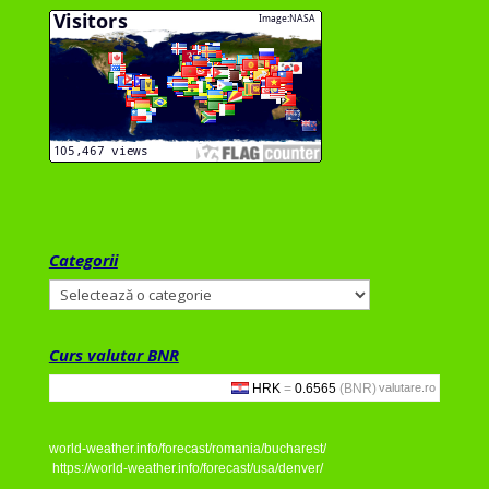
Categorii
Categorii
Curs valutar BNR
valutare.ro
world-weather.info/forecast/romania/bucharest/
https://world-weather.info/forecast/usa/denver/