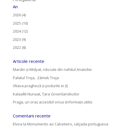
An
2026 (4)
2025 (10)
2024 (12)
2023 (9)
2022 (8)
Articole recente
Mardin și Midyat, născute din nahitul Anatoliei
Palatul Troja, Zámek Troja
Vltava pragheză și podurile ei (I)
Kalaallit Nunaat, Țara Groenlandezilor
Praga, un oraș accesibil oricui (informații utile)
Comentarii recente
Elvira
la
Monumento ao Calceteiro, calçada portuguesa