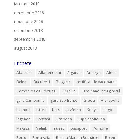
ianuarie 2019
decembrie 2018
noiembrie 2018
octombrie 2018
septembrie 2018
august 2018
Etichete
Alba Iulia
Alfapendular
Algarve
Amasya
Atena
Belem
București
Bulgaria
certificat de vaccinare
Comboios de Portugal
Crăciun
Ferdinand Întregitorul
gara Campanha
gara Sao Bento
Grecia
Hierapolis
Istanbul
istorii
Kars
kavârma
Konya
Lagos
legende
lipscani
Lisabona
Lupa capitolina
Makaza
Melnik
muzeu
pașaport
Pomorie
Porto
Portugalia
Regina Maria a României
Rojen