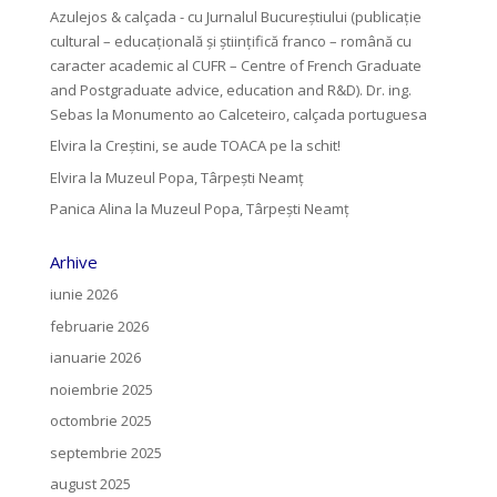
Azulejos & calçada - cu Jurnalul Bucureștiului (publicație
cultural – educațională și științifică franco – română cu
caracter academic al CUFR – Centre of French Graduate
and Postgraduate advice, education and R&D). Dr. ing.
Sebas
la
Monumento ao Calceteiro, calçada portuguesa
Elvira
la
Creştini, se aude TOACA pe la schit!
Elvira
la
Muzeul Popa, Târpeşti Neamţ
Panica Alina
la
Muzeul Popa, Târpeşti Neamţ
Arhive
iunie 2026
februarie 2026
ianuarie 2026
noiembrie 2025
octombrie 2025
septembrie 2025
august 2025