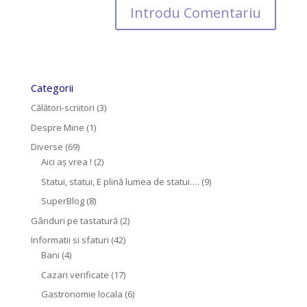
Categorii
Călători-scriitori
(3)
Despre Mine
(1)
Diverse
(69)
Aici aș vrea !
(2)
Statui, statui, E plină lumea de statui….
(9)
SuperBlog
(8)
Gânduri pe tastatură
(2)
Informatii si sfaturi
(42)
Bani
(4)
Cazari verificate
(17)
Gastronomie locala
(6)