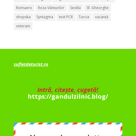
Romaero
Roza Vânturilor
Sevilla
Sf. Gheorghe
shopska
Syntagma
test PCR
Turcia
vacanță
veterani
sufletdeturist.ro
Intră, citește, cugetă!
https://gandulzilnic.blog/