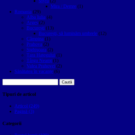
Myra
(2)
Mira / Demre
(1)
Romania
(29)
Alba Iulia
(4)
Argeș
(2)
București
(13)
București, să luminăm umbrele
(12)
Câmpina
(1)
Prahova
(2)
Sighişoara
(2)
Țara Hațegului
(1)
Târgu Neamţ
(1)
Valea Prahovei
(2)
Sănătatea în vacanțe
(6)
Caută
după:
Tipuri de articol
Articol (249)
Pagină (3)
Categorii