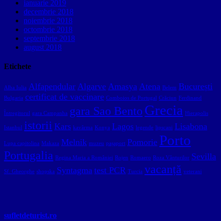
ianuarie 2019
decembrie 2018
noiembrie 2018
octombrie 2018
septembrie 2018
august 2018
Etichete
Alfapendular
Algarve
Amasya
Atena
București
Alba Iulia
Belem
certificat de vaccinare
Bulgaria
Comboios de Portugal
Crăciun
Ferdinand
Grecia
gara Sao Bento
Întregitorul
gara Campanha
Hierapolis
istorii
Kars
Lagos
Lisabona
Istanbul
kavârma
Konya
legende
lipscani
Porto
Melnik
Pomorie
Lupa capitolina
Makaza
muzeu
pașaport
Portugalia
Sevilla
Regina Maria a României
Rojen
Romaero
Roza Vânturilor
vacanță
Syntagma
test PCR
Sf. Gheorghe
shopska
Turcia
veterani
sufletdeturist.ro