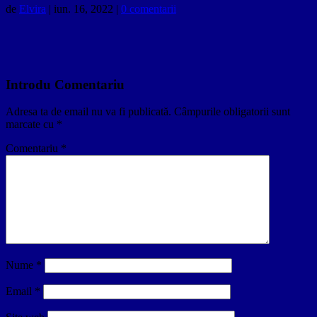
de
Elvira
|
iun. 16, 2022
|
0 comentarii
Introdu Comentariu
Adresa ta de email nu va fi publicată.
Câmpurile obligatorii sunt
marcate cu
*
Comentariu
*
Nume
*
Email
*