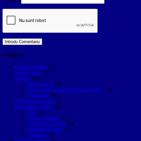
Site web
Categorii
Călători-scriitori
(3)
Despre Mine
(1)
Diverse
(69)
Aici aș vrea !
(2)
Statui, statui, E plină lumea de statui….
(9)
SuperBlog
(8)
Gânduri pe tastatură
(2)
Informatii si sfaturi
(42)
Bani
(4)
Cazari verificate
(17)
Gastronomie locala
(6)
Pregătiri de drum.
(7)
Transport
(7)
Istorii si Legende
(7)