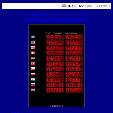
valutare.ro
world-weather.info/forecast/romania/bucharest/
https://world-weather.info/forecast/usa/denver/
valutare.ro