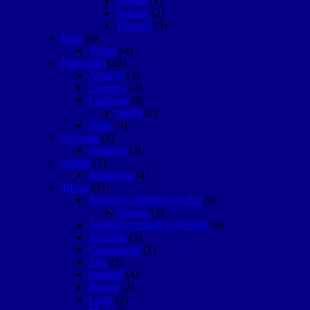
Kavala
(1)
Salonic
(2)
Thassos
(3)
Italia
(6)
Trieste
(4)
Portugalia
(22)
Algarve
(3)
Coimbra
(3)
Lisabona
(9)
Sintra
(2)
Porto
(3)
Slovenia
(3)
Postojna
(3)
Spania
(7)
Andalusia
(4)
Turcia
(27)
Anatolia / Anadolu de Est
(5)
Ankara
(1)
Anatolia centrală și de nord
(6)
Antiohia
(3)
Cappadocia
(1)
Efes
(2)
Istanbul
(4)
Konya
(2)
Lycia
(2)