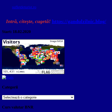
sufletdeturist.ro
Intră, citește, cugetă!
https://gandulzilnic.blog/
Start: 18.02.2020
Categorii
Categorii
Curs valutar BNR