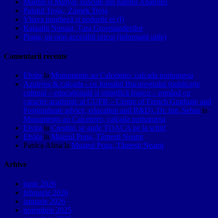
Mardin și Midyat, născute din nahitul Anatoliei
Palatul Troja, Zámek Troja
Vltava pragheză și podurile ei (I)
Kalaallit Nunaat, Țara Groenlandezilor
Praga, un oraș accesibil oricui (informații utile)
Comentarii recente
Elvira
la
Monumento ao Calceteiro, calçada portuguesa
Azulejos & calçada - cu Jurnalul Bucureștiului (publicație
cultural – educațională și științifică franco – română cu
caracter academic al CUFR – Centre of French Graduate and
Postgraduate advice, education and R&D). Dr. ing. Sebas
la
Monumento ao Calceteiro, calçada portuguesa
Elvira
la
Creştini, se aude TOACA pe la schit!
Elvira
la
Muzeul Popa, Târpeşti Neamţ
Panica Alina
la
Muzeul Popa, Târpeşti Neamţ
Arhive
iunie 2026
februarie 2026
ianuarie 2026
noiembrie 2025