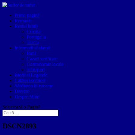
Prima pagină
Romania
Restul lumii
Croatia
Portugalia
Turcia
Informatii si sfaturi
Bani
Cazari verificate
Gastronomie locala
Transport
Istorii si Legende
Călători-scriitori
Sănătatea în vacanțe
Diverse
Despre Mine
Selectează o Pagină
DSCN2893