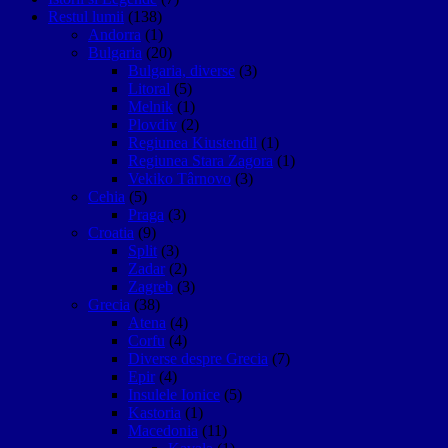
Restul lumii
(138)
Andorra
(1)
Bulgaria
(20)
Bulgaria, diverse
(3)
Litoral
(5)
Melnik
(1)
Plovdiv
(2)
Regiunea Kiustendil
(1)
Regiunea Stara Zagora
(1)
Vekiko Târnovo
(3)
Cehia
(5)
Praga
(3)
Croatia
(9)
Split
(3)
Zadar
(2)
Zagreb
(3)
Grecia
(38)
Atena
(4)
Corfu
(4)
Diverse despre Grecia
(7)
Epir
(4)
Insulele Ionice
(5)
Kastoria
(1)
Macedonia
(11)