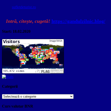
sufletdeturist.ro
Intră, citește, cugetă!
https://gandulzilnic.blog/
Start: 18.02.2020
Categorii
Categorii
Curs valutar BNR