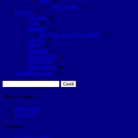
Myra
(2)
Mira / Demre
(1)
Romania
(29)
Alba Iulia
(4)
Argeș
(2)
București
(13)
București, să luminăm umbrele
(12)
Câmpina
(1)
Prahova
(2)
Sighişoara
(2)
Țara Hațegului
(1)
Târgu Neamţ
(1)
Valea Prahovei
(2)
Sănătatea în vacanțe
(6)
Caută
după:
Tipuri de articol
Articol (249)
Pagină (3)
Categorii