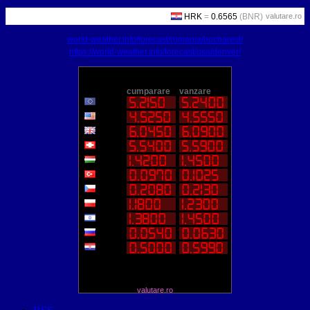
valutare.ro
world-weather.info/forecast/romania/bucharest/
https://world-weather.info/forecast/usa/denver/
valutare.ro