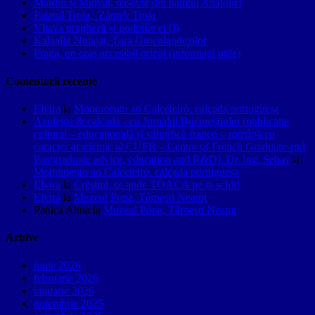
Mardin și Midyat, născute din nahitul Anatoliei
Palatul Troja, Zámek Troja
Vltava pragheză și podurile ei (I)
Kalaallit Nunaat, Țara Groenlandezilor
Praga, un oraș accesibil oricui (informații utile)
Comentarii recente
Elvira
la
Monumento ao Calceteiro, calçada portuguesa
Azulejos & calçada - cu Jurnalul Bucureștiului (publicație
cultural – educațională și științifică franco – română cu
caracter academic al CUFR – Centre of French Graduate and
Postgraduate advice, education and R&D). Dr. ing. Sebas
la
Monumento ao Calceteiro, calçada portuguesa
Elvira
la
Creştini, se aude TOACA pe la schit!
Elvira
la
Muzeul Popa, Târpeşti Neamţ
Panica Alina
la
Muzeul Popa, Târpeşti Neamţ
Arhive
iunie 2026
februarie 2026
ianuarie 2026
noiembrie 2025