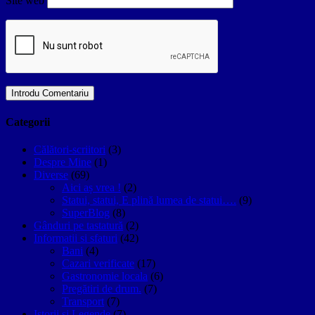
Site web
Categorii
Călători-scriitori
(3)
Despre Mine
(1)
Diverse
(69)
Aici aș vrea !
(2)
Statui, statui, E plină lumea de statui….
(9)
SuperBlog
(8)
Gânduri pe tastatură
(2)
Informatii si sfaturi
(42)
Bani
(4)
Cazari verificate
(17)
Gastronomie locala
(6)
Pregătiri de drum.
(7)
Transport
(7)
Istorii si Legende
(7)