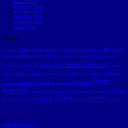
ianuarie 2019
decembrie 2018
noiembrie 2018
octombrie 2018
septembrie 2018
august 2018
Etichete
Alfapendular
Algarve
Amasya
Atena
București
Alba Iulia
Belem
certificat de vaccinare
Bulgaria
Comboios de Portugal
Crăciun
Ferdinand
Grecia
gara Sao Bento
Întregitorul
gara Campanha
Hierapolis
istorii
Kars
Lagos
Lisabona
Istanbul
kavârma
Konya
legende
lipscani
Porto
Melnik
Pomorie
Lupa capitolina
Makaza
muzeu
pașaport
Portugalia
Sevilla
Regina Maria a României
Rojen
Romaero
Roza Vânturilor
vacanță
Syntagma
test PCR
Sf. Gheorghe
shopska
Turcia
veterani
sufletdeturist.ro