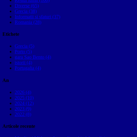
Restul lumii (100)
Diverse (65)
Grecia (38)
Informatii si sfaturi (37)
Romania (28)
Etichete
Grecia (5)
Porto (5)
gara Sao Bento (4)
istorii (4)
Portugalia (4)
An
2026 (4)
2025 (10)
2024 (12)
2023 (9)
2022 (8)
Articole recente