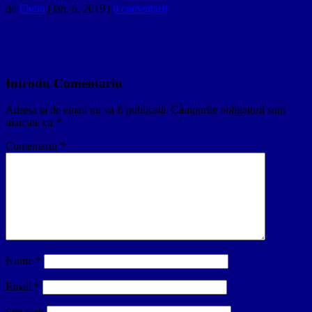
de
Elvira
|
ian. 6, 2019
|
0 comentarii
Introdu Comentariu
Adresa ta de email nu va fi publicată.
Câmpurile obligatorii sunt
marcate cu
*
Comentariu
*
Nume
*
Email
*