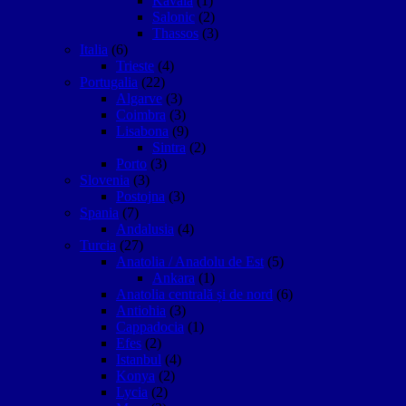
Kavala
(1)
Salonic
(2)
Thassos
(3)
Italia
(6)
Trieste
(4)
Portugalia
(22)
Algarve
(3)
Coimbra
(3)
Lisabona
(9)
Sintra
(2)
Porto
(3)
Slovenia
(3)
Postojna
(3)
Spania
(7)
Andalusia
(4)
Turcia
(27)
Anatolia / Anadolu de Est
(5)
Ankara
(1)
Anatolia centrală și de nord
(6)
Antiohia
(3)
Cappadocia
(1)
Efes
(2)
Istanbul
(4)
Konya
(2)
Lycia
(2)