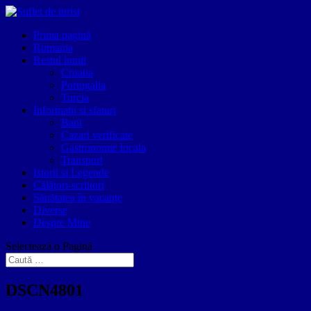
Prima pagină
Romania
Restul lumii
Croatia
Portugalia
Turcia
Informatii si sfaturi
Bani
Cazari verificate
Gastronomie locala
Transport
Istorii si Legende
Călători-scriitori
Sănătatea în vacanțe
Diverse
Despre Mine
Selectează o Pagină
DSCN4801