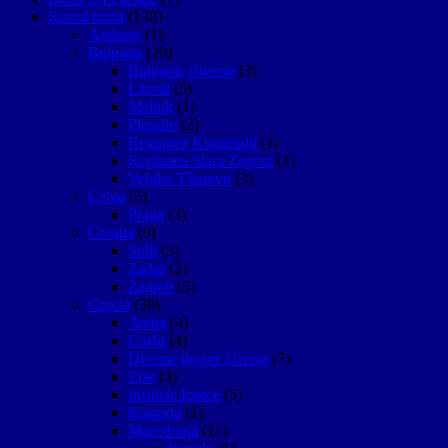
Restul lumii
(138)
Andorra
(1)
Bulgaria
(20)
Bulgaria, diverse
(3)
Litoral
(5)
Melnik
(1)
Plovdiv
(2)
Regiunea Kiustendil
(1)
Regiunea Stara Zagora
(1)
Vekiko Târnovo
(3)
Cehia
(5)
Praga
(3)
Croatia
(9)
Split
(3)
Zadar
(2)
Zagreb
(3)
Grecia
(38)
Atena
(4)
Corfu
(4)
Diverse despre Grecia
(7)
Epir
(4)
Insulele Ionice
(5)
Kastoria
(1)
Macedonia
(11)