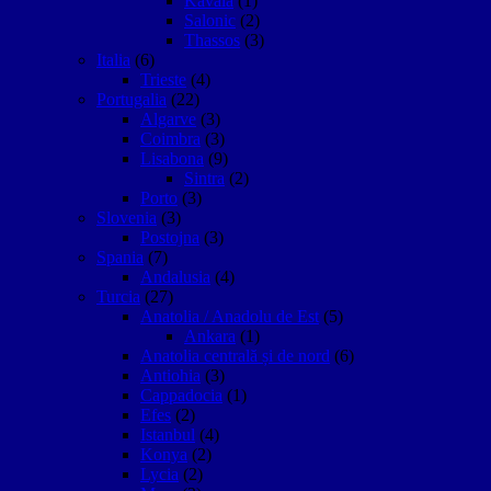
Kavala
(1)
Salonic
(2)
Thassos
(3)
Italia
(6)
Trieste
(4)
Portugalia
(22)
Algarve
(3)
Coimbra
(3)
Lisabona
(9)
Sintra
(2)
Porto
(3)
Slovenia
(3)
Postojna
(3)
Spania
(7)
Andalusia
(4)
Turcia
(27)
Anatolia / Anadolu de Est
(5)
Ankara
(1)
Anatolia centrală și de nord
(6)
Antiohia
(3)
Cappadocia
(1)
Efes
(2)
Istanbul
(4)
Konya
(2)
Lycia
(2)