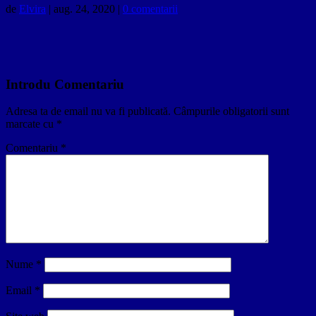
de
Elvira
|
aug. 24, 2020
|
0 comentarii
Introdu Comentariu
Adresa ta de email nu va fi publicată.
Câmpurile obligatorii sunt
marcate cu
*
Comentariu
*
Nume
*
Email
*