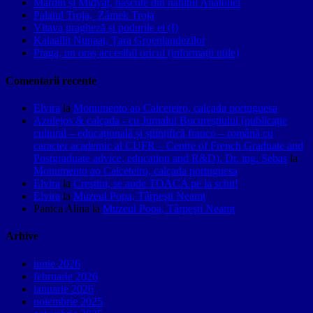
Mardin și Midyat, născute din nahitul Anatoliei
Palatul Troja, Zámek Troja
Vltava pragheză și podurile ei (I)
Kalaallit Nunaat, Țara Groenlandezilor
Praga, un oraș accesibil oricui (informații utile)
Comentarii recente
Elvira
la
Monumento ao Calceteiro, calçada portuguesa
Azulejos & calçada - cu Jurnalul Bucureștiului (publicație
cultural – educațională și științifică franco – română cu
caracter academic al CUFR – Centre of French Graduate and
Postgraduate advice, education and R&D). Dr. ing. Sebas
la
Monumento ao Calceteiro, calçada portuguesa
Elvira
la
Creştini, se aude TOACA pe la schit!
Elvira
la
Muzeul Popa, Târpeşti Neamţ
Panica Alina
la
Muzeul Popa, Târpeşti Neamţ
Arhive
iunie 2026
februarie 2026
ianuarie 2026
noiembrie 2025