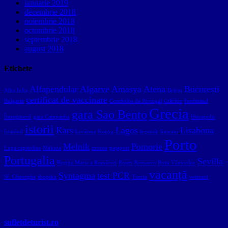
ianuarie 2019
decembrie 2018
noiembrie 2018
octombrie 2018
septembrie 2018
august 2018
Etichete
Alfapendular
Algarve
Amasya
Atena
București
Alba Iulia
Belem
certificat de vaccinare
Bulgaria
Comboios de Portugal
Crăciun
Ferdinand
Grecia
gara Sao Bento
Întregitorul
gara Campanha
Hierapolis
istorii
Kars
Lagos
Lisabona
Istanbul
kavârma
Konya
legende
lipscani
Porto
Melnik
Pomorie
Lupa capitolina
Makaza
muzeu
pașaport
Portugalia
Sevilla
Regina Maria a României
Rojen
Romaero
Roza Vânturilor
vacanță
Syntagma
test PCR
Sf. Gheorghe
shopska
Turcia
veterani
sufletdeturist.ro