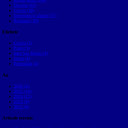
Restul lumii (100)
Diverse (65)
Grecia (38)
Informatii si sfaturi (37)
Romania (28)
Etichete
Grecia (5)
Porto (5)
gara Sao Bento (4)
istorii (4)
Portugalia (4)
An
2026 (4)
2025 (10)
2024 (12)
2023 (9)
2022 (8)
Articole recente