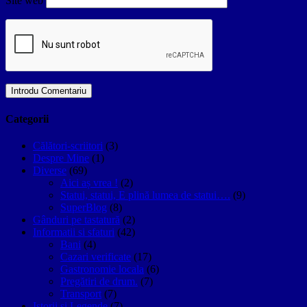
Site web
Categorii
Călători-scriitori
(3)
Despre Mine
(1)
Diverse
(69)
Aici aș vrea !
(2)
Statui, statui, E plină lumea de statui….
(9)
SuperBlog
(8)
Gânduri pe tastatură
(2)
Informatii si sfaturi
(42)
Bani
(4)
Cazari verificate
(17)
Gastronomie locala
(6)
Pregătiri de drum.
(7)
Transport
(7)
Istorii si Legende
(7)