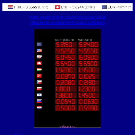
valutare.ro
world-weather.info/forecast/romania/bucharest/
https://world-weather.info/forecast/usa/denver/
valutare.ro