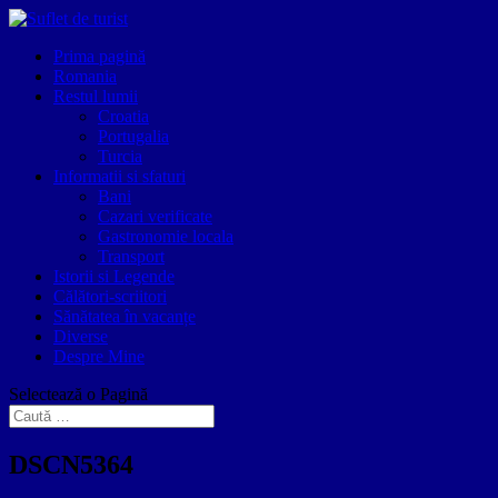
Prima pagină
Romania
Restul lumii
Croatia
Portugalia
Turcia
Informatii si sfaturi
Bani
Cazari verificate
Gastronomie locala
Transport
Istorii si Legende
Călători-scriitori
Sănătatea în vacanțe
Diverse
Despre Mine
Selectează o Pagină
DSCN5364