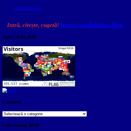
sufletdeturist.ro
Intră, citește, cugetă!
https://gandulzilnic.blog/
Start: 18.02.2020
Categorii
Categorii
Curs valutar BNR