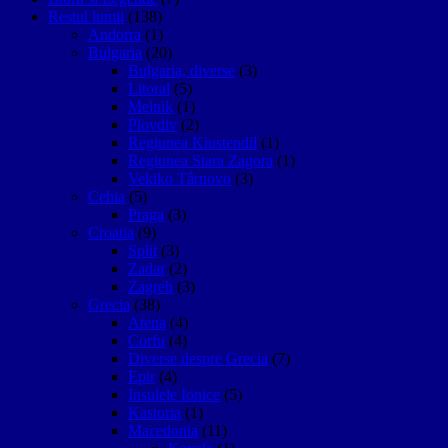
Restul lumii
(138)
Andorra
(1)
Bulgaria
(20)
Bulgaria, diverse
(3)
Litoral
(5)
Melnik
(1)
Plovdiv
(2)
Regiunea Kiustendil
(1)
Regiunea Stara Zagora
(1)
Vekiko Târnovo
(3)
Cehia
(5)
Praga
(3)
Croatia
(9)
Split
(3)
Zadar
(2)
Zagreb
(3)
Grecia
(38)
Atena
(4)
Corfu
(4)
Diverse despre Grecia
(7)
Epir
(4)
Insulele Ionice
(5)
Kastoria
(1)
Macedonia
(11)