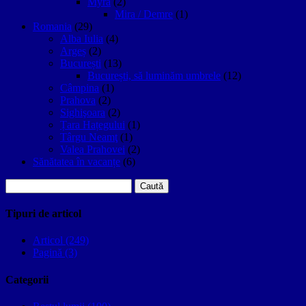
Myra
(2)
Mira / Demre
(1)
Romania
(29)
Alba Iulia
(4)
Argeș
(2)
București
(13)
București, să luminăm umbrele
(12)
Câmpina
(1)
Prahova
(2)
Sighişoara
(2)
Țara Hațegului
(1)
Târgu Neamţ
(1)
Valea Prahovei
(2)
Sănătatea în vacanțe
(6)
Caută
după:
Tipuri de articol
Articol (249)
Pagină (3)
Categorii