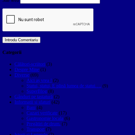
Site web
Categorii
Călători-scriitori
(3)
Despre Mine
(1)
Diverse
(69)
Aici aș vrea !
(2)
Statui, statui, E plină lumea de statui….
(9)
SuperBlog
(8)
Gânduri pe tastatură
(2)
Informatii si sfaturi
(42)
Bani
(4)
Cazari verificate
(17)
Gastronomie locala
(6)
Pregătiri de drum.
(7)
Transport
(7)
Istorii si Legende
(7)