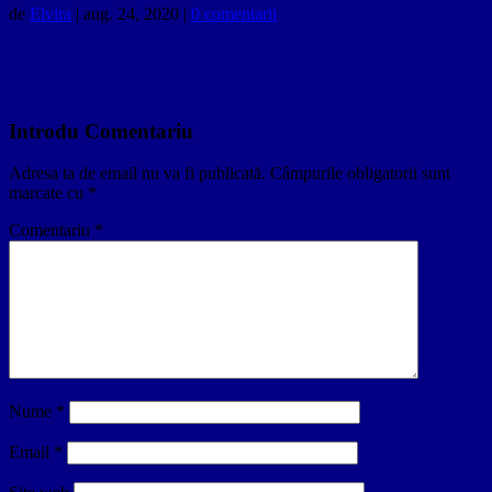
de
Elvira
|
aug. 24, 2020
|
0 comentarii
Introdu Comentariu
Adresa ta de email nu va fi publicată.
Câmpurile obligatorii sunt
marcate cu
*
Comentariu
*
Nume
*
Email
*