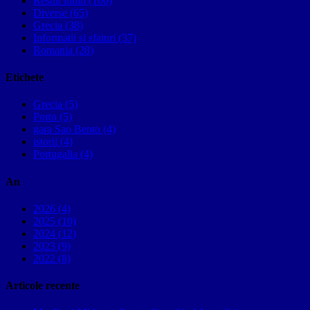
Restul lumii (100)
Diverse (65)
Grecia (38)
Informatii si sfaturi (37)
Romania (28)
Etichete
Grecia (5)
Porto (5)
gara Sao Bento (4)
istorii (4)
Portugalia (4)
An
2026 (4)
2025 (10)
2024 (12)
2023 (9)
2022 (8)
Articole recente