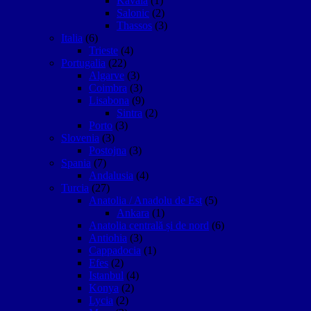
Kavala
(1)
Salonic
(2)
Thassos
(3)
Italia
(6)
Trieste
(4)
Portugalia
(22)
Algarve
(3)
Coimbra
(3)
Lisabona
(9)
Sintra
(2)
Porto
(3)
Slovenia
(3)
Postojna
(3)
Spania
(7)
Andalusia
(4)
Turcia
(27)
Anatolia / Anadolu de Est
(5)
Ankara
(1)
Anatolia centrală și de nord
(6)
Antiohia
(3)
Cappadocia
(1)
Efes
(2)
Istanbul
(4)
Konya
(2)
Lycia
(2)