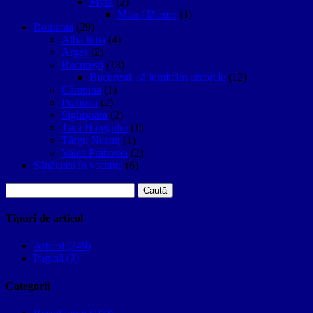
Myra
(2)
Mira / Demre
(1)
Romania
(29)
Alba Iulia
(4)
Argeș
(2)
București
(13)
București, să luminăm umbrele
(12)
Câmpina
(1)
Prahova
(2)
Sighişoara
(2)
Țara Hațegului
(1)
Târgu Neamţ
(1)
Valea Prahovei
(2)
Sănătatea în vacanțe
(6)
Caută
după:
Tipuri de articol
Articol (249)
Pagină (3)
Categorii