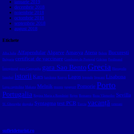
ianuarie 2019
decembrie 2018
noiembrie 2018
octombrie 2018
septembrie 2018
august 2018
Etichete
Alfapendular
Algarve
Amasya
Atena
București
Alba Iulia
Belem
certificat de vaccinare
Bulgaria
Comboios de Portugal
Crăciun
Ferdinand
Grecia
gara Sao Bento
Întregitorul
gara Campanha
Hierapolis
istorii
Kars
Lagos
Lisabona
Istanbul
kavârma
Konya
legende
lipscani
Porto
Melnik
Pomorie
Lupa capitolina
Makaza
muzeu
pașaport
Portugalia
Sevilla
Regina Maria a României
Rojen
Romaero
Roza Vânturilor
vacanță
Syntagma
test PCR
Sf. Gheorghe
shopska
Turcia
veterani
sufletdeturist.ro