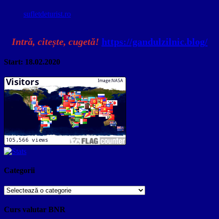
sufletdeturist.ro
Intră, citește, cugetă!
https://gandulzilnic.blog/
Start: 18.02.2020
Categorii
Categorii
Curs valutar BNR