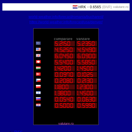
valutare.ro
world-weather.info/forecast/romania/bucharest/
https://world-weather.info/forecast/usa/denver/
valutare.ro