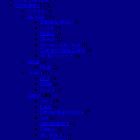
Restul lumii
(138)
Andorra
(1)
Bulgaria
(20)
Bulgaria, diverse
(3)
Litoral
(5)
Melnik
(1)
Plovdiv
(2)
Regiunea Kiustendil
(1)
Regiunea Stara Zagora
(1)
Vekiko Târnovo
(3)
Cehia
(5)
Praga
(3)
Croatia
(9)
Split
(3)
Zadar
(2)
Zagreb
(3)
Grecia
(38)
Atena
(4)
Corfu
(4)
Diverse despre Grecia
(7)
Epir
(4)
Insulele Ionice
(5)
Kastoria
(1)
Macedonia
(11)