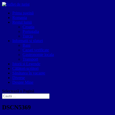
Prima pagină
Romania
Restul lumii
Croatia
Portugalia
Turcia
Informatii si sfaturi
Bani
Cazari verificate
Gastronomie locala
Transport
Istorii si Legende
Călători-scriitori
Sănătatea în vacanțe
Diverse
Despre Mine
Selectează o Pagină
DSCN5369