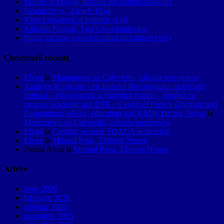
Mardin și Midyat, născute din nahitul Anatoliei
Palatul Troja, Zámek Troja
Vltava pragheză și podurile ei (I)
Kalaallit Nunaat, Țara Groenlandezilor
Praga, un oraș accesibil oricui (informații utile)
Comentarii recente
Elvira
la
Monumento ao Calceteiro, calçada portuguesa
Azulejos & calçada - cu Jurnalul Bucureștiului (publicație
cultural – educațională și științifică franco – română cu
caracter academic al CUFR – Centre of French Graduate and
Postgraduate advice, education and R&D). Dr. ing. Sebas
la
Monumento ao Calceteiro, calçada portuguesa
Elvira
la
Creştini, se aude TOACA pe la schit!
Elvira
la
Muzeul Popa, Târpeşti Neamţ
Panica Alina
la
Muzeul Popa, Târpeşti Neamţ
Arhive
iunie 2026
februarie 2026
ianuarie 2026
noiembrie 2025