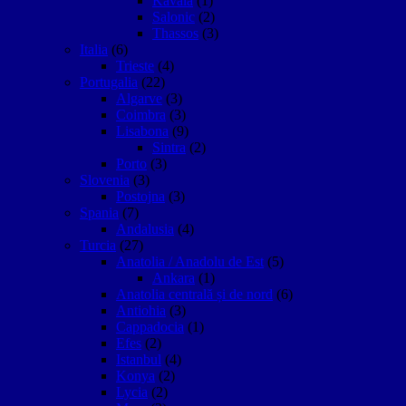
Kavala
(1)
Salonic
(2)
Thassos
(3)
Italia
(6)
Trieste
(4)
Portugalia
(22)
Algarve
(3)
Coimbra
(3)
Lisabona
(9)
Sintra
(2)
Porto
(3)
Slovenia
(3)
Postojna
(3)
Spania
(7)
Andalusia
(4)
Turcia
(27)
Anatolia / Anadolu de Est
(5)
Ankara
(1)
Anatolia centrală și de nord
(6)
Antiohia
(3)
Cappadocia
(1)
Efes
(2)
Istanbul
(4)
Konya
(2)
Lycia
(2)