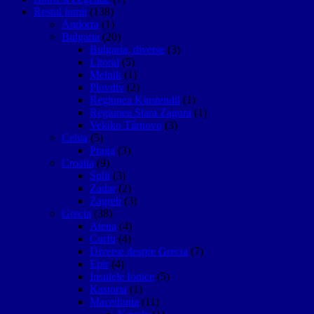
Restul lumii
(138)
Andorra
(1)
Bulgaria
(20)
Bulgaria, diverse
(3)
Litoral
(5)
Melnik
(1)
Plovdiv
(2)
Regiunea Kiustendil
(1)
Regiunea Stara Zagora
(1)
Vekiko Târnovo
(3)
Cehia
(5)
Praga
(3)
Croatia
(9)
Split
(3)
Zadar
(2)
Zagreb
(3)
Grecia
(38)
Atena
(4)
Corfu
(4)
Diverse despre Grecia
(7)
Epir
(4)
Insulele Ionice
(5)
Kastoria
(1)
Macedonia
(11)