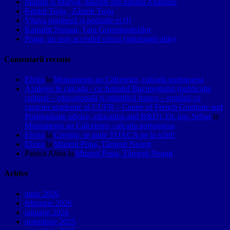
Mardin și Midyat, născute din nahitul Anatoliei
Palatul Troja, Zámek Troja
Vltava pragheză și podurile ei (I)
Kalaallit Nunaat, Țara Groenlandezilor
Praga, un oraș accesibil oricui (informații utile)
Comentarii recente
Elvira
la
Monumento ao Calceteiro, calçada portuguesa
Azulejos & calçada - cu Jurnalul Bucureștiului (publicație
cultural – educațională și științifică franco – română cu
caracter academic al CUFR – Centre of French Graduate and
Postgraduate advice, education and R&D). Dr. ing. Sebas
la
Monumento ao Calceteiro, calçada portuguesa
Elvira
la
Creştini, se aude TOACA pe la schit!
Elvira
la
Muzeul Popa, Târpeşti Neamţ
Panica Alina
la
Muzeul Popa, Târpeşti Neamţ
Arhive
iunie 2026
februarie 2026
ianuarie 2026
noiembrie 2025