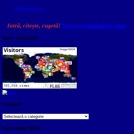
sufletdeturist.ro
Intră, citește, cugetă!
https://gandulzilnic.blog/
Start: 18.02.2020
Categorii
Categorii
Curs valutar BNR