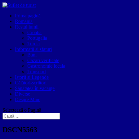
Prima pagină
Romania
Restul lumii
Croatia
Portugalia
Turcia
Informatii si sfaturi
Bani
Cazari verificate
Gastronomie locala
Transport
Istorii si Legende
Călători-scriitori
Sănătatea în vacanțe
Diverse
Despre Mine
Selectează o Pagină
DSCN5563