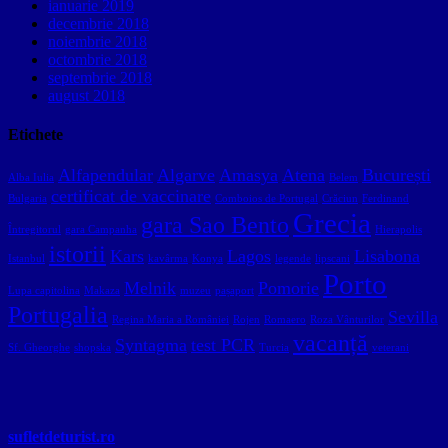
ianuarie 2019
decembrie 2018
noiembrie 2018
octombrie 2018
septembrie 2018
august 2018
Etichete
Alfapendular
Algarve
Amasya
Atena
București
Alba Iulia
Belem
certificat de vaccinare
Bulgaria
Comboios de Portugal
Crăciun
Ferdinand
Grecia
gara Sao Bento
Întregitorul
gara Campanha
Hierapolis
istorii
Kars
Lagos
Lisabona
Istanbul
kavârma
Konya
legende
lipscani
Porto
Melnik
Pomorie
Lupa capitolina
Makaza
muzeu
pașaport
Portugalia
Sevilla
Regina Maria a României
Rojen
Romaero
Roza Vânturilor
vacanță
Syntagma
test PCR
Sf. Gheorghe
shopska
Turcia
veterani
sufletdeturist.ro