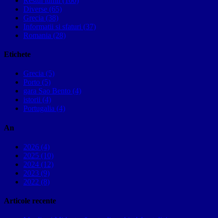
Restul lumii (100)
Diverse (65)
Grecia (38)
Informatii si sfaturi (37)
Romania (28)
Etichete
Grecia (5)
Porto (5)
gara Sao Bento (4)
istorii (4)
Portugalia (4)
An
2026 (4)
2025 (10)
2024 (12)
2023 (9)
2022 (8)
Articole recente