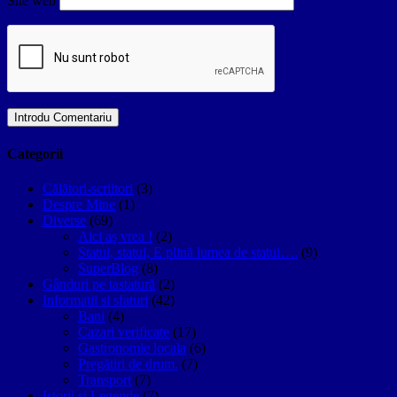
Site web
Categorii
Călători-scriitori
(3)
Despre Mine
(1)
Diverse
(69)
Aici aș vrea !
(2)
Statui, statui, E plină lumea de statui….
(9)
SuperBlog
(8)
Gânduri pe tastatură
(2)
Informatii si sfaturi
(42)
Bani
(4)
Cazari verificate
(17)
Gastronomie locala
(6)
Pregătiri de drum.
(7)
Transport
(7)
Istorii si Legende
(7)