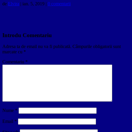
de
Elvira
|
ian. 5, 2019
|
0 comentarii
Introdu Comentariu
Adresa ta de email nu va fi publicată.
Câmpurile obligatorii sunt
marcate cu
*
Comentariu
*
Nume
*
Email
*