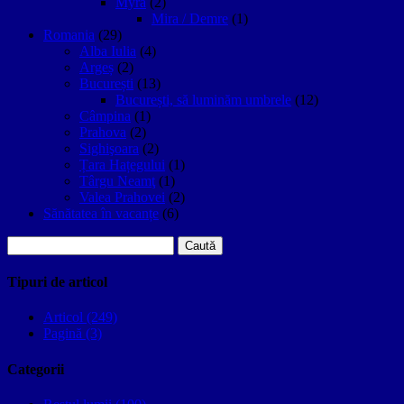
Myra
(2)
Mira / Demre
(1)
Romania
(29)
Alba Iulia
(4)
Argeș
(2)
București
(13)
București, să luminăm umbrele
(12)
Câmpina
(1)
Prahova
(2)
Sighişoara
(2)
Țara Hațegului
(1)
Târgu Neamţ
(1)
Valea Prahovei
(2)
Sănătatea în vacanțe
(6)
Caută
după:
Tipuri de articol
Articol (249)
Pagină (3)
Categorii