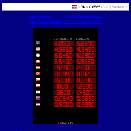
valutare.ro
world-weather.info/forecast/romania/bucharest/
https://world-weather.info/forecast/usa/denver/
valutare.ro