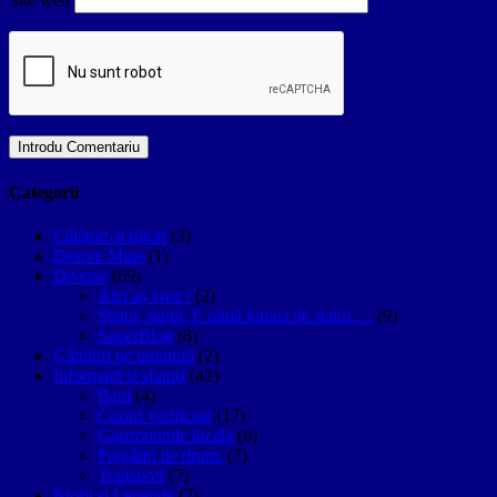
Site web
Categorii
Călători-scriitori
(3)
Despre Mine
(1)
Diverse
(69)
Aici aș vrea !
(2)
Statui, statui, E plină lumea de statui….
(9)
SuperBlog
(8)
Gânduri pe tastatură
(2)
Informatii si sfaturi
(42)
Bani
(4)
Cazari verificate
(17)
Gastronomie locala
(6)
Pregătiri de drum.
(7)
Transport
(7)
Istorii si Legende
(7)