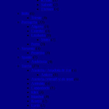
Kavala
(1)
Salonic
(2)
Thassos
(3)
Italia
(6)
Trieste
(4)
Portugalia
(22)
Algarve
(3)
Coimbra
(3)
Lisabona
(9)
Sintra
(2)
Porto
(3)
Slovenia
(3)
Postojna
(3)
Spania
(7)
Andalusia
(4)
Turcia
(27)
Anatolia / Anadolu de Est
(5)
Ankara
(1)
Anatolia centrală și de nord
(6)
Antiohia
(3)
Cappadocia
(1)
Efes
(2)
Istanbul
(4)
Konya
(2)
Lycia
(2)