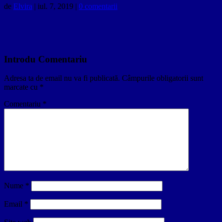
de
Elvira
|
iul. 7, 2019
|
0 comentarii
Introdu Comentariu
Adresa ta de email nu va fi publicată.
Câmpurile obligatorii sunt
marcate cu
*
Comentariu
*
Nume
*
Email
*