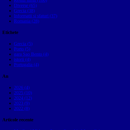
Restul lumii (100)
Diverse (65)
Grecia (38)
Informatii si sfaturi (37)
Romania (28)
Etichete
Grecia (5)
Porto (5)
gara Sao Bento (4)
istorii (4)
Portugalia (4)
An
2026 (4)
2025 (10)
2024 (12)
2023 (9)
2022 (8)
Articole recente