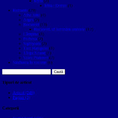
Myra
(2)
Mira / Demre
(1)
Romania
(29)
Alba Iulia
(4)
Argeș
(2)
București
(13)
București, să luminăm umbrele
(12)
Câmpina
(1)
Prahova
(2)
Sighişoara
(2)
Țara Hațegului
(1)
Târgu Neamţ
(1)
Valea Prahovei
(2)
Sănătatea în vacanțe
(6)
Caută
după:
Tipuri de articol
Articol (249)
Pagină (3)
Categorii