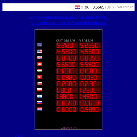
valutare.ro
world-weather.info/forecast/romania/bucharest/
https://world-weather.info/forecast/usa/denver/
valutare.ro