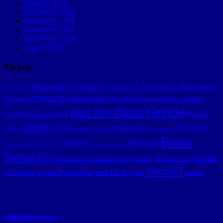
ianuarie 2019
decembrie 2018
noiembrie 2018
octombrie 2018
septembrie 2018
august 2018
Etichete
Alfapendular
Algarve
Amasya
Atena
București
Alba Iulia
Belem
certificat de vaccinare
Bulgaria
Comboios de Portugal
Crăciun
Ferdinand
Grecia
gara Sao Bento
Întregitorul
gara Campanha
Hierapolis
istorii
Kars
Lagos
Lisabona
Istanbul
kavârma
Konya
legende
lipscani
Porto
Melnik
Pomorie
Lupa capitolina
Makaza
muzeu
pașaport
Portugalia
Sevilla
Regina Maria a României
Rojen
Romaero
Roza Vânturilor
vacanță
Syntagma
test PCR
Sf. Gheorghe
shopska
Turcia
veterani
sufletdeturist.ro