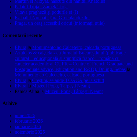
Mardin și Midyat, născute din nahitul Anatoliei
Palatul Troja, Zámek Troja
Vltava pragheză și podurile ei (I)
Kalaallit Nunaat, Țara Groenlandezilor
Praga, un oraș accesibil oricui (informații utile)
Comentarii recente
Elvira
la
Monumento ao Calceteiro, calçada portuguesa
Azulejos & calçada - cu Jurnalul Bucureștiului (publicație
cultural – educațională și științifică franco – română cu
caracter academic al CUFR – Centre of French Graduate and
Postgraduate advice, education and R&D). Dr. ing. Sebas
la
Monumento ao Calceteiro, calçada portuguesa
Elvira
la
Creştini, se aude TOACA pe la schit!
Elvira
la
Muzeul Popa, Târpeşti Neamţ
Panica Alina
la
Muzeul Popa, Târpeşti Neamţ
Arhive
iunie 2026
februarie 2026
ianuarie 2026
noiembrie 2025