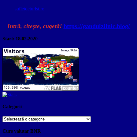
sufletdeturist.ro
Intră, citește, cugetă!
https://gandulzilnic.blog/
Start: 18.02.2020
Categorii
Categorii
Curs valutar BNR