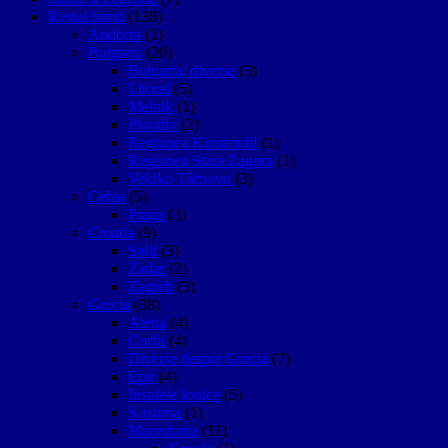
Restul lumii
(138)
Andorra
(1)
Bulgaria
(20)
Bulgaria, diverse
(3)
Litoral
(5)
Melnik
(1)
Plovdiv
(2)
Regiunea Kiustendil
(1)
Regiunea Stara Zagora
(1)
Vekiko Târnovo
(3)
Cehia
(5)
Praga
(3)
Croatia
(9)
Split
(3)
Zadar
(2)
Zagreb
(3)
Grecia
(38)
Atena
(4)
Corfu
(4)
Diverse despre Grecia
(7)
Epir
(4)
Insulele Ionice
(5)
Kastoria
(1)
Macedonia
(11)