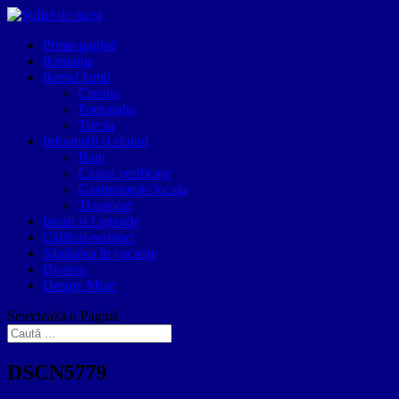
Prima pagină
Romania
Restul lumii
Croatia
Portugalia
Turcia
Informatii si sfaturi
Bani
Cazari verificate
Gastronomie locala
Transport
Istorii si Legende
Călători-scriitori
Sănătatea în vacanțe
Diverse
Despre Mine
Selectează o Pagină
DSCN5779