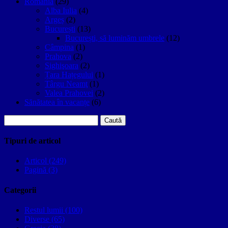
Romania
(29)
Alba Iulia
(4)
Argeș
(2)
București
(13)
București, să luminăm umbrele
(12)
Câmpina
(1)
Prahova
(2)
Sighişoara
(2)
Țara Hațegului
(1)
Târgu Neamţ
(1)
Valea Prahovei
(2)
Sănătatea în vacanțe
(6)
Caută
după:
Tipuri de articol
Articol (249)
Pagină (3)
Categorii
Restul lumii (100)
Diverse (65)