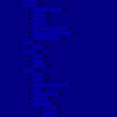
Bulgaria
(20)
Bulgaria, diverse
(3)
Litoral
(5)
Melnik
(1)
Plovdiv
(2)
Regiunea Kiustendil
(1)
Regiunea Stara Zagora
(1)
Vekiko Târnovo
(3)
Cehia
(5)
Praga
(3)
Croatia
(9)
Split
(3)
Zadar
(2)
Zagreb
(3)
Grecia
(38)
Atena
(4)
Corfu
(4)
Diverse despre Grecia
(7)
Epir
(4)
Insulele Ionice
(5)
Kastoria
(1)
Macedonia
(11)
Kavala
(1)
Salonic
(2)