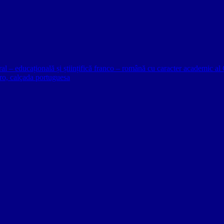
ural – educațională și științifică franco – română cu caracter academic
o, calçada portuguesa