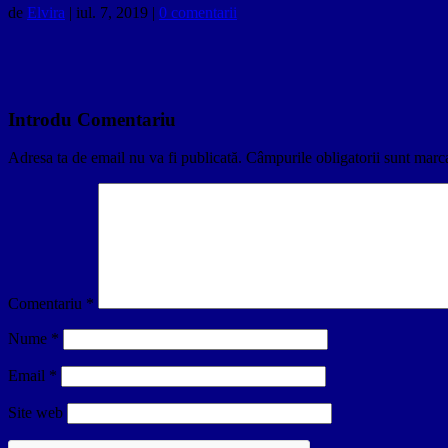
de
Elvira
|
iul. 7, 2019
|
0 comentarii
Introdu Comentariu
Adresa ta de email nu va fi publicată.
Câmpurile obligatorii sunt marc
Comentariu
*
Nume
*
Email
*
Site web