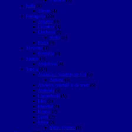
Thassos
(3)
Italia
(6)
Trieste
(4)
Portugalia
(22)
Algarve
(3)
Coimbra
(3)
Lisabona
(9)
Sintra
(2)
Porto
(3)
Slovenia
(3)
Postojna
(3)
Spania
(7)
Andalusia
(4)
Turcia
(27)
Anatolia / Anadolu de Est
(5)
Ankara
(1)
Anatolia centrală și de nord
(6)
Antiohia
(3)
Cappadocia
(1)
Efes
(2)
Istanbul
(4)
Konya
(2)
Lycia
(2)
Myra
(2)
Mira / Demre
(1)