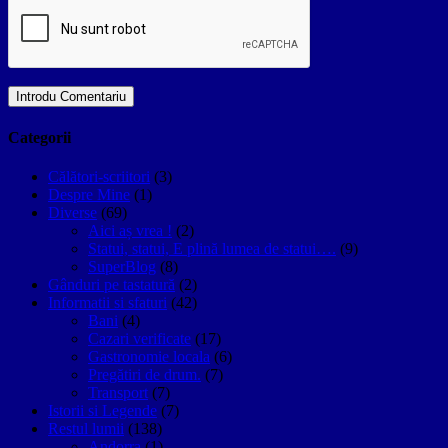
Categorii
Călători-scriitori
(3)
Despre Mine
(1)
Diverse
(69)
Aici aș vrea !
(2)
Statui, statui, E plină lumea de statui….
(9)
SuperBlog
(8)
Gânduri pe tastatură
(2)
Informatii si sfaturi
(42)
Bani
(4)
Cazari verificate
(17)
Gastronomie locala
(6)
Pregătiri de drum.
(7)
Transport
(7)
Istorii si Legende
(7)
Restul lumii
(138)
Andorra
(1)