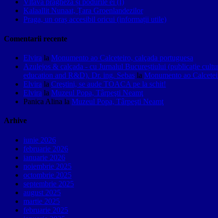
Vltava pragheză și podurile ei (I)
Kalaallit Nunaat, Țara Groenlandezilor
Praga, un oraș accesibil oricui (informații utile)
Comentarii recente
Elvira
la
Monumento ao Calceteiro, calçada portuguesa
Azulejos & calçada - cu Jurnalul Bucureștiului (publicație cult
education and R&D). Dr. ing. Sebas
la
Monumento ao Calceteir
Elvira
la
Creştini, se aude TOACA pe la schit!
Elvira
la
Muzeul Popa, Târpeşti Neamţ
Panica Alina
la
Muzeul Popa, Târpeşti Neamţ
Arhive
iunie 2026
februarie 2026
ianuarie 2026
noiembrie 2025
octombrie 2025
septembrie 2025
august 2025
martie 2025
februarie 2025