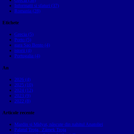
Grecia (38)
Informatii si sfaturi (37)
Romania (28)
Etichete
Grecia (5)
Porto (5)
gara Sao Bento (4)
istorii (4)
Portugalia (4)
An
2026 (4)
2025 (10)
2024 (12)
2023 (9)
2022 (8)
Articole recente
Mardin și Midyat, născute din nahitul Anatoliei
Palatul Troja, Zámek Troja