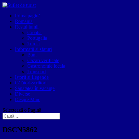
Prima pagină
Romania
Restul lumii
Croatia
Portugalia
Turcia
Informatii si sfaturi
Bani
Cazari verificate
Gastronomie locala
Transport
Istorii si Legende
Călători-scriitori
Sănătatea în vacanțe
Diverse
Despre Mine
Selectează o Pagină
DSCN5862