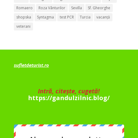
Romaero
Roza Vânturilor
Sevilla
Sf. Gheorghe
shopska
Syntagma
test PCR
Turcia
vacanță
veterani
sufletdeturist.ro
Intră, citește, cugetă!
https://gandulzilnic.blog/