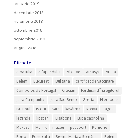
ianuarie 2019
decembrie 2018
noiembrie 2018
octombrie 2018
septembrie 2018
august 2018
Etichete
Alba Iulia
Alfapendular
Algarve
Amasya
Atena
Belem
București
Bulgaria
certificat de vaccinare
Comboios de Portugal
Crăciun
Ferdinand Întregitorul
gara Campanha
gara Sao Bento
Grecia
Hierapolis
Istanbul
istorii
Kars
kavârma
Konya
Lagos
legende
lipscani
Lisabona
Lupa capitolina
Makaza
Melnik
muzeu
pașaport
Pomorie
Porto
Portugalia
Regina Maria a României
Rojen