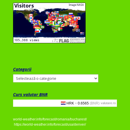
Categorii
Categorii
Curs valutar BNR
valutare.ro
world-weather.info/forecast/romania/bucharest/
https://world-weather.info/forecast/usa/denver/