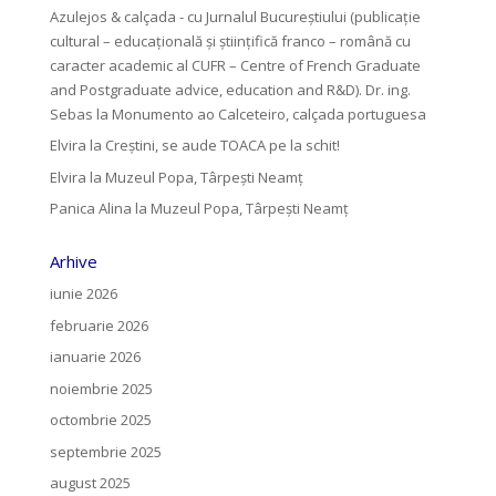
Azulejos & calçada - cu Jurnalul Bucureștiului (publicație
cultural – educațională și științifică franco – română cu
caracter academic al CUFR – Centre of French Graduate
and Postgraduate advice, education and R&D). Dr. ing.
Sebas
la
Monumento ao Calceteiro, calçada portuguesa
Elvira
la
Creştini, se aude TOACA pe la schit!
Elvira
la
Muzeul Popa, Târpeşti Neamţ
Panica Alina
la
Muzeul Popa, Târpeşti Neamţ
Arhive
iunie 2026
februarie 2026
ianuarie 2026
noiembrie 2025
octombrie 2025
septembrie 2025
august 2025