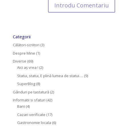
Categorii
Călători-scriitori
(3)
Despre Mine
(1)
Diverse
(69)
Aici aș vrea !
(2)
Statui, statui, E plină lumea de statui….
(9)
SuperBlog
(8)
Gânduri pe tastatură
(2)
Informatii si sfaturi
(42)
Bani
(4)
Cazari verificate
(17)
Gastronomie locala
(6)