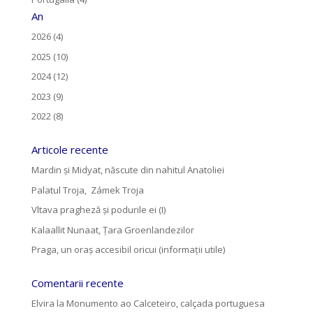
An
2026 (4)
2025 (10)
2024 (12)
2023 (9)
2022 (8)
Articole recente
Mardin și Midyat, născute din nahitul Anatoliei
Palatul Troja, Zámek Troja
Vltava pragheză și podurile ei (I)
Kalaallit Nunaat, Țara Groenlandezilor
Praga, un oraș accesibil oricui (informații utile)
Comentarii recente
Elvira
la
Monumento ao Calceteiro, calçada portuguesa