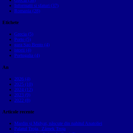
Grecia (38)
Informatii si sfaturi (37)
Romania (28)
Etichete
Grecia (5)
Porto (5)
gara Sao Bento (4)
istorii (4)
Portugalia (4)
An
2026 (4)
2025 (10)
2024 (12)
2023 (9)
2022 (8)
Articole recente
Mardin și Midyat, născute din nahitul Anatoliei
Palatul Troja, Zámek Troja