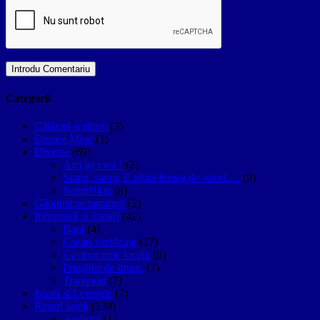
Categorii
Călători-scriitori
(3)
Despre Mine
(1)
Diverse
(69)
Aici aș vrea !
(2)
Statui, statui, E plină lumea de statui….
(9)
SuperBlog
(8)
Gânduri pe tastatură
(2)
Informatii si sfaturi
(42)
Bani
(4)
Cazari verificate
(17)
Gastronomie locala
(6)
Pregătiri de drum.
(7)
Transport
(7)
Istorii si Legende
(7)
Restul lumii
(138)
Andorra
(1)