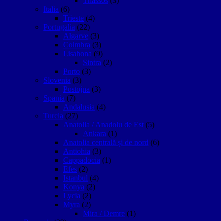
Thassos
(3)
Italia
(6)
Trieste
(4)
Portugalia
(22)
Algarve
(3)
Coimbra
(3)
Lisabona
(9)
Sintra
(2)
Porto
(3)
Slovenia
(3)
Postojna
(3)
Spania
(7)
Andalusia
(4)
Turcia
(27)
Anatolia / Anadolu de Est
(5)
Ankara
(1)
Anatolia centrală și de nord
(6)
Antiohia
(3)
Cappadocia
(1)
Efes
(2)
Istanbul
(4)
Konya
(2)
Lycia
(2)
Myra
(2)
Mira / Demre
(1)