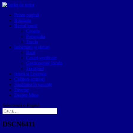
Prima pagină
Romania
Restul lumii
Croatia
Portugalia
Turcia
Informatii si sfaturi
Bani
Cazari verificate
Gastronomie locala
Transport
Istorii si Legende
Călători-scriitori
Sănătatea în vacanțe
Diverse
Despre Mine
Selectează o Pagină
DSCN6411