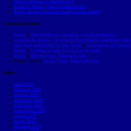
Vltava pragheză și podurile ei (I)
Kalaallit Nunaat, Țara Groenlandezilor
Praga, un oraș accesibil oricui (informații utile)
Comentarii recente
Elvira
la
Monumento ao Calceteiro, calçada portuguesa
Azulejos & calçada - cu Jurnalul Bucureștiului (publicație cult
education and R&D). Dr. ing. Sebas
la
Monumento ao Calceteir
Elvira
la
Creştini, se aude TOACA pe la schit!
Elvira
la
Muzeul Popa, Târpeşti Neamţ
Panica Alina
la
Muzeul Popa, Târpeşti Neamţ
Arhive
iunie 2026
februarie 2026
ianuarie 2026
noiembrie 2025
octombrie 2025
septembrie 2025
august 2025
martie 2025
februarie 2025