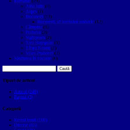
Romania
(29)
Alba Iulia
(4)
Argeș
(2)
București
(13)
București, să luminăm umbrele
(12)
Câmpina
(1)
Prahova
(2)
Sighişoara
(2)
Țara Hațegului
(1)
Târgu Neamţ
(1)
Valea Prahovei
(2)
Sănătatea în vacanțe
(6)
Caută
după:
Tipuri de articol
Articol (249)
Pagină (3)
Categorii
Restul lumii (100)
Diverse (65)