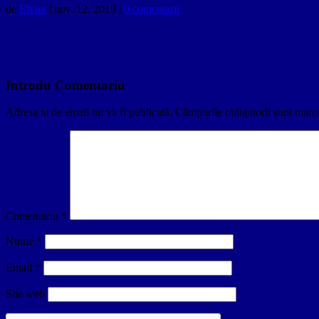
de
Elvira
|
nov. 12, 2019
|
0 comentarii
Introdu Comentariu
Adresa ta de email nu va fi publicată.
Câmpurile obligatorii sunt marc
Comentariu
*
Nume
*
Email
*
Site web