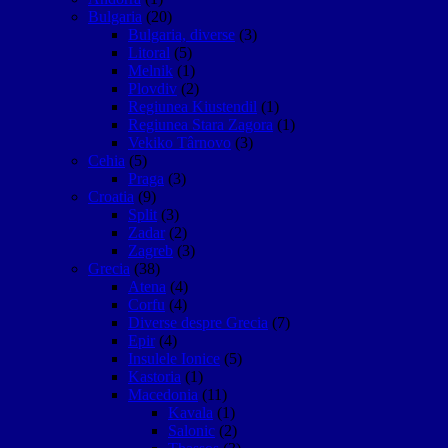
Bulgaria
(20)
Bulgaria, diverse
(3)
Litoral
(5)
Melnik
(1)
Plovdiv
(2)
Regiunea Kiustendil
(1)
Regiunea Stara Zagora
(1)
Vekiko Târnovo
(3)
Cehia
(5)
Praga
(3)
Croatia
(9)
Split
(3)
Zadar
(2)
Zagreb
(3)
Grecia
(38)
Atena
(4)
Corfu
(4)
Diverse despre Grecia
(7)
Epir
(4)
Insulele Ionice
(5)
Kastoria
(1)
Macedonia
(11)
Kavala
(1)
Salonic
(2)