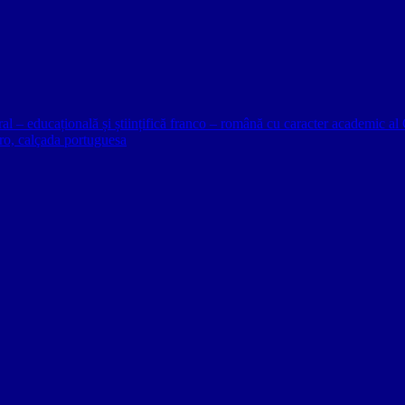
ural – educațională și științifică franco – română cu caracter academic
o, calçada portuguesa