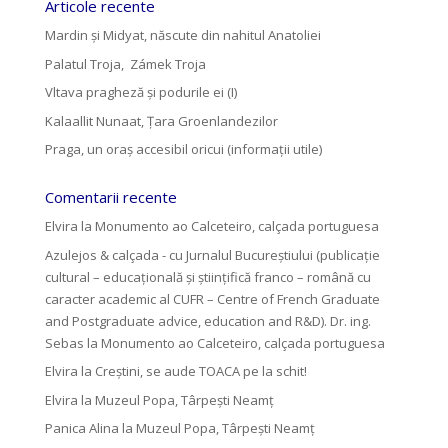
Articole recente
Mardin și Midyat, născute din nahitul Anatoliei
Palatul Troja, Zámek Troja
Vltava pragheză și podurile ei (I)
Kalaallit Nunaat, Țara Groenlandezilor
Praga, un oraș accesibil oricui (informații utile)
Comentarii recente
Elvira
la
Monumento ao Calceteiro, calçada portuguesa
Azulejos & calçada - cu Jurnalul Bucureștiului (publicație
cultural – educațională și științifică franco – română cu
caracter academic al CUFR – Centre of French Graduate
and Postgraduate advice, education and R&D). Dr. ing.
Sebas
la
Monumento ao Calceteiro, calçada portuguesa
Elvira
la
Creştini, se aude TOACA pe la schit!
Elvira
la
Muzeul Popa, Târpeşti Neamţ
Panica Alina
la
Muzeul Popa, Târpeşti Neamţ