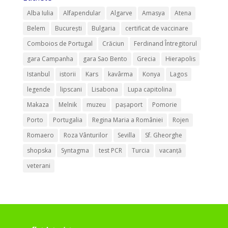
Alba Iulia
Alfapendular
Algarve
Amasya
Atena
Belem
București
Bulgaria
certificat de vaccinare
Comboios de Portugal
Crăciun
Ferdinand Întregitorul
gara Campanha
gara Sao Bento
Grecia
Hierapolis
Istanbul
istorii
Kars
kavârma
Konya
Lagos
legende
lipscani
Lisabona
Lupa capitolina
Makaza
Melnik
muzeu
pașaport
Pomorie
Porto
Portugalia
Regina Maria a României
Rojen
Romaero
Roza Vânturilor
Sevilla
Sf. Gheorghe
shopska
Syntagma
test PCR
Turcia
vacanță
veterani