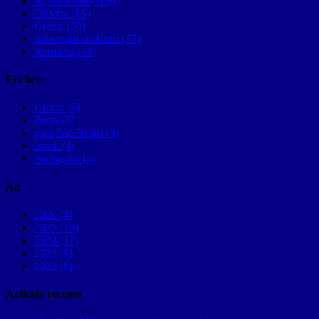
Restul lumii (100)
Diverse (65)
Grecia (38)
Informatii si sfaturi (37)
Romania (28)
Etichete
Grecia (5)
Porto (5)
gara Sao Bento (4)
istorii (4)
Portugalia (4)
An
2026 (4)
2025 (10)
2024 (12)
2023 (9)
2022 (8)
Articole recente