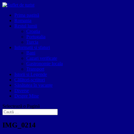
Prima pagină
Romania
Restul lumii
Croatia
Portugalia
Turcia
Informatii si sfaturi
Bani
Cazari verificate
Gastronomie locala
Transport
Istorii si Legende
Călători-scriitori
Sănătatea în vacanțe
Diverse
Despre Mine
Selectează o Pagină
IMG_0214