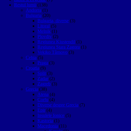
Restul lumii
(138)
Andorra
(1)
Bulgaria
(20)
Bulgaria, diverse
(3)
Litoral
(5)
Melnik
(1)
Plovdiv
(2)
Regiunea Kiustendil
(1)
Regiunea Stara Zagora
(1)
Vekiko Târnovo
(3)
Cehia
(5)
Praga
(3)
Croatia
(9)
Split
(3)
Zadar
(2)
Zagreb
(3)
Grecia
(38)
Atena
(4)
Corfu
(4)
Diverse despre Grecia
(7)
Epir
(4)
Insulele Ionice
(5)
Kastoria
(1)
Macedonia
(11)