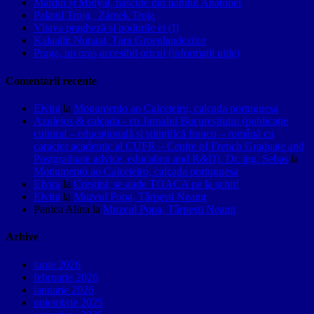
Mardin și Midyat, născute din nahitul Anatoliei
Palatul Troja, Zámek Troja
Vltava pragheză și podurile ei (I)
Kalaallit Nunaat, Țara Groenlandezilor
Praga, un oraș accesibil oricui (informații utile)
Comentarii recente
Elvira
la
Monumento ao Calceteiro, calçada portuguesa
Azulejos & calçada - cu Jurnalul Bucureștiului (publicație
cultural – educațională și științifică franco – română cu
caracter academic al CUFR – Centre of French Graduate and
Postgraduate advice, education and R&D). Dr. ing. Sebas
la
Monumento ao Calceteiro, calçada portuguesa
Elvira
la
Creştini, se aude TOACA pe la schit!
Elvira
la
Muzeul Popa, Târpeşti Neamţ
Panica Alina
la
Muzeul Popa, Târpeşti Neamţ
Arhive
iunie 2026
februarie 2026
ianuarie 2026
noiembrie 2025