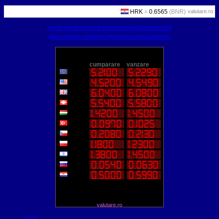
valutare.ro
world-weather.info/forecast/romania/bucharest/
https://world-weather.info/forecast/usa/denver/
valutare.ro