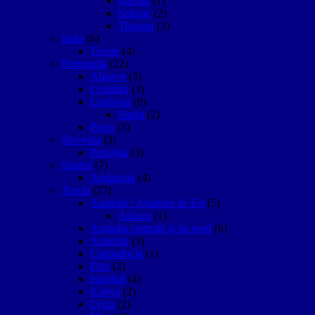
Kavala
(1)
Salonic
(2)
Thassos
(3)
Italia
(6)
Trieste
(4)
Portugalia
(22)
Algarve
(3)
Coimbra
(3)
Lisabona
(9)
Sintra
(2)
Porto
(3)
Slovenia
(3)
Postojna
(3)
Spania
(7)
Andalusia
(4)
Turcia
(27)
Anatolia / Anadolu de Est
(5)
Ankara
(1)
Anatolia centrală și de nord
(6)
Antiohia
(3)
Cappadocia
(1)
Efes
(2)
Istanbul
(4)
Konya
(2)
Lycia
(2)