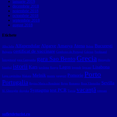
ianuarie 2019
decembrie 2018
noiembrie 2018
octombrie 2018
septembrie 2018
august 2018
Etichete
Alfapendular
Algarve
Amasya
Atena
București
Alba Iulia
Belem
certificat de vaccinare
Bulgaria
Comboios de Portugal
Crăciun
Ferdinand
Grecia
gara Sao Bento
Întregitorul
gara Campanha
Hierapolis
istorii
Kars
Lagos
Lisabona
Istanbul
kavârma
Konya
legende
lipscani
Porto
Melnik
Pomorie
Lupa capitolina
Makaza
muzeu
pașaport
Portugalia
Sevilla
Regina Maria a României
Rojen
Romaero
Roza Vânturilor
vacanță
Syntagma
test PCR
Sf. Gheorghe
shopska
Turcia
veterani
sufletdeturist.ro