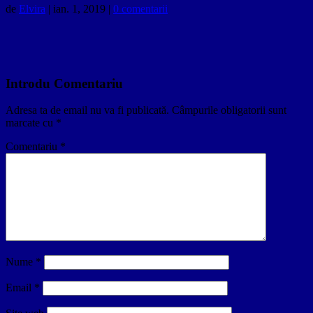
de
Elvira
|
ian. 1, 2019
|
0 comentarii
Introdu Comentariu
Adresa ta de email nu va fi publicată.
Câmpurile obligatorii sunt
marcate cu
*
Comentariu
*
Nume
*
Email
*