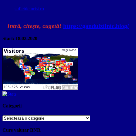
sufletdeturist.ro
Intră, citește, cugetă!
https://gandulzilnic.blog/
Start: 18.02.2020
Categorii
Categorii
Curs valutar BNR