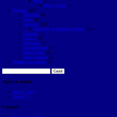
Myra
(2)
Mira / Demre
(1)
Romania
(29)
Alba Iulia
(4)
Argeș
(2)
București
(13)
București, să luminăm umbrele
(12)
Câmpina
(1)
Prahova
(2)
Sighişoara
(2)
Țara Hațegului
(1)
Târgu Neamţ
(1)
Valea Prahovei
(2)
Sănătatea în vacanțe
(6)
Caută
după:
Tipuri de articol
Articol (249)
Pagină (3)
Categorii