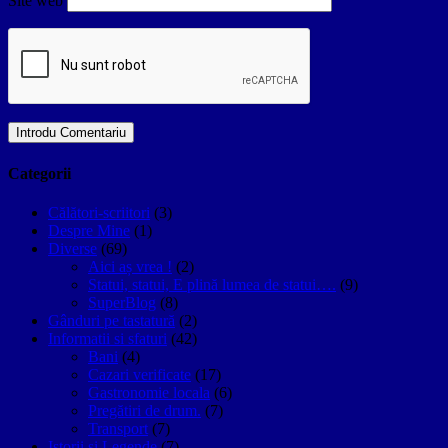
Site web
Categorii
Călători-scriitori
(3)
Despre Mine
(1)
Diverse
(69)
Aici aș vrea !
(2)
Statui, statui, E plină lumea de statui….
(9)
SuperBlog
(8)
Gânduri pe tastatură
(2)
Informatii si sfaturi
(42)
Bani
(4)
Cazari verificate
(17)
Gastronomie locala
(6)
Pregătiri de drum.
(7)
Transport
(7)
Istorii si Legende
(7)