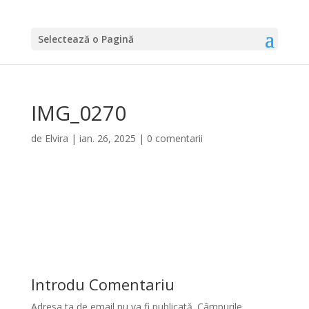
Selectează o Pagină
IMG_0270
de
Elvira
|
ian. 26, 2025
|
0 comentarii
Introdu Comentariu
Adresa ta de email nu va fi publicată.
Câmpurile