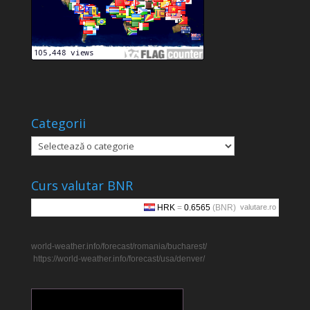
Categorii
Categorii
Curs valutar BNR
valutare.ro
world-weather.info/forecast/romania/bucharest/
https://world-weather.info/forecast/usa/denver/