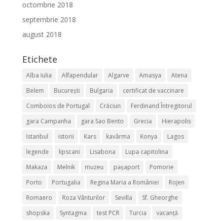
octombrie 2018
septembrie 2018
august 2018
Etichete
Alba Iulia
Alfapendular
Algarve
Amasya
Atena
Belem
București
Bulgaria
certificat de vaccinare
Comboios de Portugal
Crăciun
Ferdinand Întregitorul
gara Campanha
gara Sao Bento
Grecia
Hierapolis
Istanbul
istorii
Kars
kavârma
Konya
Lagos
legende
lipscani
Lisabona
Lupa capitolina
Makaza
Melnik
muzeu
pașaport
Pomorie
Porto
Portugalia
Regina Maria a României
Rojen
Romaero
Roza Vânturilor
Sevilla
Sf. Gheorghe
shopska
Syntagma
test PCR
Turcia
vacanță