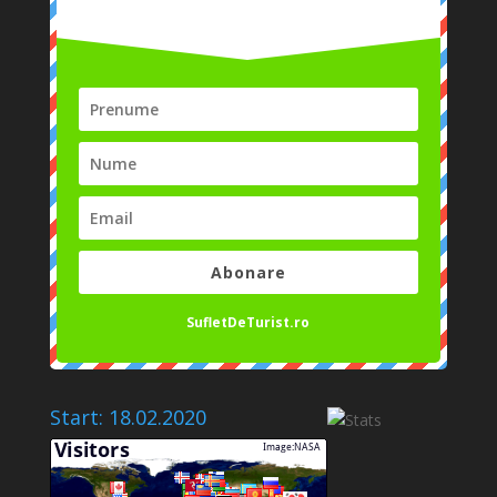
Abonare
SufletDeTurist.ro
Start: 18.02.2020