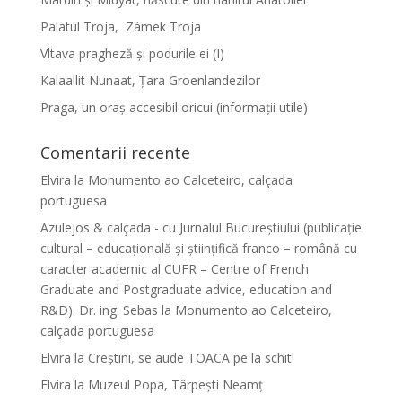
Palatul Troja, Zámek Troja
Vltava pragheză și podurile ei (I)
Kalaallit Nunaat, Țara Groenlandezilor
Praga, un oraș accesibil oricui (informații utile)
Comentarii recente
Elvira
la
Monumento ao Calceteiro, calçada
portuguesa
Azulejos & calçada - cu Jurnalul Bucureștiului (publicație
cultural – educațională și științifică franco – română cu
caracter academic al CUFR – Centre of French
Graduate and Postgraduate advice, education and
R&D). Dr. ing. Sebas
la
Monumento ao Calceteiro,
calçada portuguesa
Elvira
la
Creştini, se aude TOACA pe la schit!
Elvira
la
Muzeul Popa, Târpeşti Neamţ