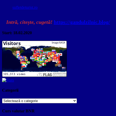
sufletdeturist.ro
Intră, citește, cugetă!
https://gandulzilnic.blog/
Start: 18.02.2020
Categorii
Categorii
Curs valutar BNR