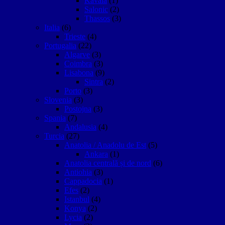
Kavala
(1)
Salonic
(2)
Thassos
(3)
Italia
(6)
Trieste
(4)
Portugalia
(22)
Algarve
(3)
Coimbra
(3)
Lisabona
(9)
Sintra
(2)
Porto
(3)
Slovenia
(3)
Postojna
(3)
Spania
(7)
Andalusia
(4)
Turcia
(27)
Anatolia / Anadolu de Est
(5)
Ankara
(1)
Anatolia centrală și de nord
(6)
Antiohia
(3)
Cappadocia
(1)
Efes
(2)
Istanbul
(4)
Konya
(2)
Lycia
(2)