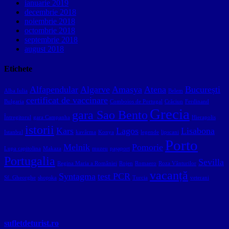
ianuarie 2019
decembrie 2018
noiembrie 2018
octombrie 2018
septembrie 2018
august 2018
Etichete
Alfapendular
Algarve
Amasya
Atena
București
Alba Iulia
Belem
certificat de vaccinare
Bulgaria
Comboios de Portugal
Crăciun
Ferdinand
Grecia
gara Sao Bento
Întregitorul
gara Campanha
Hierapolis
istorii
Kars
Lagos
Lisabona
Istanbul
kavârma
Konya
legende
lipscani
Porto
Melnik
Pomorie
Lupa capitolina
Makaza
muzeu
pașaport
Portugalia
Sevilla
Regina Maria a României
Rojen
Romaero
Roza Vânturilor
vacanță
Syntagma
test PCR
Sf. Gheorghe
shopska
Turcia
veterani
sufletdeturist.ro