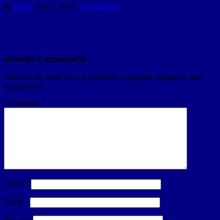
de
Elvira
|
ian. 3, 2019
|
0 comentarii
Introdu Comentariu
Adresa ta de email nu va fi publicată.
Câmpurile obligatorii sunt
marcate cu
*
Comentariu
*
Nume
*
Email
*