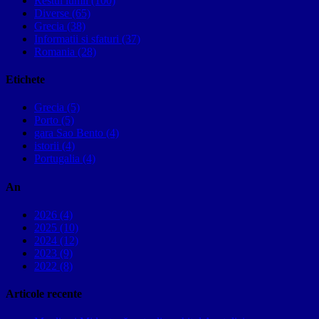
Restul lumii (100)
Diverse (65)
Grecia (38)
Informatii si sfaturi (37)
Romania (28)
Etichete
Grecia (5)
Porto (5)
gara Sao Bento (4)
istorii (4)
Portugalia (4)
An
2026 (4)
2025 (10)
2024 (12)
2023 (9)
2022 (8)
Articole recente