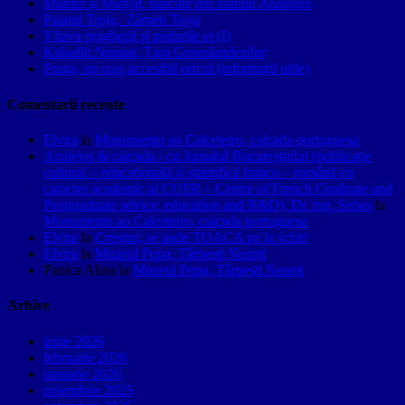
Mardin și Midyat, născute din nahitul Anatoliei
Palatul Troja, Zámek Troja
Vltava pragheză și podurile ei (I)
Kalaallit Nunaat, Țara Groenlandezilor
Praga, un oraș accesibil oricui (informații utile)
Comentarii recente
Elvira
la
Monumento ao Calceteiro, calçada portuguesa
Azulejos & calçada - cu Jurnalul Bucureștiului (publicație
cultural – educațională și științifică franco – română cu
caracter academic al CUFR – Centre of French Graduate and
Postgraduate advice, education and R&D). Dr. ing. Sebas
la
Monumento ao Calceteiro, calçada portuguesa
Elvira
la
Creştini, se aude TOACA pe la schit!
Elvira
la
Muzeul Popa, Târpeşti Neamţ
Panica Alina
la
Muzeul Popa, Târpeşti Neamţ
Arhive
iunie 2026
februarie 2026
ianuarie 2026
noiembrie 2025