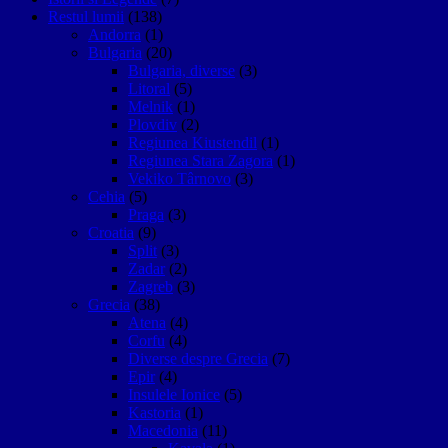
Restul lumii
(138)
Andorra
(1)
Bulgaria
(20)
Bulgaria, diverse
(3)
Litoral
(5)
Melnik
(1)
Plovdiv
(2)
Regiunea Kiustendil
(1)
Regiunea Stara Zagora
(1)
Vekiko Târnovo
(3)
Cehia
(5)
Praga
(3)
Croatia
(9)
Split
(3)
Zadar
(2)
Zagreb
(3)
Grecia
(38)
Atena
(4)
Corfu
(4)
Diverse despre Grecia
(7)
Epir
(4)
Insulele Ionice
(5)
Kastoria
(1)
Macedonia
(11)