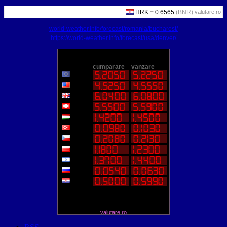
valutare.ro
world-weather.info/forecast/romania/bucharest/
https://world-weather.info/forecast/usa/denver/
valutare.ro