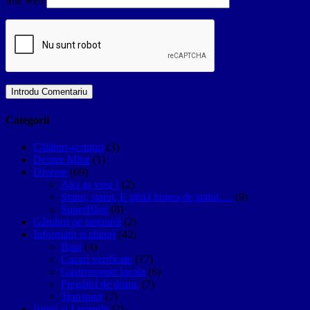
Site web
Categorii
Călători-scriitori
(3)
Despre Mine
(1)
Diverse
(69)
Aici aș vrea !
(2)
Statui, statui, E plină lumea de statui….
(9)
SuperBlog
(8)
Gânduri pe tastatură
(2)
Informatii si sfaturi
(42)
Bani
(4)
Cazari verificate
(17)
Gastronomie locala
(6)
Pregătiri de drum.
(7)
Transport
(7)
Istorii si Legende
(7)