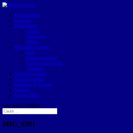
Prima pagină
Romania
Restul lumii
Croatia
Portugalia
Turcia
Informatii si sfaturi
Bani
Cazari verificate
Gastronomie locala
Transport
Istorii si Legende
Călători-scriitori
Sănătatea în vacanțe
Diverse
Despre Mine
Selectează o Pagină
IMG_0301