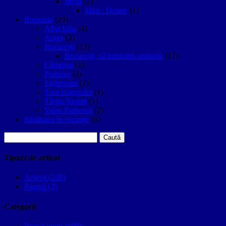
Myra
(2)
Mira / Demre
(1)
Romania
(29)
Alba Iulia
(4)
Argeș
(2)
București
(13)
București, să luminăm umbrele
(12)
Câmpina
(1)
Prahova
(2)
Sighişoara
(2)
Țara Hațegului
(1)
Târgu Neamţ
(1)
Valea Prahovei
(2)
Sănătatea în vacanțe
(6)
Caută
după:
Tipuri de articol
Articol (249)
Pagină (3)
Categorii