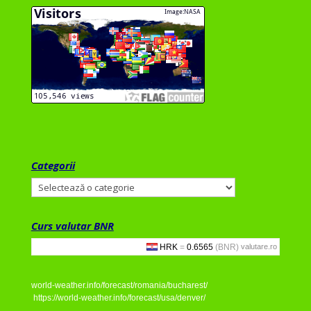
Categorii
Categorii
Curs valutar BNR
valutare.ro
world-weather.info/forecast/romania/bucharest/
https://world-weather.info/forecast/usa/denver/