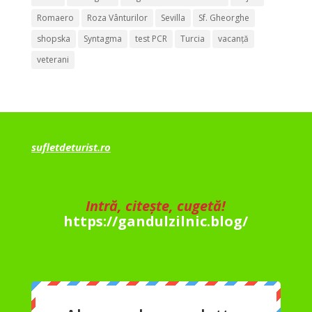
Romaero
Roza Vânturilor
Sevilla
Sf. Gheorghe
shopska
Syntagma
test PCR
Turcia
vacanță
veterani
sufletdeturist.ro
Intră, citește, cugetă!
https://gandulzilnic.blog/