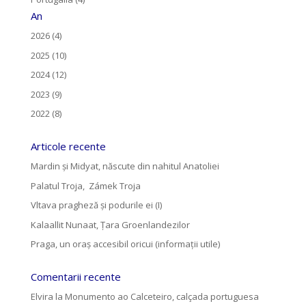
An
2026 (4)
2025 (10)
2024 (12)
2023 (9)
2022 (8)
Articole recente
Mardin și Midyat, născute din nahitul Anatoliei
Palatul Troja, Zámek Troja
Vltava pragheză și podurile ei (I)
Kalaallit Nunaat, Țara Groenlandezilor
Praga, un oraș accesibil oricui (informații utile)
Comentarii recente
Elvira
la
Monumento ao Calceteiro, calçada portuguesa