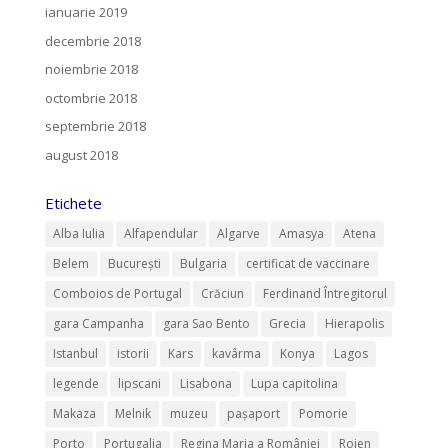
ianuarie 2019
decembrie 2018
noiembrie 2018
octombrie 2018
septembrie 2018
august 2018
Etichete
Alba Iulia
Alfapendular
Algarve
Amasya
Atena
Belem
București
Bulgaria
certificat de vaccinare
Comboios de Portugal
Crăciun
Ferdinand Întregitorul
gara Campanha
gara Sao Bento
Grecia
Hierapolis
Istanbul
istorii
Kars
kavârma
Konya
Lagos
legende
lipscani
Lisabona
Lupa capitolina
Makaza
Melnik
muzeu
pașaport
Pomorie
Porto
Portugalia
Regina Maria a României
Rojen