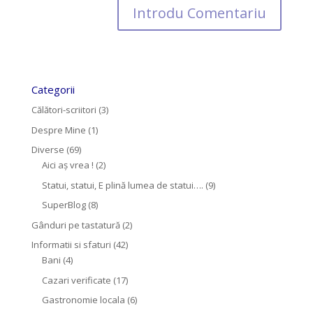
Categorii
Călători-scriitori
(3)
Despre Mine
(1)
Diverse
(69)
Aici aș vrea !
(2)
Statui, statui, E plină lumea de statui….
(9)
SuperBlog
(8)
Gânduri pe tastatură
(2)
Informatii si sfaturi
(42)
Bani
(4)
Cazari verificate
(17)
Gastronomie locala
(6)