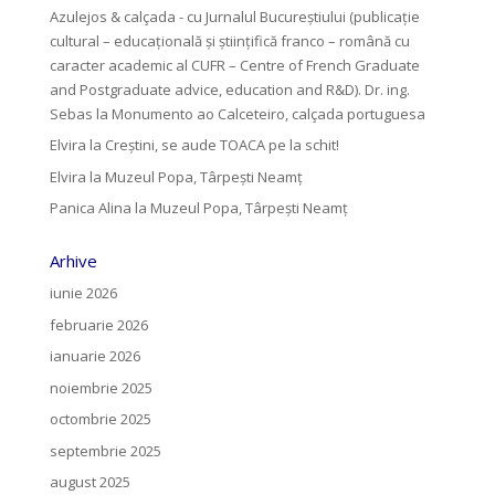
Azulejos & calçada - cu Jurnalul Bucureștiului (publicație
cultural – educațională și științifică franco – română cu
caracter academic al CUFR – Centre of French Graduate
and Postgraduate advice, education and R&D). Dr. ing.
Sebas
la
Monumento ao Calceteiro, calçada portuguesa
Elvira
la
Creştini, se aude TOACA pe la schit!
Elvira
la
Muzeul Popa, Târpeşti Neamţ
Panica Alina
la
Muzeul Popa, Târpeşti Neamţ
Arhive
iunie 2026
februarie 2026
ianuarie 2026
noiembrie 2025
octombrie 2025
septembrie 2025
august 2025