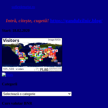
sufletdeturist.ro
Intră, citește, cugetă!
https://gandulzilnic.blog/
Start: 18.02.2020
Categorii
Categorii
Curs valutar BNR