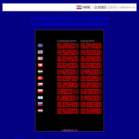
valutare.ro
world-weather.info/forecast/romania/bucharest/
https://world-weather.info/forecast/usa/denver/
valutare.ro