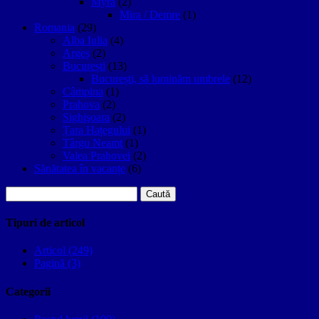
Myra
(2)
Mira / Demre
(1)
Romania
(29)
Alba Iulia
(4)
Argeș
(2)
București
(13)
București, să luminăm umbrele
(12)
Câmpina
(1)
Prahova
(2)
Sighişoara
(2)
Țara Hațegului
(1)
Târgu Neamţ
(1)
Valea Prahovei
(2)
Sănătatea în vacanțe
(6)
Caută
după:
Tipuri de articol
Articol (249)
Pagină (3)
Categorii