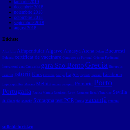
ianuarie 2019
decembrie 2018
noiembrie 2018
octombrie 2018
septembrie 2018
august 2018
Etichete
Alfapendular
Algarve
Amasya
Atena
București
Alba Iulia
Belem
certificat de vaccinare
Bulgaria
Comboios de Portugal
Crăciun
Ferdinand
Grecia
gara Sao Bento
Întregitorul
gara Campanha
Hierapolis
istorii
Kars
Lagos
Lisabona
Istanbul
kavârma
Konya
legende
lipscani
Porto
Melnik
Pomorie
Lupa capitolina
Makaza
muzeu
pașaport
Portugalia
Sevilla
Regina Maria a României
Rojen
Romaero
Roza Vânturilor
vacanță
Syntagma
test PCR
Sf. Gheorghe
shopska
Turcia
veterani
sufletdeturist.ro