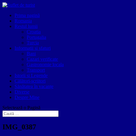
Prima pagină
Romania
Restul lumii
Croatia
Portugalia
Turcia
Informatii si sfaturi
Bani
Cazari verificate
Gastronomie locala
Transport
Istorii si Legende
Călători-scriitori
Sănătatea în vacanțe
Diverse
Despre Mine
Selectează o Pagină
IMG_0387