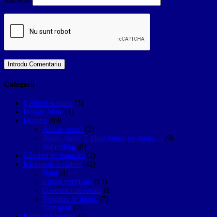
Site web
Categorii
Călători-scriitori
(3)
Despre Mine
(1)
Diverse
(69)
Aici aș vrea !
(2)
Statui, statui, E plină lumea de statui….
(9)
SuperBlog
(8)
Gânduri pe tastatură
(2)
Informatii si sfaturi
(42)
Bani
(4)
Cazari verificate
(17)
Gastronomie locala
(6)
Pregătiri de drum.
(7)
Transport
(7)
Istorii si Legende
(7)