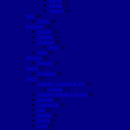
Kavala
(1)
Salonic
(2)
Thassos
(3)
Italia
(6)
Trieste
(4)
Portugalia
(22)
Algarve
(3)
Coimbra
(3)
Lisabona
(9)
Sintra
(2)
Porto
(3)
Slovenia
(3)
Postojna
(3)
Spania
(7)
Andalusia
(4)
Turcia
(27)
Anatolia / Anadolu de Est
(5)
Ankara
(1)
Anatolia centrală și de nord
(6)
Antiohia
(3)
Cappadocia
(1)
Efes
(2)
Istanbul
(4)
Konya
(2)
Lycia
(2)