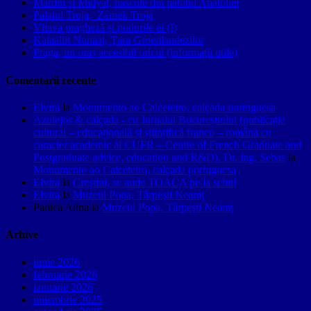
Mardin și Midyat, născute din nahitul Anatoliei
Palatul Troja, Zámek Troja
Vltava pragheză și podurile ei (I)
Kalaallit Nunaat, Țara Groenlandezilor
Praga, un oraș accesibil oricui (informații utile)
Comentarii recente
Elvira
la
Monumento ao Calceteiro, calçada portuguesa
Azulejos & calçada - cu Jurnalul Bucureștiului (publicație
cultural – educațională și științifică franco – română cu
caracter academic al CUFR – Centre of French Graduate and
Postgraduate advice, education and R&D). Dr. ing. Sebas
la
Monumento ao Calceteiro, calçada portuguesa
Elvira
la
Creştini, se aude TOACA pe la schit!
Elvira
la
Muzeul Popa, Târpeşti Neamţ
Panica Alina
la
Muzeul Popa, Târpeşti Neamţ
Arhive
iunie 2026
februarie 2026
ianuarie 2026
noiembrie 2025