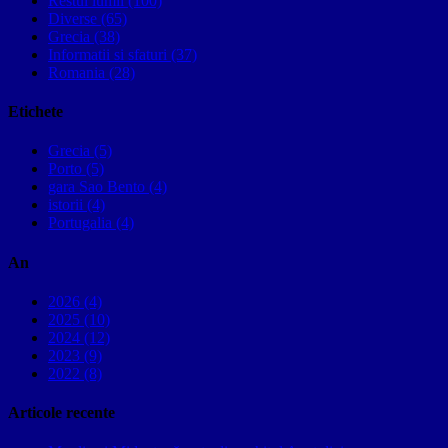
Restul lumii (100)
Diverse (65)
Grecia (38)
Informatii si sfaturi (37)
Romania (28)
Etichete
Grecia (5)
Porto (5)
gara Sao Bento (4)
istorii (4)
Portugalia (4)
An
2026 (4)
2025 (10)
2024 (12)
2023 (9)
2022 (8)
Articole recente