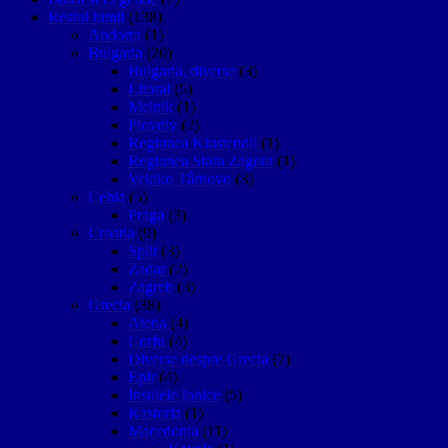
Restul lumii
(138)
Andorra
(1)
Bulgaria
(20)
Bulgaria, diverse
(3)
Litoral
(5)
Melnik
(1)
Plovdiv
(2)
Regiunea Kiustendil
(1)
Regiunea Stara Zagora
(1)
Vekiko Târnovo
(3)
Cehia
(5)
Praga
(3)
Croatia
(9)
Split
(3)
Zadar
(2)
Zagreb
(3)
Grecia
(38)
Atena
(4)
Corfu
(4)
Diverse despre Grecia
(7)
Epir
(4)
Insulele Ionice
(5)
Kastoria
(1)
Macedonia
(11)