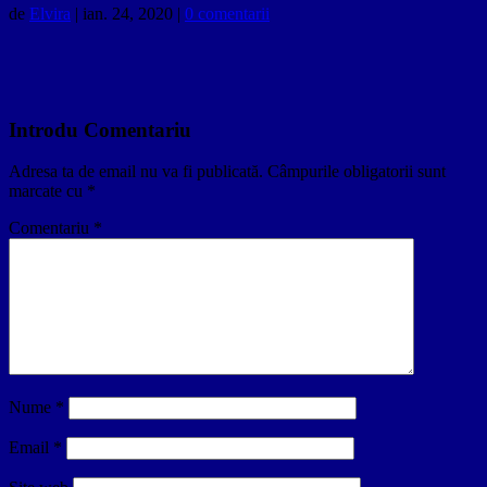
de
Elvira
|
ian. 24, 2020
|
0 comentarii
Introdu Comentariu
Adresa ta de email nu va fi publicată.
Câmpurile obligatorii sunt
marcate cu
*
Comentariu
*
Nume
*
Email
*