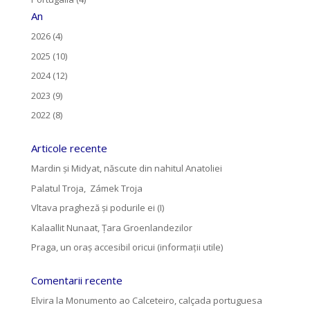
An
2026 (4)
2025 (10)
2024 (12)
2023 (9)
2022 (8)
Articole recente
Mardin și Midyat, născute din nahitul Anatoliei
Palatul Troja, Zámek Troja
Vltava pragheză și podurile ei (I)
Kalaallit Nunaat, Țara Groenlandezilor
Praga, un oraș accesibil oricui (informații utile)
Comentarii recente
Elvira
la
Monumento ao Calceteiro, calçada portuguesa