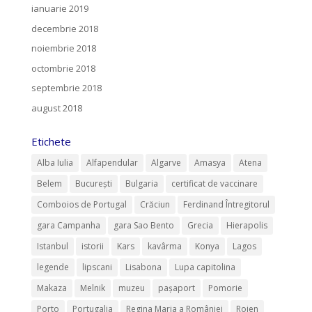
ianuarie 2019
decembrie 2018
noiembrie 2018
octombrie 2018
septembrie 2018
august 2018
Etichete
Alba Iulia
Alfapendular
Algarve
Amasya
Atena
Belem
București
Bulgaria
certificat de vaccinare
Comboios de Portugal
Crăciun
Ferdinand Întregitorul
gara Campanha
gara Sao Bento
Grecia
Hierapolis
Istanbul
istorii
Kars
kavârma
Konya
Lagos
legende
lipscani
Lisabona
Lupa capitolina
Makaza
Melnik
muzeu
pașaport
Pomorie
Porto
Portugalia
Regina Maria a României
Rojen