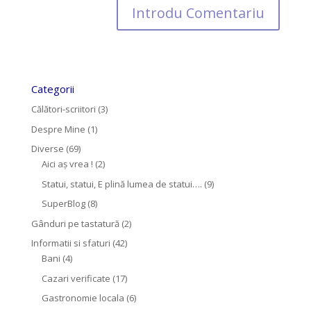
Categorii
Călători-scriitori
(3)
Despre Mine
(1)
Diverse
(69)
Aici aș vrea !
(2)
Statui, statui, E plină lumea de statui….
(9)
SuperBlog
(8)
Gânduri pe tastatură
(2)
Informatii si sfaturi
(42)
Bani
(4)
Cazari verificate
(17)
Gastronomie locala
(6)