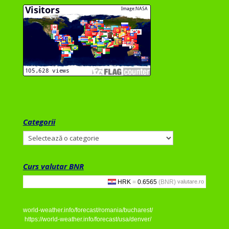
Categorii
Categorii
Curs valutar BNR
valutare.ro
world-weather.info/forecast/romania/bucharest/
https://world-weather.info/forecast/usa/denver/