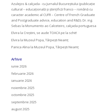
Azulejos & calçada - cu Jurnalul Bucureștiului (publicație
cultural – educațională și științifică franco – română cu
caracter academic al CUFR – Centre of French Graduate
and Postgraduate advice, education and R&D). Dr. ing.
Sebas
la
Monumento ao Calceteiro, calçada portuguesa
Elvira
la
Creştini, se aude TOACA pe la schit!
Elvira
la
Muzeul Popa, Târpeşti Neamţ
Panica Alina
la
Muzeul Popa, Târpeşti Neamţ
Arhive
iunie 2026
februarie 2026
ianuarie 2026
noiembrie 2025
octombrie 2025
septembrie 2025
august 2025