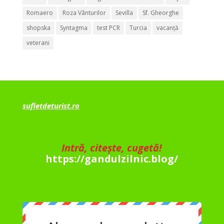
Romaero
Roza Vânturilor
Sevilla
Sf. Gheorghe
shopska
Syntagma
test PCR
Turcia
vacanță
veterani
sufletdeturist.ro
Intră, citește, cugetă!
https://gandulzilnic.blog/