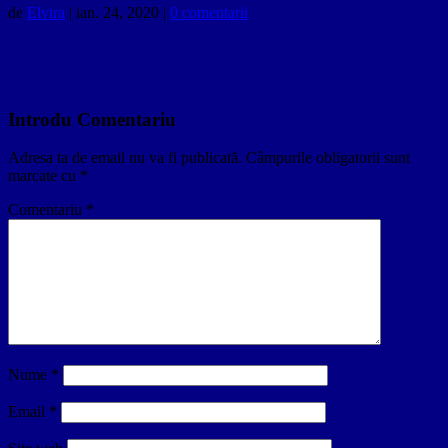
de
Elvira
|
ian. 24, 2020
|
0 comentarii
Introdu Comentariu
Adresa ta de email nu va fi publicată.
Câmpurile obligatorii sunt
marcate cu
*
Comentariu
*
Nume
*
Email
*