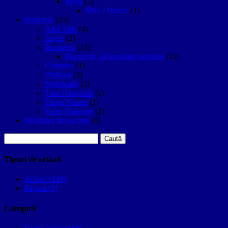
Myra
(2)
Mira / Demre
(1)
Romania
(29)
Alba Iulia
(4)
Argeș
(2)
București
(13)
București, să luminăm umbrele
(12)
Câmpina
(1)
Prahova
(2)
Sighişoara
(2)
Țara Hațegului
(1)
Târgu Neamţ
(1)
Valea Prahovei
(2)
Sănătatea în vacanțe
(6)
Caută
după:
Tipuri de articol
Articol (249)
Pagină (3)
Categorii