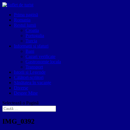
Prima pagină
Romania
Restul lumii
Croatia
Portugalia
Turcia
Informatii si sfaturi
Bani
Cazari verificate
Gastronomie locala
Transport
Istorii si Legende
Călători-scriitori
Sănătatea în vacanțe
Diverse
Despre Mine
Selectează o Pagină
IMG_0392