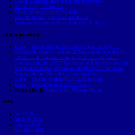
Mardin și Midyat, născute din nahitul Anatoliei
Palatul Troja, Zámek Troja
Vltava pragheză și podurile ei (I)
Kalaallit Nunaat, Țara Groenlandezilor
Praga, un oraș accesibil oricui (informații utile)
Comentarii recente
Elvira
la
Monumento ao Calceteiro, calçada portuguesa
Azulejos & calçada - cu Jurnalul Bucureștiului (publicație
cultural – educațională și științifică franco – română cu
caracter academic al CUFR – Centre of French Graduate and
Postgraduate advice, education and R&D). Dr. ing. Sebas
la
Monumento ao Calceteiro, calçada portuguesa
Elvira
la
Creştini, se aude TOACA pe la schit!
Elvira
la
Muzeul Popa, Târpeşti Neamţ
Panica Alina
la
Muzeul Popa, Târpeşti Neamţ
Arhive
iunie 2026
februarie 2026
ianuarie 2026
noiembrie 2025