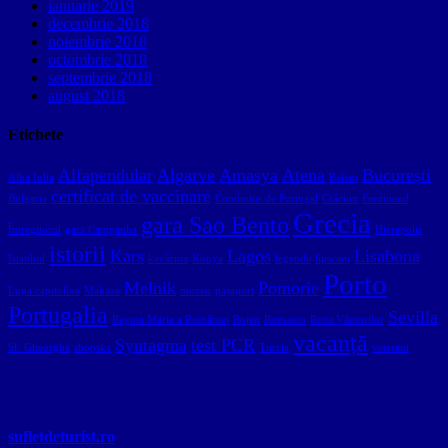
ianuarie 2019
decembrie 2018
noiembrie 2018
octombrie 2018
septembrie 2018
august 2018
Etichete
Alfapendular
Algarve
Amasya
Atena
București
Alba Iulia
Belem
certificat de vaccinare
Bulgaria
Comboios de Portugal
Crăciun
Ferdinand
Grecia
gara Sao Bento
Întregitorul
gara Campanha
Hierapolis
istorii
Kars
Lagos
Lisabona
Istanbul
kavârma
Konya
legende
lipscani
Porto
Melnik
Pomorie
Lupa capitolina
Makaza
muzeu
pașaport
Portugalia
Sevilla
Regina Maria a României
Rojen
Romaero
Roza Vânturilor
vacanță
Syntagma
test PCR
Sf. Gheorghe
shopska
Turcia
veterani
sufletdeturist.ro