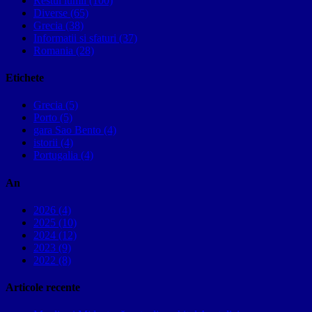
Restul lumii (100)
Diverse (65)
Grecia (38)
Informatii si sfaturi (37)
Romania (28)
Etichete
Grecia (5)
Porto (5)
gara Sao Bento (4)
istorii (4)
Portugalia (4)
An
2026 (4)
2025 (10)
2024 (12)
2023 (9)
2022 (8)
Articole recente