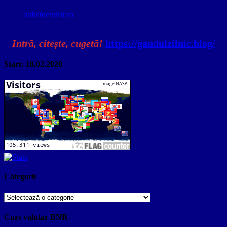
sufletdeturist.ro
Intră, citește, cugetă!
https://gandulzilnic.blog/
Start: 18.02.2020
Categorii
Categorii
Curs valutar BNR