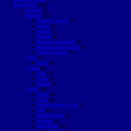
Restul lumii
(138)
Andorra
(1)
Bulgaria
(20)
Bulgaria, diverse
(3)
Litoral
(5)
Melnik
(1)
Plovdiv
(2)
Regiunea Kiustendil
(1)
Regiunea Stara Zagora
(1)
Vekiko Târnovo
(3)
Cehia
(5)
Praga
(3)
Croatia
(9)
Split
(3)
Zadar
(2)
Zagreb
(3)
Grecia
(38)
Atena
(4)
Corfu
(4)
Diverse despre Grecia
(7)
Epir
(4)
Insulele Ionice
(5)
Kastoria
(1)
Macedonia
(11)