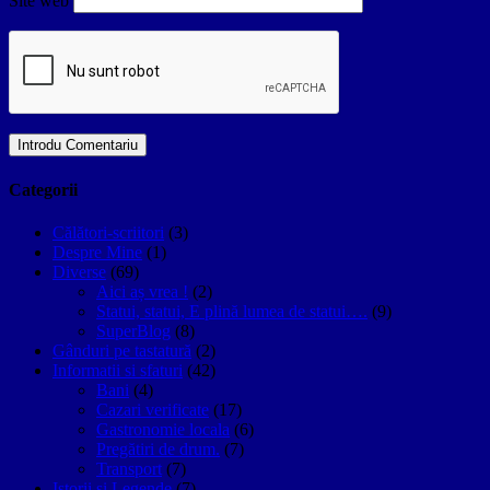
Site web
Categorii
Călători-scriitori
(3)
Despre Mine
(1)
Diverse
(69)
Aici aș vrea !
(2)
Statui, statui, E plină lumea de statui….
(9)
SuperBlog
(8)
Gânduri pe tastatură
(2)
Informatii si sfaturi
(42)
Bani
(4)
Cazari verificate
(17)
Gastronomie locala
(6)
Pregătiri de drum.
(7)
Transport
(7)
Istorii si Legende
(7)