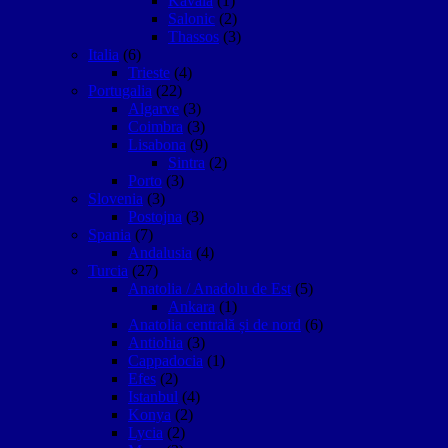
Kavala
(1)
Salonic
(2)
Thassos
(3)
Italia
(6)
Trieste
(4)
Portugalia
(22)
Algarve
(3)
Coimbra
(3)
Lisabona
(9)
Sintra
(2)
Porto
(3)
Slovenia
(3)
Postojna
(3)
Spania
(7)
Andalusia
(4)
Turcia
(27)
Anatolia / Anadolu de Est
(5)
Ankara
(1)
Anatolia centrală și de nord
(6)
Antiohia
(3)
Cappadocia
(1)
Efes
(2)
Istanbul
(4)
Konya
(2)
Lycia
(2)