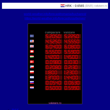
valutare.ro
world-weather.info/forecast/romania/bucharest/
https://world-weather.info/forecast/usa/denver/
valutare.ro