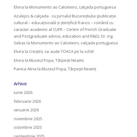
Elvira
la
Monumento ao Calceteiro, calçada portuguesa
Azulejos & calçada - cu Jurnalul Bucureștiului (publicație
cultural – educațională și științifică franco – română cu
caracter academic al CUFR – Centre of French Graduate
and Postgraduate advice, education and R&D). Dr. ing.
Sebas
la
Monumento ao Calceteiro, calçada portuguesa
Elvira
la
Creştini, se aude TOACA pe la schit!
Elvira
la
Muzeul Popa, Târpeşti Neamţ
Panica Alina
la
Muzeul Popa, Târpeşti Neamţ
Arhive
iunie 2026
februarie 2026
ianuarie 2026
noiembrie 2025
octombrie 2025
septembrie 2025