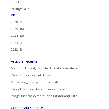
istorii (4)
Portugalia (4)
An
2026 (4)
2025 (10)
2024 (12)
2023 (9)
2022 (8)
Articole recente
Mardin și Midyat, născute din nahitul Anatoliei
Palatul Troja, Zámek Troja
Vltava pragheză și podurile ei (I)
Kalaallit Nunaat, Țara Groenlandezilor
Praga, un oraș accesibil oricui (informații utile)
Comentarii recente