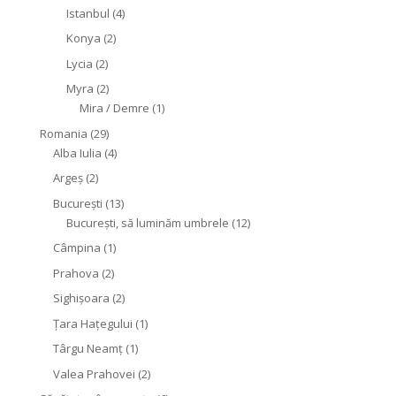
Istanbul
(4)
Konya
(2)
Lycia
(2)
Myra
(2)
Mira / Demre
(1)
Romania
(29)
Alba Iulia
(4)
Argeș
(2)
București
(13)
București, să luminăm umbrele
(12)
Câmpina
(1)
Prahova
(2)
Sighişoara
(2)
Țara Hațegului
(1)
Târgu Neamţ
(1)
Valea Prahovei
(2)