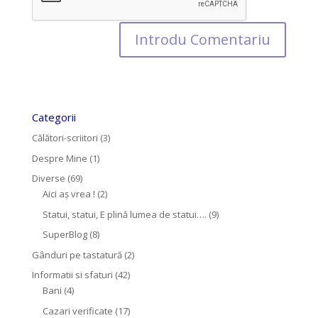
Categorii
Călători-scriitori
(3)
Despre Mine
(1)
Diverse
(69)
Aici aș vrea !
(2)
Statui, statui, E plină lumea de statui….
(9)
SuperBlog
(8)
Gânduri pe tastatură
(2)
Informatii si sfaturi
(42)
Bani
(4)
Cazari verificate
(17)