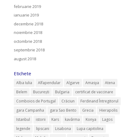
februarie 2019
ianuarie 2019
decembrie 2018
noiembrie 2018
octombrie 2018
septembrie 2018
august 2018
Etichete
Alba Iulia
Alfapendular
Algarve
Amasya
Atena
Belem
București
Bulgaria
certificat de vaccinare
Comboios de Portugal
Crăciun
Ferdinand Întregitorul
gara Campanha
gara Sao Bento
Grecia
Hierapolis
Istanbul
istorii
Kars
kavârma
Konya
Lagos
legende
lipscani
Lisabona
Lupa capitolina