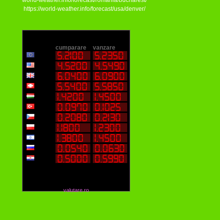
world-weather.info/forecast/romania/bucharest/
https://world-weather.info/forecast/usa/denver/
valutare.ro