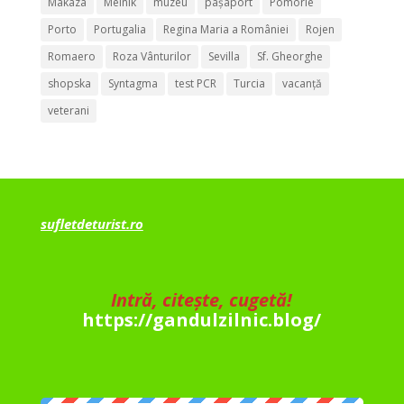
Makaza
Melnik
muzeu
pașaport
Pomorie
Porto
Portugalia
Regina Maria a României
Rojen
Romaero
Roza Vânturilor
Sevilla
Sf. Gheorghe
shopska
Syntagma
test PCR
Turcia
vacanță
veterani
sufletdeturist.ro
Intră, citește, cugetă!
https://gandulzilnic.blog/