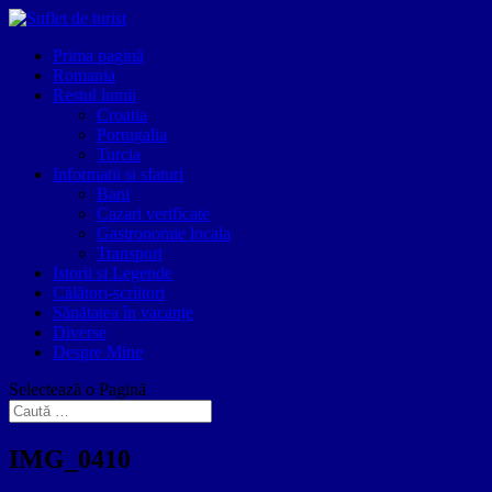
Prima pagină
Romania
Restul lumii
Croatia
Portugalia
Turcia
Informatii si sfaturi
Bani
Cazari verificate
Gastronomie locala
Transport
Istorii si Legende
Călători-scriitori
Sănătatea în vacanțe
Diverse
Despre Mine
Selectează o Pagină
IMG_0410