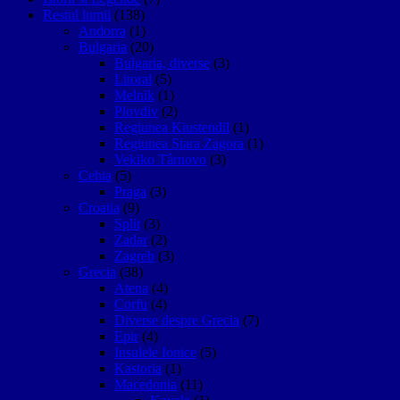
Restul lumii
(138)
Andorra
(1)
Bulgaria
(20)
Bulgaria, diverse
(3)
Litoral
(5)
Melnik
(1)
Plovdiv
(2)
Regiunea Kiustendil
(1)
Regiunea Stara Zagora
(1)
Vekiko Târnovo
(3)
Cehia
(5)
Praga
(3)
Croatia
(9)
Split
(3)
Zadar
(2)
Zagreb
(3)
Grecia
(38)
Atena
(4)
Corfu
(4)
Diverse despre Grecia
(7)
Epir
(4)
Insulele Ionice
(5)
Kastoria
(1)
Macedonia
(11)