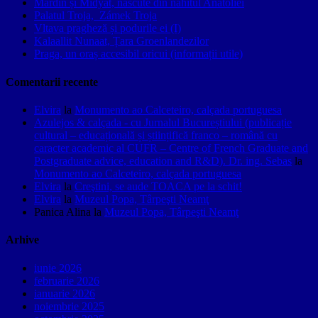
Mardin și Midyat, născute din nahitul Anatoliei
Palatul Troja, Zámek Troja
Vltava pragheză și podurile ei (I)
Kalaallit Nunaat, Țara Groenlandezilor
Praga, un oraș accesibil oricui (informații utile)
Comentarii recente
Elvira
la
Monumento ao Calceteiro, calçada portuguesa
Azulejos & calçada - cu Jurnalul Bucureștiului (publicație
cultural – educațională și științifică franco – română cu
caracter academic al CUFR – Centre of French Graduate and
Postgraduate advice, education and R&D). Dr. ing. Sebas
la
Monumento ao Calceteiro, calçada portuguesa
Elvira
la
Creştini, se aude TOACA pe la schit!
Elvira
la
Muzeul Popa, Târpeşti Neamţ
Panica Alina
la
Muzeul Popa, Târpeşti Neamţ
Arhive
iunie 2026
februarie 2026
ianuarie 2026
noiembrie 2025