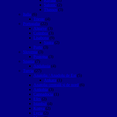
Kavala
(1)
Salonic
(2)
Thassos
(3)
Italia
(6)
Trieste
(4)
Portugalia
(22)
Algarve
(3)
Coimbra
(3)
Lisabona
(9)
Sintra
(2)
Porto
(3)
Slovenia
(3)
Postojna
(3)
Spania
(7)
Andalusia
(4)
Turcia
(27)
Anatolia / Anadolu de Est
(5)
Ankara
(1)
Anatolia centrală și de nord
(6)
Antiohia
(3)
Cappadocia
(1)
Efes
(2)
Istanbul
(4)
Konya
(2)
Lycia
(2)