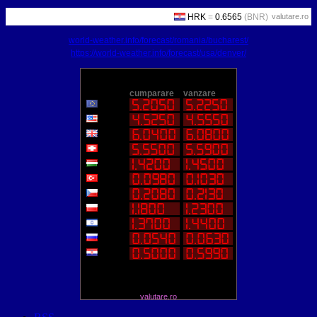
valutare.ro
world-weather.info/forecast/romania/bucharest/
https://world-weather.info/forecast/usa/denver/
valutare.ro