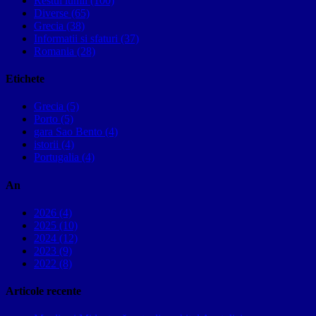
Restul lumii (100)
Diverse (65)
Grecia (38)
Informatii si sfaturi (37)
Romania (28)
Etichete
Grecia (5)
Porto (5)
gara Sao Bento (4)
istorii (4)
Portugalia (4)
An
2026 (4)
2025 (10)
2024 (12)
2023 (9)
2022 (8)
Articole recente