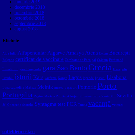
ianuarie 2019
decembrie 2018
noiembrie 2018
octombrie 2018
septembrie 2018
august 2018
Etichete
Alfapendular
Algarve
Amasya
Atena
București
Alba Iulia
Belem
certificat de vaccinare
Bulgaria
Comboios de Portugal
Crăciun
Ferdinand
Grecia
gara Sao Bento
Întregitorul
gara Campanha
Hierapolis
istorii
Kars
Lagos
Lisabona
Istanbul
kavârma
Konya
legende
lipscani
Porto
Melnik
Pomorie
Lupa capitolina
Makaza
muzeu
pașaport
Portugalia
Sevilla
Regina Maria a României
Rojen
Romaero
Roza Vânturilor
vacanță
Syntagma
test PCR
Sf. Gheorghe
shopska
Turcia
veterani
sufletdeturist.ro