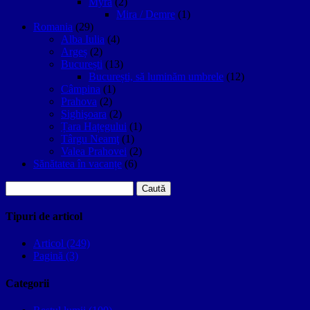
Myra
(2)
Mira / Demre
(1)
Romania
(29)
Alba Iulia
(4)
Argeș
(2)
București
(13)
București, să luminăm umbrele
(12)
Câmpina
(1)
Prahova
(2)
Sighişoara
(2)
Țara Hațegului
(1)
Târgu Neamţ
(1)
Valea Prahovei
(2)
Sănătatea în vacanțe
(6)
Caută
după:
Tipuri de articol
Articol (249)
Pagină (3)
Categorii