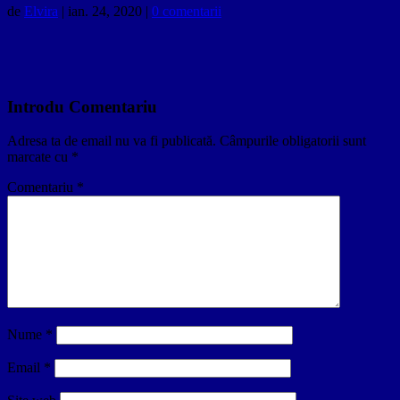
de
Elvira
|
ian. 24, 2020
|
0 comentarii
Introdu Comentariu
Adresa ta de email nu va fi publicată.
Câmpurile obligatorii sunt
marcate cu
*
Comentariu
*
Nume
*
Email
*