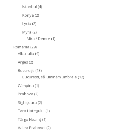
Istanbul
(4)
Konya
(2)
Lycia
(2)
Myra
(2)
Mira / Demre
(1)
Romania
(29)
Alba Iulia
(4)
Argeș
(2)
București
(13)
București, să luminăm umbrele
(12)
Câmpina
(1)
Prahova
(2)
Sighişoara
(2)
Țara Hațegului
(1)
Târgu Neamţ
(1)
Valea Prahovei
(2)