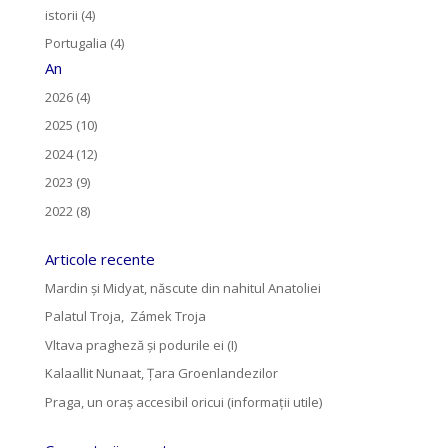
istorii (4)
Portugalia (4)
An
2026 (4)
2025 (10)
2024 (12)
2023 (9)
2022 (8)
Articole recente
Mardin și Midyat, născute din nahitul Anatoliei
Palatul Troja, Zámek Troja
Vltava pragheză și podurile ei (I)
Kalaallit Nunaat, Țara Groenlandezilor
Praga, un oraș accesibil oricui (informații utile)