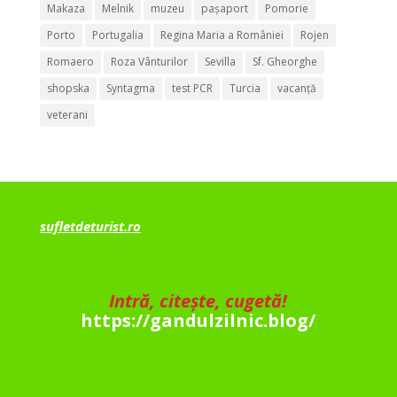
Makaza
Melnik
muzeu
pașaport
Pomorie
Porto
Portugalia
Regina Maria a României
Rojen
Romaero
Roza Vânturilor
Sevilla
Sf. Gheorghe
shopska
Syntagma
test PCR
Turcia
vacanță
veterani
sufletdeturist.ro
Intră, citește, cugetă!
https://gandulzilnic.blog/