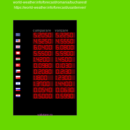
world-weather.info/forecast/romania/bucharest/
https://world-weather.info/forecast/usa/denver/
valutare.ro