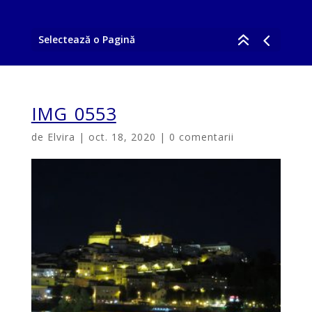
Selectează o Pagină
IMG_0553
de
Elvira
|
oct. 18, 2020
|
0 comentarii