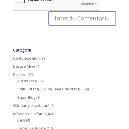
Categorii
Călători-scriitori
(3)
Despre Mine
(1)
Diverse
(69)
Aici aș vrea !
(2)
Statui, statui, E plină lumea de statui….
(9)
SuperBlog
(8)
Gânduri pe tastatură
(2)
Informatii si sfaturi
(42)
Bani
(4)
Cazari verificate
(17)