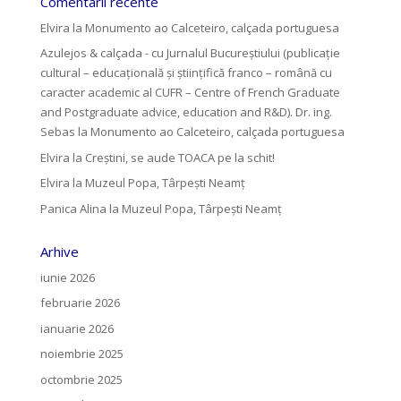
Comentarii recente
Elvira
la
Monumento ao Calceteiro, calçada portuguesa
Azulejos & calçada - cu Jurnalul Bucureștiului (publicație
cultural – educațională și științifică franco – română cu
caracter academic al CUFR – Centre of French Graduate
and Postgraduate advice, education and R&D). Dr. ing.
Sebas
la
Monumento ao Calceteiro, calçada portuguesa
Elvira
la
Creştini, se aude TOACA pe la schit!
Elvira
la
Muzeul Popa, Târpeşti Neamţ
Panica Alina
la
Muzeul Popa, Târpeşti Neamţ
Arhive
iunie 2026
februarie 2026
ianuarie 2026
noiembrie 2025
octombrie 2025