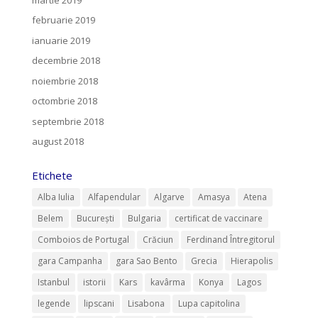
februarie 2019
ianuarie 2019
decembrie 2018
noiembrie 2018
octombrie 2018
septembrie 2018
august 2018
Etichete
Alba Iulia
Alfapendular
Algarve
Amasya
Atena
Belem
București
Bulgaria
certificat de vaccinare
Comboios de Portugal
Crăciun
Ferdinand Întregitorul
gara Campanha
gara Sao Bento
Grecia
Hierapolis
Istanbul
istorii
Kars
kavârma
Konya
Lagos
legende
lipscani
Lisabona
Lupa capitolina