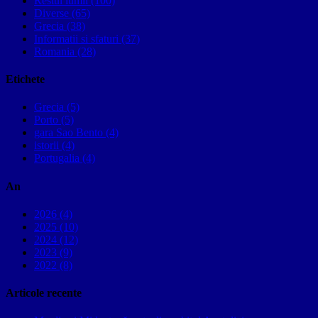
Restul lumii (100)
Diverse (65)
Grecia (38)
Informatii si sfaturi (37)
Romania (28)
Etichete
Grecia (5)
Porto (5)
gara Sao Bento (4)
istorii (4)
Portugalia (4)
An
2026 (4)
2025 (10)
2024 (12)
2023 (9)
2022 (8)
Articole recente