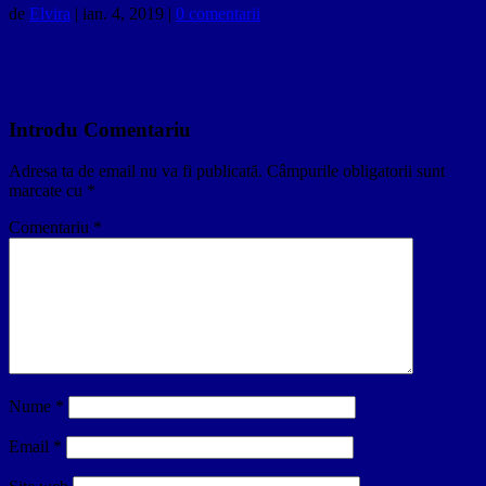
de
Elvira
|
ian. 4, 2019
|
0 comentarii
Introdu Comentariu
Adresa ta de email nu va fi publicată.
Câmpurile obligatorii sunt
marcate cu
*
Comentariu
*
Nume
*
Email
*