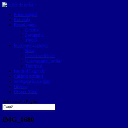
Prima pagină
Romania
Restul lumii
Croatia
Portugalia
Turcia
Informatii si sfaturi
Bani
Cazari verificate
Gastronomie locala
Transport
Istorii si Legende
Călători-scriitori
Sănătatea în vacanțe
Diverse
Despre Mine
Selectează o Pagină
IMG_0680