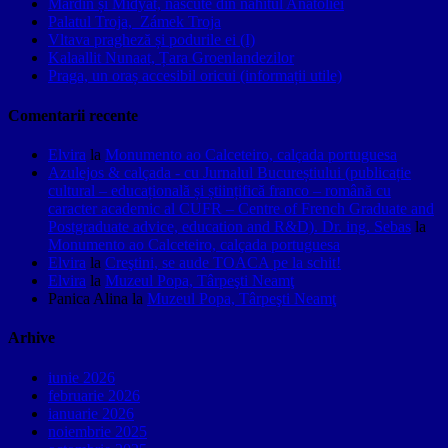
Mardin și Midyat, născute din nahitul Anatoliei
Palatul Troja, Zámek Troja
Vltava pragheză și podurile ei (I)
Kalaallit Nunaat, Țara Groenlandezilor
Praga, un oraș accesibil oricui (informații utile)
Comentarii recente
Elvira
la
Monumento ao Calceteiro, calçada portuguesa
Azulejos & calçada - cu Jurnalul Bucureștiului (publicație
cultural – educațională și științifică franco – română cu
caracter academic al CUFR – Centre of French Graduate and
Postgraduate advice, education and R&D). Dr. ing. Sebas
la
Monumento ao Calceteiro, calçada portuguesa
Elvira
la
Creştini, se aude TOACA pe la schit!
Elvira
la
Muzeul Popa, Târpeşti Neamţ
Panica Alina
la
Muzeul Popa, Târpeşti Neamţ
Arhive
iunie 2026
februarie 2026
ianuarie 2026
noiembrie 2025