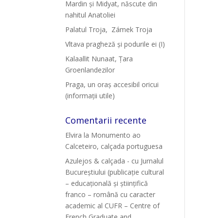
Mardin și Midyat, născute din
nahitul Anatoliei
Palatul Troja, Zámek Troja
Vltava pragheză și podurile ei (I)
Kalaallit Nunaat, Țara
Groenlandezilor
Praga, un oraș accesibil oricui
(informații utile)
Comentarii recente
Elvira
la
Monumento ao
Calceteiro, calçada portuguesa
Azulejos & calçada - cu Jurnalul
Bucureștiului (publicație cultural
– educațională și științifică
franco – română cu caracter
academic al CUFR – Centre of
French Graduate and