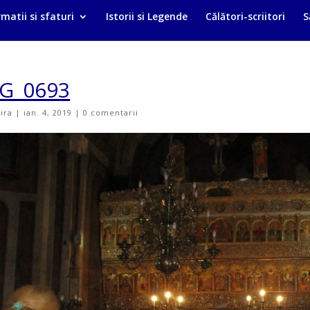
matii si sfaturi
Istorii si Legende
Călători-scriitori
S
G_0693
vira
|
ian. 4, 2019
|
0 comentarii