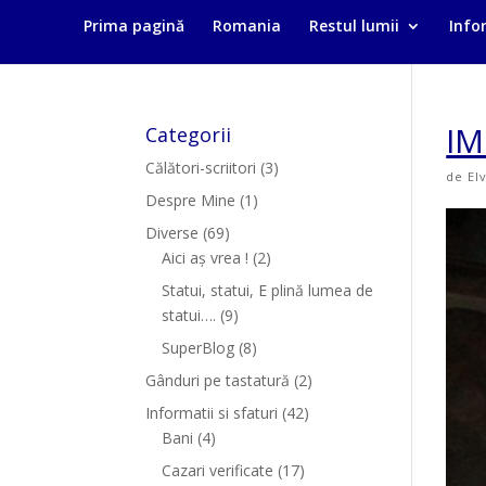
Prima pagină
Romania
Restul lumii
Infor
IM
Categorii
Călători-scriitori
(3)
de
El
Despre Mine
(1)
Diverse
(69)
Aici aș vrea !
(2)
Statui, statui, E plină lumea de
statui….
(9)
SuperBlog
(8)
Gânduri pe tastatură
(2)
Informatii si sfaturi
(42)
Bani
(4)
Cazari verificate
(17)