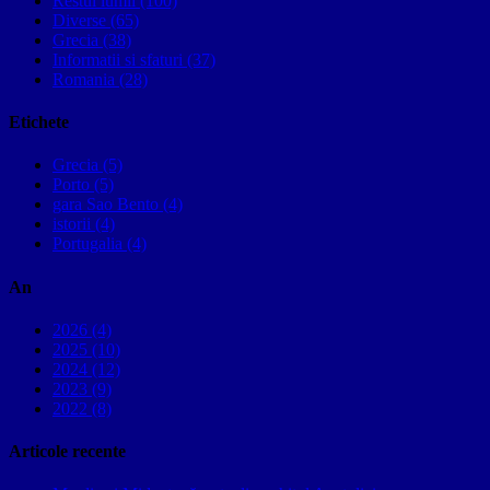
Restul lumii (100)
Diverse (65)
Grecia (38)
Informatii si sfaturi (37)
Romania (28)
Etichete
Grecia (5)
Porto (5)
gara Sao Bento (4)
istorii (4)
Portugalia (4)
An
2026 (4)
2025 (10)
2024 (12)
2023 (9)
2022 (8)
Articole recente