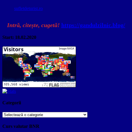
sufletdeturist.ro
Intră, citește, cugetă!
https://gandulzilnic.blog/
Start: 18.02.2020
Categorii
Categorii
Curs valutar BNR