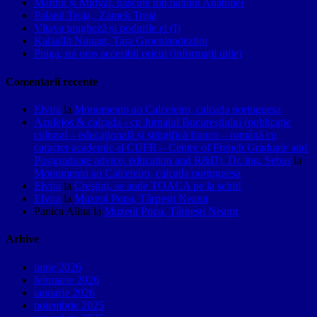
Mardin și Midyat, născute din nahitul Anatoliei
Palatul Troja, Zámek Troja
Vltava pragheză și podurile ei (I)
Kalaallit Nunaat, Țara Groenlandezilor
Praga, un oraș accesibil oricui (informații utile)
Comentarii recente
Elvira
la
Monumento ao Calceteiro, calçada portuguesa
Azulejos & calçada - cu Jurnalul Bucureștiului (publicație
cultural – educațională și științifică franco – română cu
caracter academic al CUFR – Centre of French Graduate and
Postgraduate advice, education and R&D). Dr. ing. Sebas
la
Monumento ao Calceteiro, calçada portuguesa
Elvira
la
Creştini, se aude TOACA pe la schit!
Elvira
la
Muzeul Popa, Târpeşti Neamţ
Panica Alina
la
Muzeul Popa, Târpeşti Neamţ
Arhive
iunie 2026
februarie 2026
ianuarie 2026
noiembrie 2025