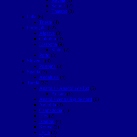
Kavala
(1)
Salonic
(2)
Thassos
(3)
Italia
(6)
Trieste
(4)
Portugalia
(22)
Algarve
(3)
Coimbra
(3)
Lisabona
(9)
Sintra
(2)
Porto
(3)
Slovenia
(3)
Postojna
(3)
Spania
(7)
Andalusia
(4)
Turcia
(27)
Anatolia / Anadolu de Est
(5)
Ankara
(1)
Anatolia centrală și de nord
(6)
Antiohia
(3)
Cappadocia
(1)
Efes
(2)
Istanbul
(4)
Konya
(2)
Lycia
(2)