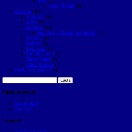
Myra
(2)
Mira / Demre
(1)
Romania
(29)
Alba Iulia
(4)
Argeș
(2)
București
(13)
București, să luminăm umbrele
(12)
Câmpina
(1)
Prahova
(2)
Sighişoara
(2)
Țara Hațegului
(1)
Târgu Neamţ
(1)
Valea Prahovei
(2)
Sănătatea în vacanțe
(6)
Caută
după:
Tipuri de articol
Articol (249)
Pagină (3)
Categorii