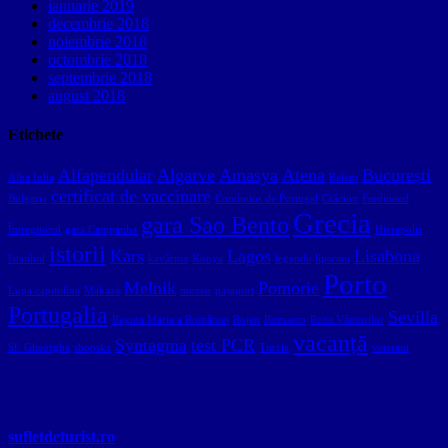
ianuarie 2019
decembrie 2018
noiembrie 2018
octombrie 2018
septembrie 2018
august 2018
Etichete
Alfapendular
Algarve
Amasya
Atena
București
Alba Iulia
Belem
certificat de vaccinare
Bulgaria
Comboios de Portugal
Crăciun
Ferdinand
Grecia
gara Sao Bento
Întregitorul
gara Campanha
Hierapolis
istorii
Kars
Lagos
Lisabona
Istanbul
kavârma
Konya
legende
lipscani
Porto
Melnik
Pomorie
Lupa capitolina
Makaza
muzeu
pașaport
Portugalia
Sevilla
Regina Maria a României
Rojen
Romaero
Roza Vânturilor
vacanță
Syntagma
test PCR
Sf. Gheorghe
shopska
Turcia
veterani
sufletdeturist.ro