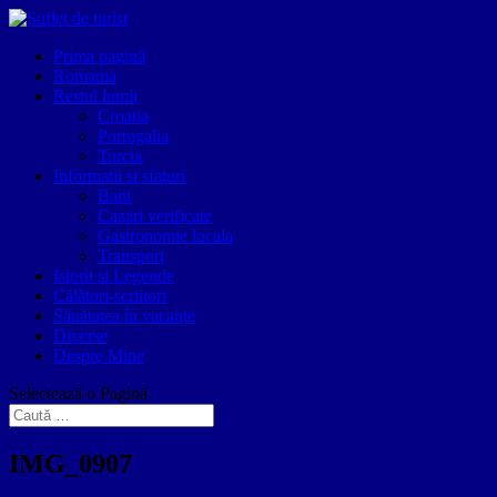
Prima pagină
Romania
Restul lumii
Croatia
Portugalia
Turcia
Informatii si sfaturi
Bani
Cazari verificate
Gastronomie locala
Transport
Istorii si Legende
Călători-scriitori
Sănătatea în vacanțe
Diverse
Despre Mine
Selectează o Pagină
IMG_0907