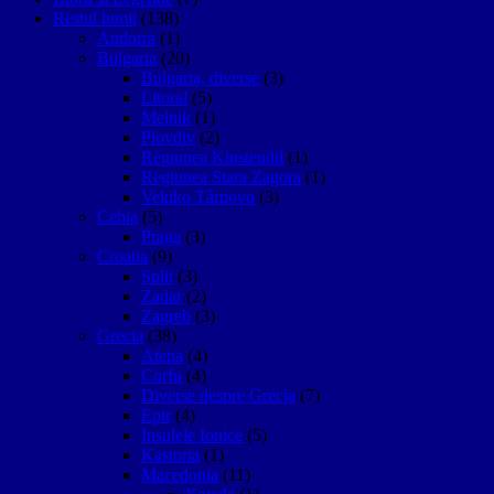
Restul lumii
(138)
Andorra
(1)
Bulgaria
(20)
Bulgaria, diverse
(3)
Litoral
(5)
Melnik
(1)
Plovdiv
(2)
Regiunea Kiustendil
(1)
Regiunea Stara Zagora
(1)
Vekiko Târnovo
(3)
Cehia
(5)
Praga
(3)
Croatia
(9)
Split
(3)
Zadar
(2)
Zagreb
(3)
Grecia
(38)
Atena
(4)
Corfu
(4)
Diverse despre Grecia
(7)
Epir
(4)
Insulele Ionice
(5)
Kastoria
(1)
Macedonia
(11)