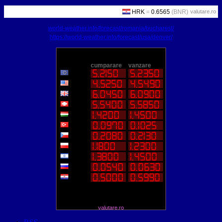
valutare.ro
world-weather.info/forecast/romania/bucharest/
https://world-weather.info/forecast/usa/denver/
valutare.ro