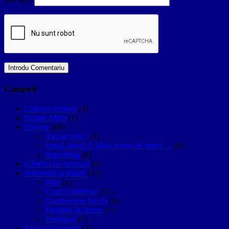
Site web
Categorii
Călători-scriitori
(3)
Despre Mine
(1)
Diverse
(69)
Aici aș vrea !
(2)
Statui, statui, E plină lumea de statui….
(9)
SuperBlog
(8)
Gânduri pe tastatură
(2)
Informatii si sfaturi
(42)
Bani
(4)
Cazari verificate
(17)
Gastronomie locala
(6)
Pregătiri de drum.
(7)
Transport
(7)
Istorii si Legende
(7)