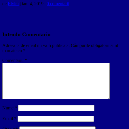
de
Elvira
|
ian. 4, 2019
|
0 comentarii
Introdu Comentariu
Adresa ta de email nu va fi publicată.
Câmpurile obligatorii sunt
marcate cu
*
Comentariu
*
Nume
*
Email
*