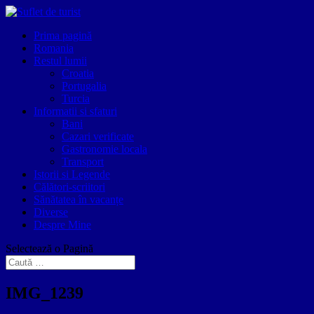
Prima pagină
Romania
Restul lumii
Croatia
Portugalia
Turcia
Informatii si sfaturi
Bani
Cazari verificate
Gastronomie locala
Transport
Istorii si Legende
Călători-scriitori
Sănătatea în vacanțe
Diverse
Despre Mine
Selectează o Pagină
IMG_1239