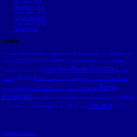
ianuarie 2019
decembrie 2018
noiembrie 2018
octombrie 2018
septembrie 2018
august 2018
Etichete
Alfapendular
Algarve
Amasya
Atena
București
Alba Iulia
Belem
certificat de vaccinare
Bulgaria
Comboios de Portugal
Crăciun
Ferdinand
Grecia
gara Sao Bento
Întregitorul
gara Campanha
Hierapolis
istorii
Kars
Lagos
Lisabona
Istanbul
kavârma
Konya
legende
lipscani
Porto
Melnik
Pomorie
Lupa capitolina
Makaza
muzeu
pașaport
Portugalia
Sevilla
Regina Maria a României
Rojen
Romaero
Roza Vânturilor
vacanță
Syntagma
test PCR
Sf. Gheorghe
shopska
Turcia
veterani
sufletdeturist.ro