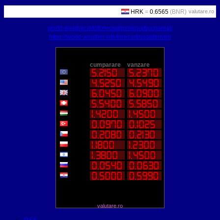
valutare.ro
world-weather.info/forecast/romania/bucharest/
https://world-weather.info/forecast/usa/denver/
valutare.ro