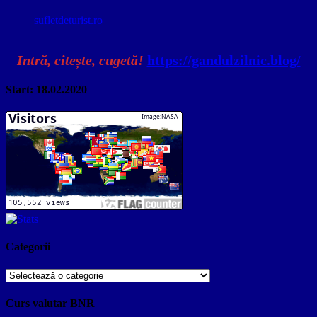
sufletdeturist.ro
Intră, citește, cugetă!
https://gandulzilnic.blog/
Start: 18.02.2020
Categorii
Categorii
Curs valutar BNR