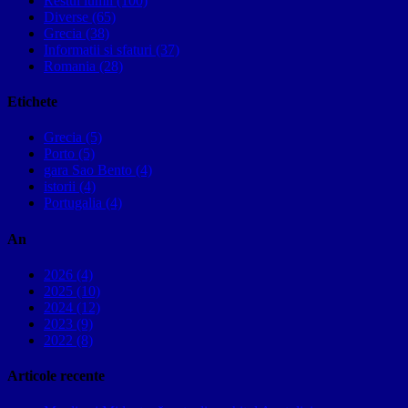
Restul lumii (100)
Diverse (65)
Grecia (38)
Informatii si sfaturi (37)
Romania (28)
Etichete
Grecia (5)
Porto (5)
gara Sao Bento (4)
istorii (4)
Portugalia (4)
An
2026 (4)
2025 (10)
2024 (12)
2023 (9)
2022 (8)
Articole recente