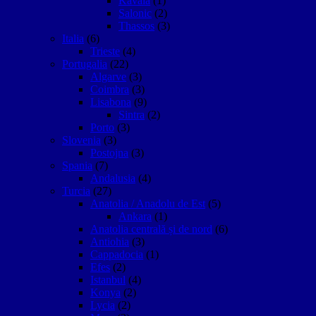
Kavala
(1)
Salonic
(2)
Thassos
(3)
Italia
(6)
Trieste
(4)
Portugalia
(22)
Algarve
(3)
Coimbra
(3)
Lisabona
(9)
Sintra
(2)
Porto
(3)
Slovenia
(3)
Postojna
(3)
Spania
(7)
Andalusia
(4)
Turcia
(27)
Anatolia / Anadolu de Est
(5)
Ankara
(1)
Anatolia centrală și de nord
(6)
Antiohia
(3)
Cappadocia
(1)
Efes
(2)
Istanbul
(4)
Konya
(2)
Lycia
(2)