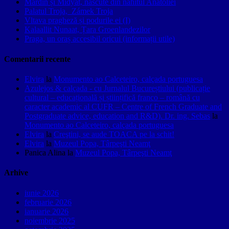
Mardin și Midyat, născute din nahitul Anatoliei
Palatul Troja, Zámek Troja
Vltava pragheză și podurile ei (I)
Kalaallit Nunaat, Țara Groenlandezilor
Praga, un oraș accesibil oricui (informații utile)
Comentarii recente
Elvira
la
Monumento ao Calceteiro, calçada portuguesa
Azulejos & calçada - cu Jurnalul Bucureștiului (publicație
cultural – educațională și științifică franco – română cu
caracter academic al CUFR – Centre of French Graduate and
Postgraduate advice, education and R&D). Dr. ing. Sebas
la
Monumento ao Calceteiro, calçada portuguesa
Elvira
la
Creştini, se aude TOACA pe la schit!
Elvira
la
Muzeul Popa, Târpeşti Neamţ
Panica Alina
la
Muzeul Popa, Târpeşti Neamţ
Arhive
iunie 2026
februarie 2026
ianuarie 2026
noiembrie 2025