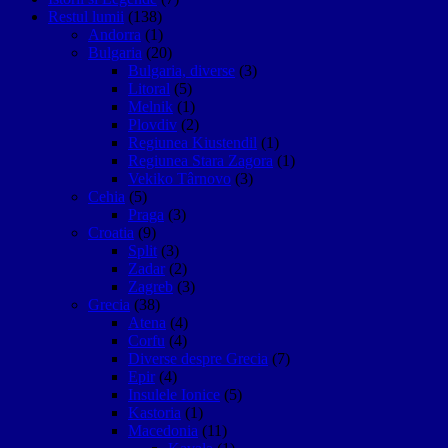
Restul lumii
(138)
Andorra
(1)
Bulgaria
(20)
Bulgaria, diverse
(3)
Litoral
(5)
Melnik
(1)
Plovdiv
(2)
Regiunea Kiustendil
(1)
Regiunea Stara Zagora
(1)
Vekiko Târnovo
(3)
Cehia
(5)
Praga
(3)
Croatia
(9)
Split
(3)
Zadar
(2)
Zagreb
(3)
Grecia
(38)
Atena
(4)
Corfu
(4)
Diverse despre Grecia
(7)
Epir
(4)
Insulele Ionice
(5)
Kastoria
(1)
Macedonia
(11)