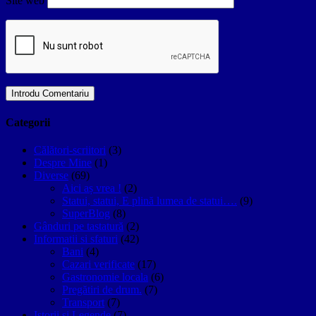
Site web
Categorii
Călători-scriitori
(3)
Despre Mine
(1)
Diverse
(69)
Aici aș vrea !
(2)
Statui, statui, E plină lumea de statui….
(9)
SuperBlog
(8)
Gânduri pe tastatură
(2)
Informatii si sfaturi
(42)
Bani
(4)
Cazari verificate
(17)
Gastronomie locala
(6)
Pregătiri de drum.
(7)
Transport
(7)
Istorii si Legende
(7)