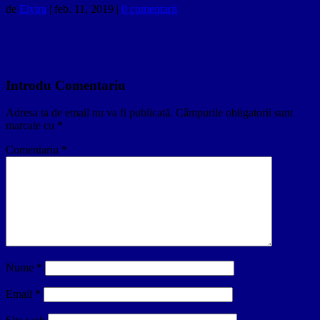
de
Elvira
|
feb. 11, 2019
|
0 comentarii
Introdu Comentariu
Adresa ta de email nu va fi publicată.
Câmpurile obligatorii sunt
marcate cu
*
Comentariu
*
Nume
*
Email
*