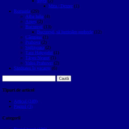
Myra
(2)
Mira / Demre
(1)
Romania
(29)
Alba Iulia
(4)
Argeș
(2)
București
(13)
București, să luminăm umbrele
(12)
Câmpina
(1)
Prahova
(2)
Sighişoara
(2)
Țara Hațegului
(1)
Târgu Neamţ
(1)
Valea Prahovei
(2)
Sănătatea în vacanțe
(6)
Caută
după:
Tipuri de articol
Articol (249)
Pagină (3)
Categorii