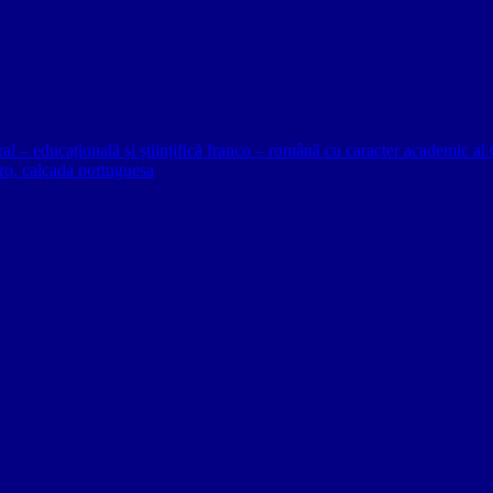
ural – educațională și științifică franco – română cu caracter academic
o, calçada portuguesa