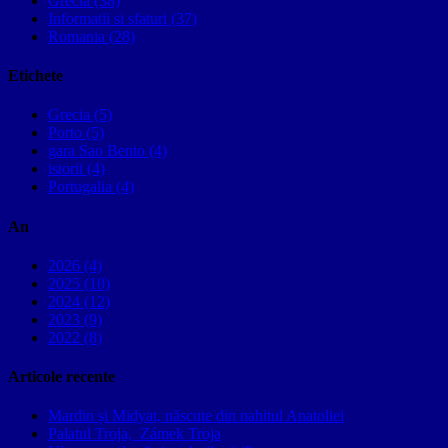
Grecia (38)
Informatii si sfaturi (37)
Romania (28)
Etichete
Grecia (5)
Porto (5)
gara Sao Bento (4)
istorii (4)
Portugalia (4)
An
2026 (4)
2025 (10)
2024 (12)
2023 (9)
2022 (8)
Articole recente
Mardin și Midyat, născute din nahitul Anatoliei
Palatul Troja, Zámek Troja