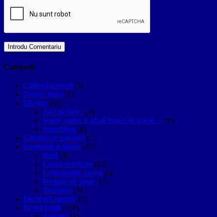
Categorii
Călători-scriitori
(3)
Despre Mine
(1)
Diverse
(69)
Aici aș vrea !
(2)
Statui, statui, E plină lumea de statui….
(9)
SuperBlog
(8)
Gânduri pe tastatură
(2)
Informatii si sfaturi
(42)
Bani
(4)
Cazari verificate
(17)
Gastronomie locala
(6)
Pregătiri de drum.
(7)
Transport
(7)
Istorii si Legende
(7)
Restul lumii
(138)
Andorra
(1)