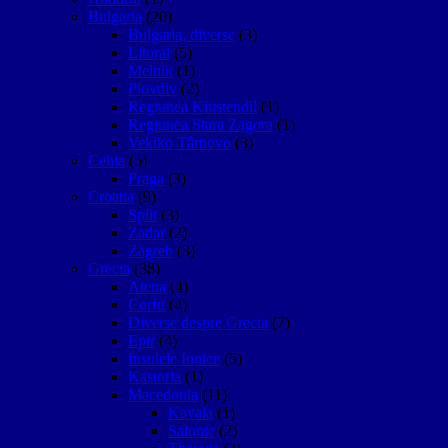
Bulgaria
(20)
Bulgaria, diverse
(3)
Litoral
(5)
Melnik
(1)
Plovdiv
(2)
Regiunea Kiustendil
(1)
Regiunea Stara Zagora
(1)
Vekiko Târnovo
(3)
Cehia
(5)
Praga
(3)
Croatia
(9)
Split
(3)
Zadar
(2)
Zagreb
(3)
Grecia
(38)
Atena
(4)
Corfu
(4)
Diverse despre Grecia
(7)
Epir
(4)
Insulele Ionice
(5)
Kastoria
(1)
Macedonia
(11)
Kavala
(1)
Salonic
(2)