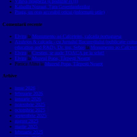
Vltava pragheză și podurile ei (I)
Kalaallit Nunaat, Țara Groenlandezilor
Praga, un oraș accesibil oricui (informații utile)
Comentarii recente
Elvira
la
Monumento ao Calceteiro, calçada portuguesa
Azulejos & calçada - cu Jurnalul Bucureștiului (publicație cult
education and R&D). Dr. ing. Sebas
la
Monumento ao Calceteir
Elvira
la
Creştini, se aude TOACA pe la schit!
Elvira
la
Muzeul Popa, Târpeşti Neamţ
Panica Alina
la
Muzeul Popa, Târpeşti Neamţ
Arhive
iunie 2026
februarie 2026
ianuarie 2026
noiembrie 2025
octombrie 2025
septembrie 2025
august 2025
martie 2025
februarie 2025