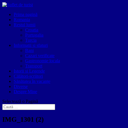
Prima pagină
Romania
Restul lumii
Croatia
Portugalia
Turcia
Informatii si sfaturi
Bani
Cazari verificate
Gastronomie locala
Transport
Istorii si Legende
Călători-scriitori
Sănătatea în vacanțe
Diverse
Despre Mine
Selectează o Pagină
IMG_1301 (2)