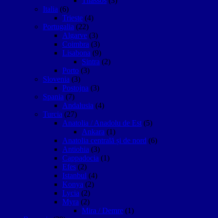
Thassos
(3)
Italia
(6)
Trieste
(4)
Portugalia
(22)
Algarve
(3)
Coimbra
(3)
Lisabona
(9)
Sintra
(2)
Porto
(3)
Slovenia
(3)
Postojna
(3)
Spania
(7)
Andalusia
(4)
Turcia
(27)
Anatolia / Anadolu de Est
(5)
Ankara
(1)
Anatolia centrală și de nord
(6)
Antiohia
(3)
Cappadocia
(1)
Efes
(2)
Istanbul
(4)
Konya
(2)
Lycia
(2)
Myra
(2)
Mira / Demre
(1)