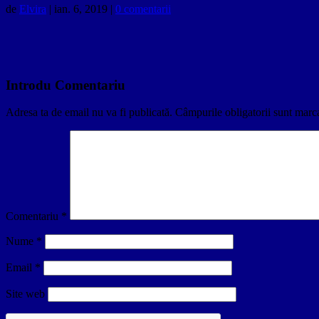
de
Elvira
|
ian. 6, 2019
|
0 comentarii
Introdu Comentariu
Adresa ta de email nu va fi publicată.
Câmpurile obligatorii sunt marc
Comentariu
*
Nume
*
Email
*
Site web