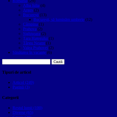
Romania
(29)
Alba Iulia
(4)
Argeș
(2)
București
(13)
București, să luminăm umbrele
(12)
Câmpina
(1)
Prahova
(2)
Sighişoara
(2)
Țara Hațegului
(1)
Târgu Neamţ
(1)
Valea Prahovei
(2)
Sănătatea în vacanțe
(6)
Caută
după:
Tipuri de articol
Articol (249)
Pagină (3)
Categorii
Restul lumii (100)
Diverse (65)